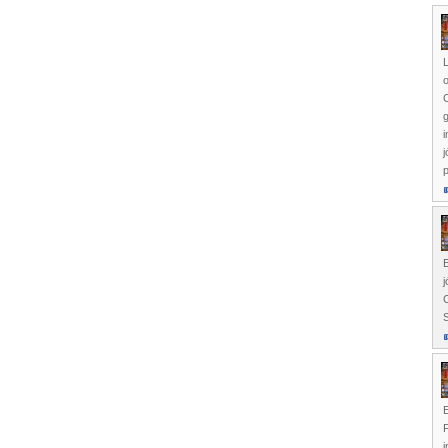
L
o
C
g
i
j
p
j
C
S
E
i