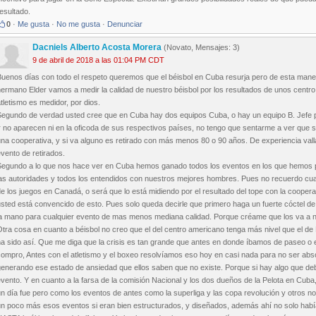
esultado.
0
·
Me gusta
·
No me gusta
·
Denunciar
Dacniels Alberto Acosta Morera
(Novato, Mensajes: 3)
9 de abril de 2018 a las 01:04 PM CDT
Buenos días con todo el respeto queremos que el béisbol en Cuba resurja pero de esta maner
ermano Elder vamos a medir la calidad de nuestro béisbol por los resultados de unos centro
tletismo es medidor, por dios.
Segundo de verdad usted cree que en Cuba hay dos equipos Cuba, o hay un equipo B. Jefe pr
r no aparecen ni en la oficoda de sus respectivos países, no tengo que sentarme a ver que s
na cooperativa, y si va alguno es retirado con más menos 80 o 90 años. De experiencia valla
vento de retirados.
Segundo a lo que nos hace ver en Cuba hemos ganado todos los eventos en los que hemos pa
as autoridades y todos los entendidos con nuestros mejores hombres. Pues no recuerdo cual fu
e los juegos en Canadá, o será que lo está midiendo por el resultado del tope con la cooperat
sted está convencido de esto. Pues solo queda decirle que primero haga un fuerte cóctel de 
la mano para cualquier evento de mas menos mediana calidad. Porque créame que los va a n
Otra cosa en cuanto a béisbol no creo que el del centro americano tenga más nivel que el d
a sido así. Que me diga que la crisis es tan grande que antes en donde íbamos de paseo o 
ompro, Antes con el atletismo y el boxeo resolvíamos eso hoy en casi nada para no ser abs
enerando ese estado de ansiedad que ellos saben que no existe. Porque si hay algo que debe
vento. Y en cuanto a la farsa de la comisión Nacional y los dos dueños de la Pelota en Cuba,
n día fue pero como los eventos de antes como la superliga y las copa revolución y otros n
un poco más esos eventos si eran bien estructurados, y diseñados, además ahí no solo h