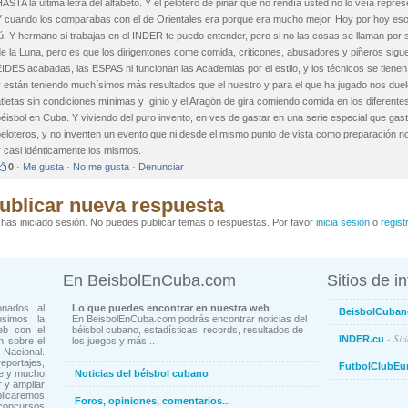
ASTA la última letra del alfabeto. Y el pelotero de pinar que no rendía usted no lo veía repr
Y cuando los comparabas con el de Orientales era porque era mucho mejor. Hoy por hoy eso
ú. Y hermano si trabajas en el INDER te puedo entender, pero si no las cosas se llaman por
de la Luna, pero es que los dirigentones come comida, criticones, abusadores y piñeros sig
IDES acabadas, las ESPAS ni funcionan las Academias por el estilo, y los técnicos se tienen
 están teniendo muchísimos más resultados que el nuestro y para el que ha jugado nos duel
tletas sin condiciones mínimas y Iginio y el Aragón de gira comiendo comida en los diferent
éisbol en Cuba. Y viviendo del puro invento, en ves de gastar en una serie especial que gas
eloteros, y no inventen un evento que ni desde el mismo punto de vista como preparación no 
r casi idénticamente los mismos.
0
·
Me gusta
·
No me gusta
·
Denunciar
ublicar nueva respuesta
has iniciado sesión. No puedes publicar temas o respuestas. Por favor
inicia sesión
o
regist
En BeisbolEnCuba.com
Sitios de i
onados al
Lo que puedes encontrar en nuestra web
BeisbolCuban
usimos la
En BeisbolEnCuba.com podrás encontrar noticias del
eb con el
béisbol cubano, estadísticas, records, resultados de
- Sit
INDER.cu
n sobre el
los juegos y más...
Nacional.
ortajes,
FutbolClubEu
ne y mucho
Noticias del béisbol cubano
 y ampliar
blicaremos
Foros, opiniones, comentarios...
concursos