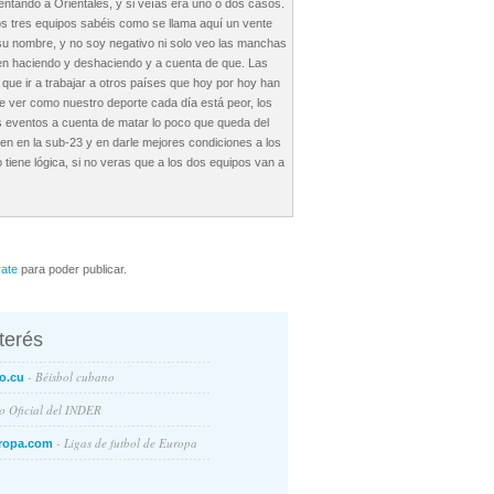
esentando a Orientales, y si veías era uno o dos casos.
s tres equipos sabéis como se llama aquí un vente
 su nombre, y no soy negativo ni solo veo las manchas
uen haciendo y deshaciendo y a cuenta de que. Las
 que ir a trabajar a otros países que hoy por hoy han
e ver como nuestro deporte cada día está peor, los
es eventos a cuenta de matar lo poco que queda del
ten en la sub-23 y en darle mejores condiciones a los
tiene lógica, si no veras que a los dos equipos van a
rate
para poder publicar.
nterés
- Béisbol cubano
o.cu
io Oficial del INDER
- Ligas de futbol de Europa
ropa.com