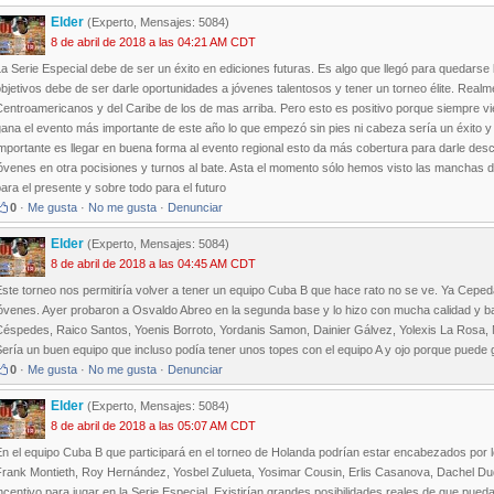
Elder
(Experto, Mensajes: 5084)
8 de abril de 2018 a las 04:21 AM CDT
a Serie Especial debe de ser un éxito en ediciones futuras. Es algo que llegó para quedars
bjetivos debe de ser darle oportunidades a jóvenes talentosos y tener un torneo élite. Real
entroamericanos y del Caribe de los de mas arriba. Pero esto es positivo porque siempre vie
ana el evento más importante de este año lo que empezó sin pies ni cabeza sería un éxito 
mportante es llegar en buena forma al evento regional esto da más cobertura para darle de
óvenes en otra pocisiones y turnos al bate. Asta el momento sólo hemos visto las manchas d
ara el presente y sobre todo para el futuro
0
·
Me gusta
·
No me gusta
·
Denunciar
Elder
(Experto, Mensajes: 5084)
8 de abril de 2018 a las 04:45 AM CDT
Este torneo nos permitiría volver a tener un equipo Cuba B que hace rato no se ve. Ya Cepe
óvenes. Ayer probaron a Osvaldo Abreo en la segunda base y lo hizo con mucha calidad y ba
éspedes, Raico Santos, Yoenis Borroto, Yordanis Samon, Dainier Gálvez, Yolexis La Rosa, M
ería un buen equipo que incluso podía tener unos topes con el equipo A y ojo porque puede 
0
·
Me gusta
·
No me gusta
·
Denunciar
Elder
(Experto, Mensajes: 5084)
8 de abril de 2018 a las 05:07 AM CDT
n el equipo Cuba B que participará en el torneo de Holanda podrían estar encabezados por 
Frank Montieth, Roy Hernández, Yosbel Zulueta, Yosimar Cousin, Erlis Casanova, Dachel Duq
ncentivo para jugar en la Serie Especial. Existirían grandes posibilidades reales de que pu