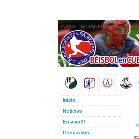
INICIO
IV LIGA ELITE
NOTICIAS
Inicio
Noticias
En vivo!!!
In
Concursos
F