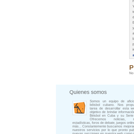
H
t
E
y
a
b
p
i
P
No 
Quienes somos
Somos un equipo de afici
béisbol cubano. Nos prop
tarea de desarrollar esta w
objetivo de brindar informació
Béisbol en Cuba y su Serie 
Ofrecemos noticias, rep
estadísticas, foros de debate, juegos onli
más... Constantemente buscamos mejorar
nuestros servicios por lo que pronto pu
nuevas secciones en nuestra web como 