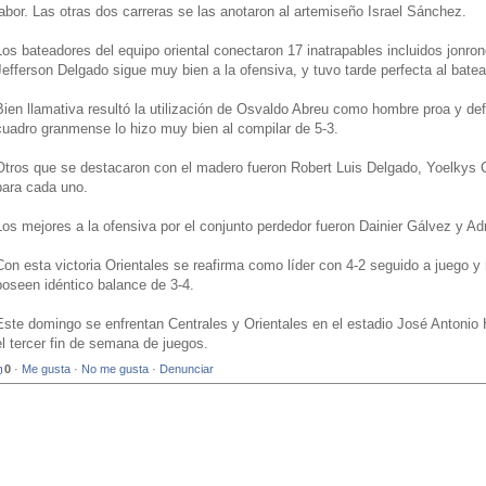
labor. Las otras dos carreras se las anotaron al artemiseño Israel Sánchez.
Los bateadores del equipo oriental conectaron 17 inatrapables incluidos jonr
Jefferson Delgado sigue muy bien a la ofensiva, y tuvo tarde perfecta al batea
Bien llamativa resultó la utilización de Osvaldo Abreu como hombre proa y de
cuadro granmense lo hizo muy bien al compilar de 5-3.
Otros que se destacaron con el madero fueron Robert Luis Delgado, Yoelkys
para cada uno.
Los mejores a la ofensiva por el conjunto perdedor fueron Dainier Gálvez y Ad
Con esta victoria Orientales se reafirma como líder con 4-2 seguido a juego 
poseen idéntico balance de 3-4.
Este domingo se enfrentan Centrales y Orientales en el estadio José Antonio 
el tercer fin de semana de juegos.
0
·
Me gusta
·
No me gusta
·
Denunciar