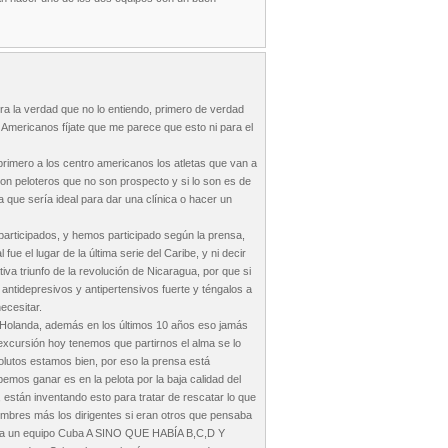
a la verdad que no lo entiendo, primero de verdad
 Americanos fíjate que me parece que esto ni para el
imero a los centro americanos los atletas que van a
on peloteros que no son prospecto y si lo son es de
 que sería ideal para dar una clínica o hacer un
rticipados, y hemos participado según la prensa,
e el lugar de la última serie del Caribe, y ni decir
iva triunfo de la revolución de Nicaragua, por que si
antidepresivos y antipertensivos fuerte y téngalos a
ecesitar.
e Holanda, además en los últimos 10 años eso jamás
excursión hoy tenemos que partirnos el alma se lo
olutos estamos bien, por eso la prensa está
mos ganar es en la pelota por la baja calidad del
 están inventando esto para tratar de rescatar lo que
ombres más los dirigentes si eran otros que pensaba
abía un equipo Cuba A SINO QUE HABÍA B,C,D Y