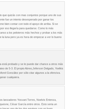
e lo que quizás con mas conjuntos porque uno de sus
mente fue un intento desesperado por ganar los
ne bien contar con todo el apoyo de arriba. Si se
y por eso llegaría para quedarse. Como lo más
scanso a los peloteros más hechos y probar a los más
e la luna pero ya es hora de empezar a ver lo bueno
da está probado y se le puede dar chance a otros más
teo de 5-3. El propio Abreo,Jeferson Delgado, Yoelkis
orel González por sólo citar algunos a la ofenciva.
ganar cualquiera.
los lanzadores Yosvani Torres, Noelvis Entenza,
uesne, César García entre otros. Esto seria un
edan hacer uno de los dos equipos con un buen