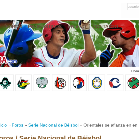
usuario
FOROS
PRONÓSTICOS
EN VIVO
CONTACTO
Hora
icio
»
Foros
»
Serie Nacional de Béisbol
» Orientales se afianza en en 
oros / Serie Nacional de Béisbol