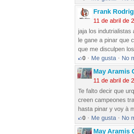
Frank Rodri
11 de abril de
jaja los indutrialist
le gane a pinar que c
que me disculpen los 
0
·
Me gusta
·
No 
May Aramis 
11 de abril de
Te falto decir que ur
creen campeones tra
hasta pinar y voy à 
0
·
Me gusta
·
No 
May Aramis 