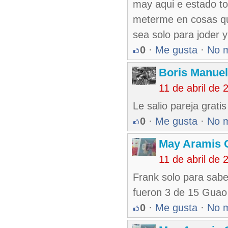
may aqui e estado t
meterme en cosas q
sea solo para joder 
0
·
Me gusta
·
No 
Boris Manue
11 de abril de
Le salio pareja grati
0
·
Me gusta
·
No 
May Aramis 
11 de abril de
Frank solo para sabe
fueron 3 de 15 Guao
0
·
Me gusta
·
No 