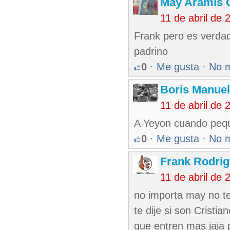
May Aramis 
11 de abril de
Frank pero es verda
padrino
0
·
Me gusta
·
No 
Boris Manue
11 de abril de
A Yeyon cuando pequ
0
·
Me gusta
·
No 
Frank Rodri
11 de abril de
no importa may no t
te dije si son Cristi
que entren mas jaja 