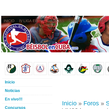
INICIO
IV LIGA ELITE
NOTICIAS
FOROS
PRONÓSTIC
Inicio
Noticias
En vivo!!!
Inicio
»
Foros
»
S
Concursos