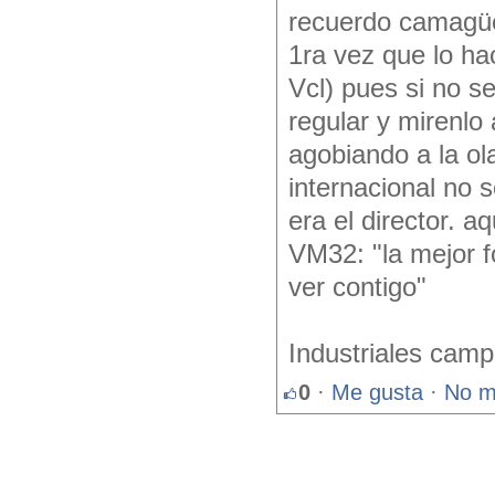
recuerdo camagüey
1ra vez que lo h
Vcl) pues si no s
regular y mirenlo
agobiando a la o
internacional no 
era el director. a
VM32: "la mejor f
ver contigo"
Industriales cam
0
·
Me gusta
·
No m