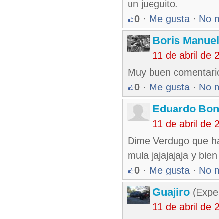
un jueguito.
0
·
Me gusta
·
No 
Boris Manue
11 de abril de
Muy buen comentari
0
·
Me gusta
·
No 
Eduardo Bon
11 de abril de
Dime Verdugo que hay
mula jajajajaja y bien
0
·
Me gusta
·
No 
Guajiro
(Exper
11 de abril de