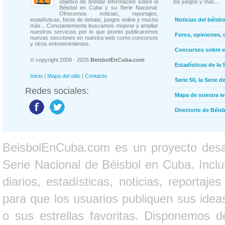
objetivo de brindar información sobre el
los juegos y más...
Béisbol en Cuba y su Serie Nacional.
Ofrecemos noticias, reportajes,
estadísticas, foros de debate, juegos online y mucho
Noticias del béisb
más... Constantemente buscamos mejorar y ampliar
nuestros servicios por lo que pronto publicaremos
Foros, opiniones, 
nuevas secciones en nuestra web como concursos
y otros entretenimientos.
Concursos sobre e
© copyright 2009 - 2026
BeisbolEnCuba.com
Estadísticas de la 
Inicio
|
Mapa del sitio
|
Contacto
Serie 50, la Serie d
Redes sociales:
Mapa de nuestra 
Directorio de Béi
BeisbolEnCuba.com es un proyecto desarr
Serie Nacional de Béisbol en Cuba. Inclui
diarios, estadísticas, noticias, report
para que los usuarios publiquen sus ideas
o sus estrellas favoritas. Disponemos d