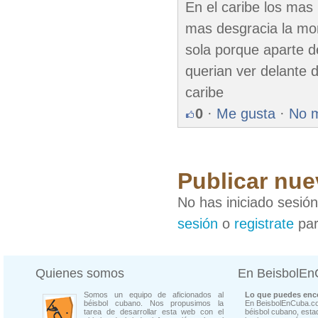
En el caribe los mas
mas desgracia la mo
sola porque aparte d
querian ver delante d
caribe
0
·
Me gusta
·
No 
Publicar nue
No has iniciado sesió
sesión
o
registrate
par
Quienes somos
En BeisbolE
Somos un equipo de aficionados al
Lo que puedes enco
béisbol cubano. Nos propusimos la
En BeisbolEnCuba.co
tarea de desarrollar esta web con el
béisbol cubano, estad