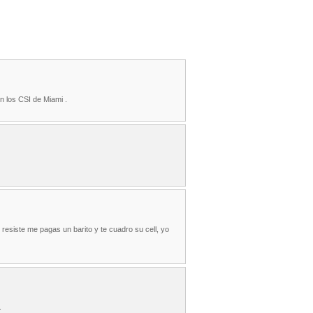
 los CSI de Miami .
e resiste me pagas un barito y te cuadro su cell, yo
.