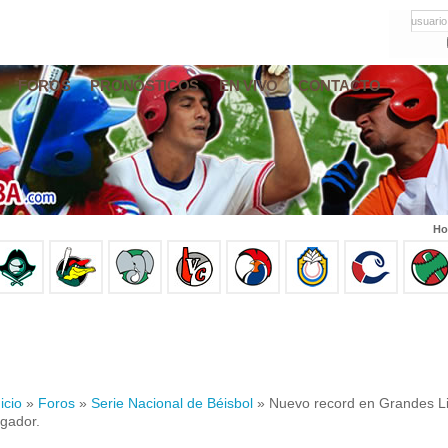
usuario
FOROS
PRONÓSTICOS
EN VIVO
CONTACTO
Ho
icio
»
Foros
»
Serie Nacional de Béisbol
» Nuevo record en Grandes Li
ugador.