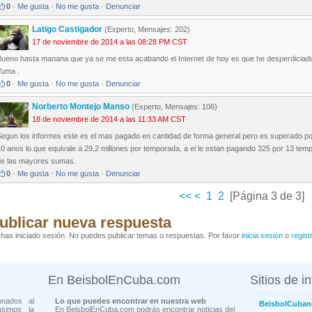
0
·
Me gusta
·
No me gusta
·
Denunciar
Latigo Castigador
(Experto, Mensajes: 202)
17 de noviembre de 2014 a las 08:28 PM CST
Bueno hasta manana que ya se me esta acabando el Internet de hoy es que he desperdicia
Yuma .
0
·
Me gusta
·
No me gusta
·
Denunciar
Norberto Montejo Manso
(Experto, Mensajes: 106)
18 de noviembre de 2014 a las 11:33 AM CST
Segun los informes este es el mas pagado en cantidad de forma general pero es superado por
0 anos lo que equivale a 29,2 millones por temporada, a el le estan pagando 325 por 13 temp
de las mayores sumas.
0
·
Me gusta
·
No me gusta
·
Denunciar
<<
<
1
2
[Página 3 de 3]
ublicar nueva respuesta
has iniciado sesión. No puedes publicar temas o respuestas. Por favor
inicia sesión
o
regist
En BeisbolEnCuba.com
Sitios de i
onados al
Lo que puedes encontrar en nuestra web
BeisbolCuban
usimos la
En BeisbolEnCuba.com podrás encontrar noticias del