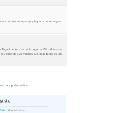
do mucho buscando pareja y hoy no cuadre ningun
 Miguel cabrera a cual le pagaron 292 millones por
 lo q equivale a 25 millones. De todas forma es una
rate
para poder publicar.
nterés
- Béisbol cubano
o.cu