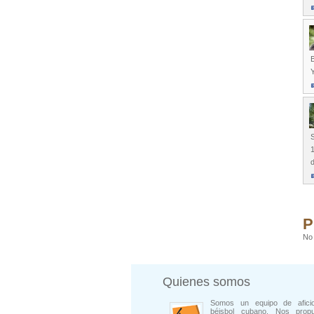
1
P
No 
Quienes somos
Somos un equipo de afici
béisbol cubano. Nos prop