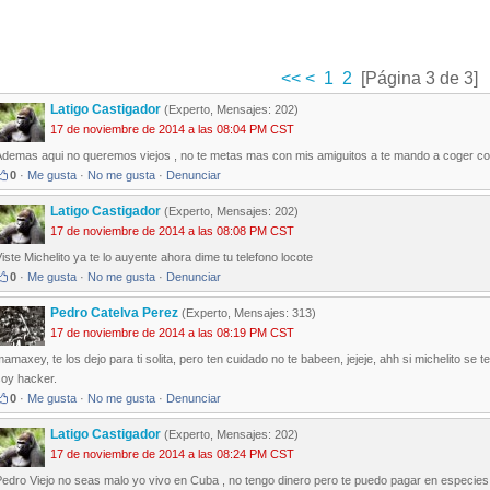
<<
<
1
2
[Página 3 de 3]
Latigo Castigador
(Experto, Mensajes: 202)
17 de noviembre de 2014 a las 08:04 PM CST
Ademas aqui no queremos viejos , no te metas mas con mis amiguitos a te mando a coger con
0
·
Me gusta
·
No me gusta
·
Denunciar
Latigo Castigador
(Experto, Mensajes: 202)
17 de noviembre de 2014 a las 08:08 PM CST
iste Michelito ya te lo auyente ahora dime tu telefono locote
0
·
Me gusta
·
No me gusta
·
Denunciar
Pedro Catelva Perez
(Experto, Mensajes: 313)
17 de noviembre de 2014 a las 08:19 PM CST
amaxey, te los dejo para ti solita, pero ten cuidado no te babeen, jejeje, ahh si michelito se t
soy hacker.
0
·
Me gusta
·
No me gusta
·
Denunciar
Latigo Castigador
(Experto, Mensajes: 202)
17 de noviembre de 2014 a las 08:24 PM CST
edro Viejo no seas malo yo vivo en Cuba , no tengo dinero pero te puedo pagar en especies