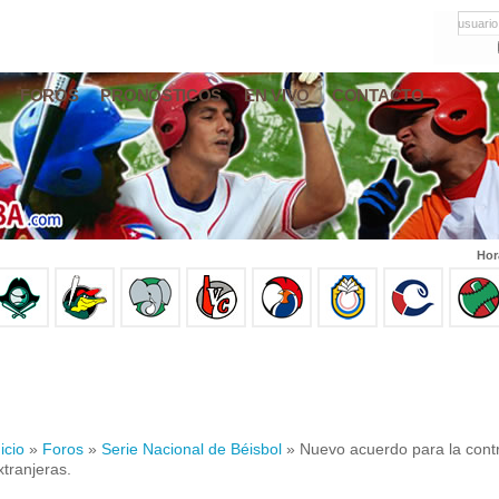
usuario
FOROS
PRONÓSTICOS
EN VIVO
CONTACTO
Hor
icio
»
Foros
»
Serie Nacional de Béisbol
» Nuevo acuerdo para la contr
xtranjeras.