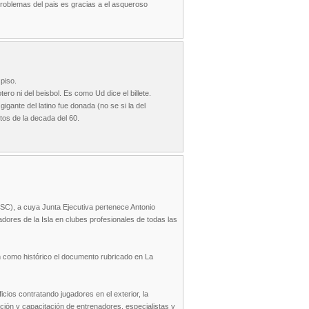
problemas del pais es gracias a el asqueroso
piso.
ro ni del beisbol. Es como Ud dice el billete.
igante del latino fue donada (no se si la del
tos de la decada del 60.
SC), a cuya Junta Ejecutiva pertenece Antonio
adores de la Isla en clubes profesionales de todas las
on como histórico el documento rubricado en La
cios contratando jugadores en el exterior, la
ación y capacitación de entrenadores, especialistas y