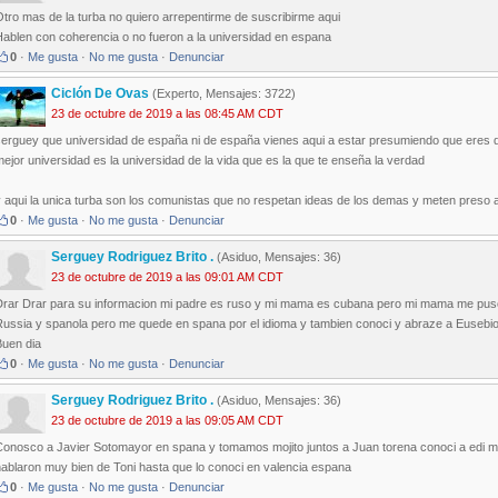
tro mas de la turba no quiero arrepentirme de suscribirme aqui
Hablen con coherencia o no fueron a la universidad en espana
0
·
Me gusta
·
No me gusta
·
Denunciar
Ciclón De Ovas
(Experto, Mensajes: 3722)
23 de octubre de 2019 a las 08:45 AM CDT
erguey que universidad de españa ni de españa vienes aqui a estar presumiendo que eres de t
ejor universidad es la universidad de la vida que es la que te enseña la verdad
 aqui la unica turba son los comunistas que no respetan ideas de los demas y meten preso a
0
·
Me gusta
·
No me gusta
·
Denunciar
Serguey Rodriguez Brito .
(Asiduo, Mensajes: 36)
23 de octubre de 2019 a las 09:01 AM CDT
Drar Drar para su informacion mi padre es ruso y mi mama es cubana pero mi mama me puso e
Russia y spanola pero me quede en spana por el idioma y tambien conoci y abraze a Eusebio 
Buen dia
0
·
Me gusta
·
No me gusta
·
Denunciar
Serguey Rodriguez Brito .
(Asiduo, Mensajes: 36)
23 de octubre de 2019 a las 09:05 AM CDT
onosco a Javier Sotomayor en spana y tomamos mojito juntos a Juan torena conoci a edi mar
hablaron muy bien de Toni hasta que lo conoci en valencia espana
0
·
Me gusta
·
No me gusta
·
Denunciar