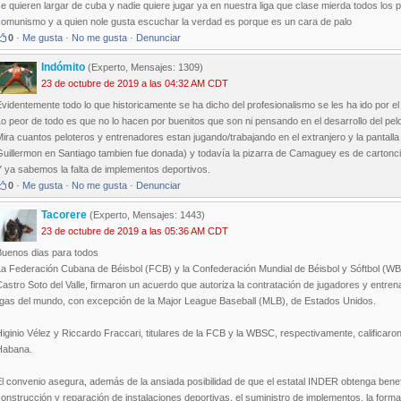
e quieren largar de cuba y nadie quiere jugar ya en nuestra liga que clase mierda todos los 
comunismo y a quien nole gusta escuchar la verdad es porque es un cara de palo
0
·
Me gusta
·
No me gusta
·
Denunciar
Indómito
(Experto, Mensajes: 1309)
23 de octubre de 2019 a las 04:32 AM CDT
videntemente todo lo que historicamente se ha dicho del profesionalismo se les ha ido por el 
o peor de todo es que no lo hacen por buenitos que son ni pensando en el desarrollo del pelote
ira cuantos peloteros y entrenadores estan jugando/trabajando en el extranjero y la pantalla g
uillermon en Santiago tambien fue donada) y todavía la pizarra de Camaguey es de cartonci
 ya sabemos la falta de implementos deportivos.
0
·
Me gusta
·
No me gusta
·
Denunciar
Tacorere
(Experto, Mensajes: 1443)
23 de octubre de 2019 a las 05:36 AM CDT
Buenos dias para todos
La Federación Cubana de Béisbol (FCB) y la Confederación Mundial de Béisbol y Sóftbol (WB
astro Soto del Valle, firmaron un acuerdo que autoriza la contratación de jugadores y entren
ligas del mundo, con excepción de la Major League Baseball (MLB), de Estados Unidos.
iginio Vélez y Riccardo Fraccari, titulares de la FCB y la WBSC, respectivamente, calificar
Habana.
l convenio asegura, además de la ansiada posibilidad de que el estatal INDER obtenga benefi
onstrucción y reparación de instalaciones deportivas, el suministro de implementos, la form