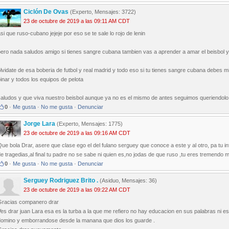
Ciclón De Ovas
(Experto, Mensajes: 3722)
23 de octubre de 2019 a las 09:11 AM CDT
si que ruso-cubano jejeje por eso se te sale lo rojo de lenin
ero nada saludos amigo si tienes sangre cubana tambien vas a aprender a amar el beisbol y 
lvidate de esa boberia de futbol y real madrid y todo eso si tu tienes sangre cubana debes mira
inar y todos los equipos de pelota
saludos y que viva nuestro beisbol aunque ya no es el mismo de antes seguimos queriendolo
0
·
Me gusta
·
No me gusta
·
Denunciar
Jorge Lara
(Experto, Mensajes: 1775)
23 de octubre de 2019 a las 09:16 AM CDT
ue bola Drar, asere que clase ego el del fulano serguey que conoce a este y al otro, pa tu in
e tragedias,al final tu padre no se sabe ni quien es,no jodas de que ruso ,tu eres tremendo 
0
·
Me gusta
·
No me gusta
·
Denunciar
Serguey Rodriguez Brito .
(Asiduo, Mensajes: 36)
23 de octubre de 2019 a las 09:22 AM CDT
Gracias companero drar
es drar juan Lara esa es la turba a la que me refiero no hay educacion en sus palabras ni 
domino y emborrandose desde la manana que dios los guarde .