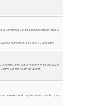
al universidad y el intelectualoide nah no jodas la
 aquellos que hablan en su contra y opositores
l apellido de mi padrasto pero y tengo ciudadania
Leal ya ves que no soy de la turba
tin en rusia cuando aquello la union sovietica y me