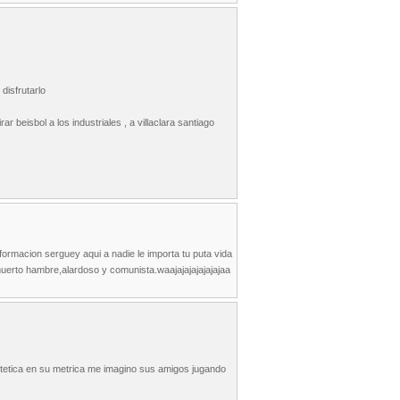
disfrutarlo
r beisbol a los industriales , a villaclara santiago
formacion serguey aqui a nadie le importa tu puta vida
muerto hambre,alardoso y comunista.waajajajajajajajaa
estetica en su metrica me imagino sus amigos jugando