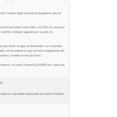
ación Cubana haga una lista de jugadores para el
ervirá de enlace entre ellos y la FCB. Es una gran
y podrán continuar jugando por su país en
os que están en ligas profesionales con contratos
blar con los peloteros que se fueron legalmente del
cuentro y mediar en ese proceso."
enadores, ni cuánto cobraría el INDER por cada uno
9)
a figura y aprendido demaciado de nuestro beisbol.