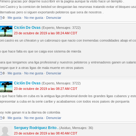
rimero gracias por dejarme suscribrir en la pagina aunque la visito hace un tiempito .
oni Castro y la comicion de beisbol se desgastan las neuronas tratando evitar el bloqueo u
lternativas pero si siguen exportando peloteros que sera de nosotros .
0
·
Me gusta
·
No me gusta
·
Denunciar
Ciclón De Ovas
(Experto, Mensajes: 3722)
23 de octubre de 2019 a las 08:24 AM CDT
toni castro es un chivaton y un cabronazo que nacio con tremendas comodidades abajo el 
o que hace falta es que se caiga ese sistema de mierda
ara que tengamos una liga profesional y nuestros peloteros y entrenadores ganen un salari
engan que ir a otras ligas de mala muerte en otros paises
0
·
Me gusta
·
No me gusta
·
Denunciar
Ciclón De Ovas
(Experto, Mensajes: 3722)
23 de octubre de 2019 a las 08:27 AM CDT
o que hace falta en cuba es la antigua liga profesional donde los grandes ligas cubanos y e
representar a cuba en la serie caribe y acababamos con todos esos paises de porqueria
oy nole ganan ni a la diarrea de colombia
0
·
Me gusta
·
No me gusta
·
Denunciar
Serguey Rodriguez Brito .
(Asiduo, Mensajes: 36)
23 de octubre de 2019 a las 08:40 AM CDT