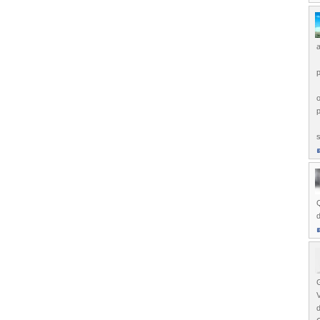
a
p
o
p
Q
d
V