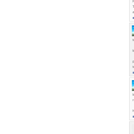
P
T
a
l
p
t
l
h