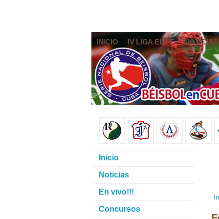
INICIO
IV LIGA ELITE
NOTICIAS
Inicio
Noticias
En vivo!!!
In
Concursos
F