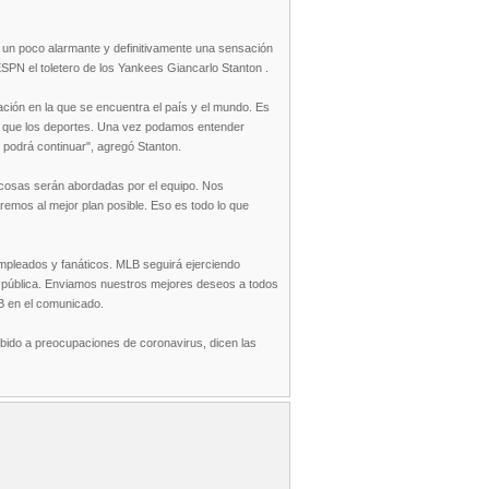
 un poco alarmante y definitivamente una sensación
PN el toletero de los Yankees Giancarlo Stanton .
ción en la que se encuentra el país y el mundo. Es
s que los deportes. Una vez podamos entender
podrá continuar", agregó Stanton.
 cosas serán abordadas por el equipo. Nos
mos al mejor plan posible. Eso es todo lo que
mpleados y fanáticos. MLB seguirá ejerciendo
d pública. Enviamos nuestros mejores deseos a todos
B en el comunicado.
ebido a preocupaciones de coronavirus, dicen las