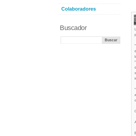
Colaboradores
Buscador
p
"
d
s
i
a
E