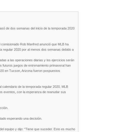
rasó de dos semanas del inicio de la temporada 2020
, el comisionado Rob Manfred anunció que MLB ha
ada regular 2020 por al menos dos semanas debido a
.
das a las operaciones diarias y los ejercicios serán
los futuros juegos de entrenamiento primaveral han
 2020 en Tucson, Arizona fueron pospuestos
l calendario de la temporada regular 2020. MLB
 los eventos, con la esperanza de reanudar sus
cción.
stado esperando una decisión.
 del equipo y dijo: "Tiene que suceder. Esto es mucho