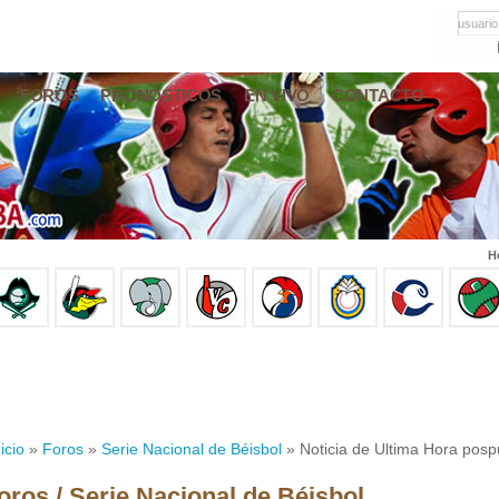
usuario
FOROS
PRONÓSTICOS
EN VIVO
CONTACTO
H
icio
»
Foros
»
Serie Nacional de Béisbol
» Noticia de Ultima Hora posp
oros / Serie Nacional de Béisbol