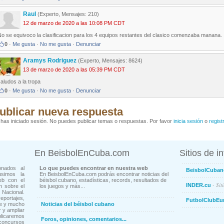
Raul
(Experto, Mensajes: 210)
12 de marzo de 2020 a las 10:08 PM CDT
o se equivoco la clasificacion para los 4 equipos restantes del clasico comenzaba manana.
0
·
Me gusta
·
No me gusta
·
Denunciar
Aramys Rodriguez
(Experto, Mensajes: 8624)
13 de marzo de 2020 a las 05:39 PM CDT
aludos a la tropa
0
·
Me gusta
·
No me gusta
·
Denunciar
ublicar nueva respuesta
has iniciado sesión. No puedes publicar temas o respuestas. Por favor
inicia sesión
o
regist
En BeisbolEnCuba.com
Sitios de i
onados al
Lo que puedes encontrar en nuestra web
BeisbolCuban
usimos la
En BeisbolEnCuba.com podrás encontrar noticias del
eb con el
béisbol cubano, estadísticas, records, resultados de
- Sit
INDER.cu
n sobre el
los juegos y más...
Nacional.
ortajes,
FutbolClubEu
ne y mucho
Noticias del béisbol cubano
 y ampliar
blicaremos
Foros, opiniones, comentarios...
concursos