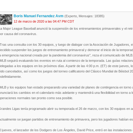
Boris Manuel Fernandez Avm
(Experto, Mensajes: 18385)
12 de marzo de 2020 a las 04:47 PM CDT
La Major League Baseball anunció la suspensión de los entrenamientos primaverales y el ret
or causa del coronavirus.
"Tras una consulta con los 30 equipos, y luego de dialogar con la Asociación de Jugadores
decidido suspender los juegos de entrenamiento primaveral y demorar el inicio de la tempor
la emergencia nacional creada por la pandemia del coronavirus", reza el comunicado de MLB
MLB seguirá evaluando los eventos en ruta al comienzo de la temporada. Las guías relaciona
elegadas a los equipos en los próximos días. A partir de las 4:00 p.m. (ET) de este jueves, 
ido cancelados, así como los juegos del torneo calificatorio del Clásico Mundial de Béisbol
ndefinidamente.
"MLB y los equipos han estado preparando una variedad de planes de contingencia en torno a
nunciará los cambios en el calendario más adelante y mantendrá una flexibilidad en torno a
operaciones normales tan pronto como sea posible.
Grandes Ligas tenía programado abrir su temporada el 26 de marzo, con los 30 equipos en a
Actualmente se juegan partidos de entrenamiento de primavera, pero los jugadores habían e
l jueves, el lanzador de los Dodgers de Los Ángeles, David Price, entró en las instalaciones