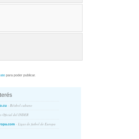
rate
para poder publicar.
nterés
- Béisbol cubano
o.cu
io Oficial del INDER
- Ligas de futbol de Europa
ropa.com