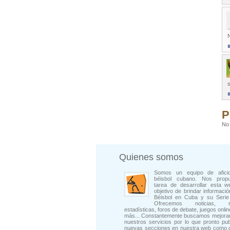
N
s
P
No 
Quienes somos
Somos un equipo de afici
béisbol cubano. Nos prop
tarea de desarrollar esta w
objetivo de brindar informació
Béisbol en Cuba y su Serie 
Ofrecemos noticias, rep
estadísticas, foros de debate, juegos onli
más... Constantemente buscamos mejorar
nuestros servicios por lo que pronto pu
nuevas secciones en nuestra web como 