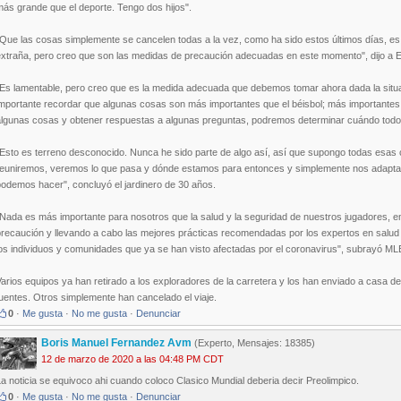
ás grande que el deporte. Tengo dos hijos".
"Que las cosas simplemente se cancelen todas a la vez, como ha sido estos últimos días, es
extraña, pero creo que son las medidas de precaución adecuadas en este momento", dijo a ES
"Es lamentable, pero creo que es la medida adecuada que debemos tomar ahora dada la situa
importante recordar que algunas cosas son más importantes que el béisbol; más importante
algunas cosas y obtener respuestas a algunas preguntas, podremos determinar cuándo todo 
"Esto es terreno desconocido. Nunca he sido parte de algo así, así que supongo todas esas
reuniremos, veremos lo que pasa y dónde estamos para entonces y simplemente nos adaptare
podemos hacer", concluyó el jardinero de 30 años.
"Nada es más importante para nosotros que la salud y la seguridad de nuestros jugadores, e
precaución y llevando a cabo las mejores prácticas recomendadas por los expertos en salu
los individuos y comunidades que ya se han visto afectadas por el coronavirus", subrayó ML
arios equipos ya han retirado a los exploradores de la carretera y los han enviado a casa d
uentes. Otros simplemente han cancelado el viaje.
0
·
Me gusta
·
No me gusta
·
Denunciar
Boris Manuel Fernandez Avm
(Experto, Mensajes: 18385)
12 de marzo de 2020 a las 04:48 PM CDT
a noticia se equivoco ahi cuando coloco Clasico Mundial deberia decir Preolimpico.
0
·
Me gusta
·
No me gusta
·
Denunciar