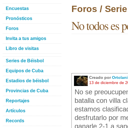
Foros / Seri
Encuestas
Pronósticos
No todos es p
Foros
Invita a tus amigos
Libro de visitas
Series de Béisbol
Equipos de Cuba
Creado por
Ortolan
Estadios de béisbol
13 de diciembre de 
Provincias de Cuba
No se preoucupen
batalla con villa
Reportajes
estamos clasific
Artículos
desfrutarlo por m
Records
ganarle 2-1 a sanc