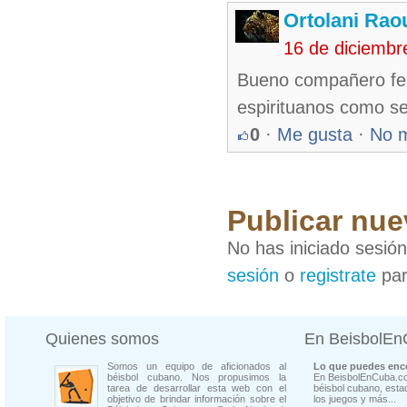
Ortolani Rao
16 de diciembr
Bueno compañero felic
espirituanos como se 
0
·
Me gusta
·
No 
Publicar nue
No has iniciado sesió
sesión
o
registrate
par
Quienes somos
En BeisbolE
Somos un equipo de aficionados al
Lo que puedes enco
béisbol cubano. Nos propusimos la
En BeisbolEnCuba.co
tarea de desarrollar esta web con el
béisbol cubano, estad
objetivo de brindar información sobre el
los juegos y más...