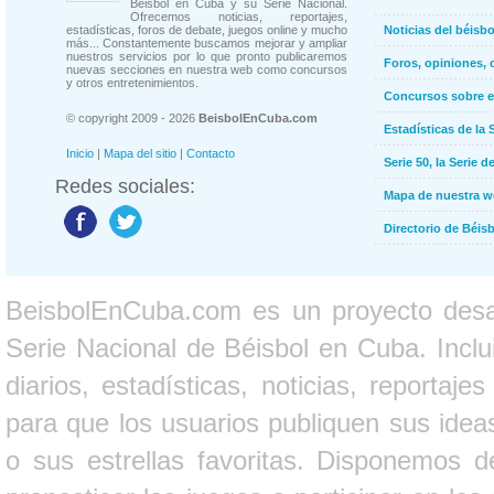
Béisbol en Cuba y su Serie Nacional.
Ofrecemos noticias, reportajes,
estadísticas, foros de debate, juegos online y mucho
Noticias del béisb
más... Constantemente buscamos mejorar y ampliar
nuestros servicios por lo que pronto publicaremos
Foros, opiniones, 
nuevas secciones en nuestra web como concursos
y otros entretenimientos.
Concursos sobre e
© copyright 2009 - 2026
BeisbolEnCuba.com
Estadísticas de la 
Inicio
|
Mapa del sitio
|
Contacto
Serie 50, la Serie d
Redes sociales:
Mapa de nuestra 
Directorio de Béi
BeisbolEnCuba.com es un proyecto desarr
Serie Nacional de Béisbol en Cuba. Inclui
diarios, estadísticas, noticias, report
para que los usuarios publiquen sus ideas
o sus estrellas favoritas. Disponemos d