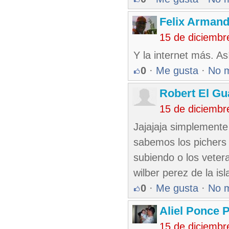
Felix Armand
15 de diciembr
Y la internet más. Así
0
·
Me gusta
·
No 
Robert El Gu
15 de diciembr
Jajajaja simplemente
sabemos los pichers
subiendo o los vete
wilber perez de la isl
0
·
Me gusta
·
No 
Aliel Ponce 
15 de diciembr