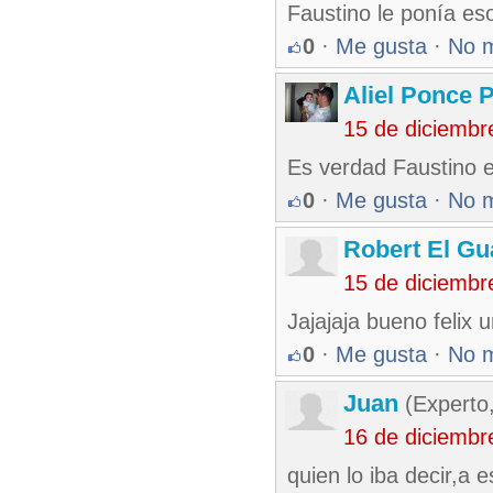
Faustino le ponía es
0
·
Me gusta
·
No 
Aliel Ponce 
15 de diciembr
Es verdad Faustino 
0
·
Me gusta
·
No 
Robert El Gu
15 de diciembr
Jajajaja bueno felix 
0
·
Me gusta
·
No 
Juan
(Experto
16 de diciembr
quien lo iba decir,a