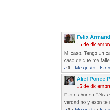
Felix Armand
15 de diciembr
Mi caso. Tengo un c
caso de que me falle
0
·
Me gusta
·
No 
Aliel Ponce 
15 de diciembr
Esa es buena Félix 
verdad no y espn te 
0
·
Me gusta
·
No 