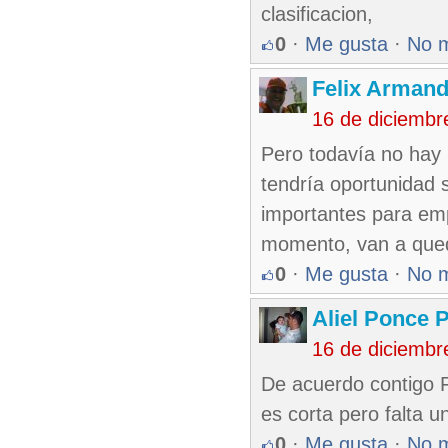
clasificacion,
0
·
Me gusta
·
No 
Felix Armand
16 de diciembr
Pero todavía no hay 
tendría oportunidad 
importantes para emp
momento, van a qued
0
·
Me gusta
·
No 
Aliel Ponce 
16 de diciembr
De acuerdo contigo F
es corta pero falta 
0
·
Me gusta
·
No 