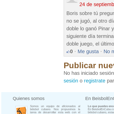
24 de septiem
Boris sobre tú pregu
no se jugó, al otro d
doble lo ganó Pinar 
siguiente día termin
doble juego, el últim
0
·
Me gusta
·
No 
Publicar nue
No has iniciado sesió
sesión
o
registrate
par
Quienes somos
En BeisbolE
Somos un equipo de aficionados al
Lo que puedes enco
béisbol cubano. Nos propusimos la
En BeisbolEnCuba.co
tarea de desarrollar esta web con el
béisbol cubano, estad