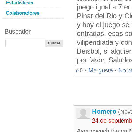
Estadísticas
juego igual a 7 e
Colaboradores
Pinar del Rio y C
y hoy el juego se
Buscador
entradas, esas so
vilipendiada y co
Beisbol, si algui
por favor. Saludo
0
·
Me gusta
·
No m
Homero
(Nova
24 de septiem
Ayer escuchaba en M