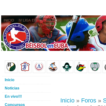
INICIO
IV LIGA ELITE
NOTICIAS
FOROS
PRONÓSTIC
Inicio
Noticias
En vivo!!!
Inicio
»
Foros
»
S
Concursos