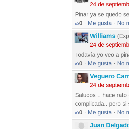
24 de septiem
Pinar ya se quedo se
0
·
Me gusta
·
No 
Williams
(Exp
24 de septiem
Todavía yo veo a pin
0
·
Me gusta
·
No 
Veguero Ca
24 de septiem
Saludos .. hace rato
complicada.. pero si
0
·
Me gusta
·
No 
Juan Delgad