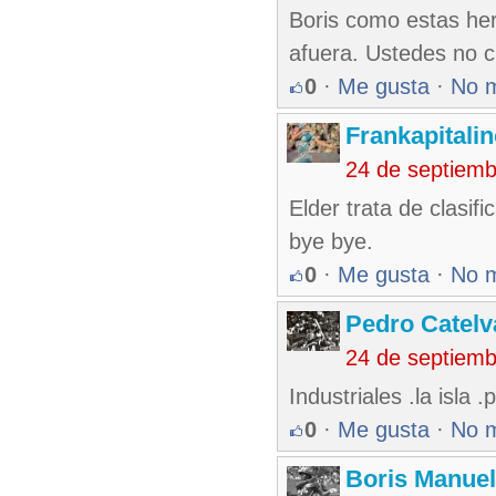
Boris como estas he
afuera. Ustedes no c
0
·
Me gusta
·
No 
Frankapitali
24 de septiem
Elder trata de clasif
bye bye.
0
·
Me gusta
·
No 
Pedro Catelv
24 de septiem
Industriales .la isla
0
·
Me gusta
·
No 
Boris Manue