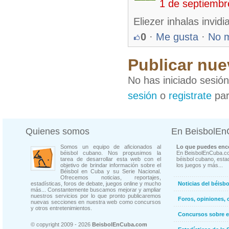
1 de septiembr
Eliezer inhalas invid
0
·
Me gusta
·
No 
Publicar nue
No has iniciado sesió
sesión
o
registrate
par
Quienes somos
En BeisbolE
Somos un equipo de aficionados al
Lo que puedes enco
béisbol cubano. Nos propusimos la
En BeisbolEnCuba.co
tarea de desarrollar esta web con el
béisbol cubano, estad
objetivo de brindar información sobre el
los juegos y más...
Béisbol en Cuba y su Serie Nacional.
Ofrecemos noticias, reportajes,
estadísticas, foros de debate, juegos online y mucho
Noticias del béisb
más... Constantemente buscamos mejorar y ampliar
nuestros servicios por lo que pronto publicaremos
Foros, opiniones, 
nuevas secciones en nuestra web como concursos
y otros entretenimientos.
Concursos sobre e
© copyright 2009 - 2026
BeisbolEnCuba.com