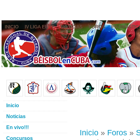
INICIO
IV LIGA ELITE
NOTICIAS
FOROS
PRONÓSTIC
Inicio
Noticias
En vivo!!!
Inicio
»
Foros
»
S
Concursos