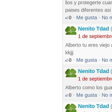
lios y protegerte cu
paises diferentes a
0
·
Me gusta
·
No 
Nenito Tdad
(
1 de septiembr
Alberto tu eres viej
kkjjj
0
·
Me gusta
·
No 
Nenito Tdad
(
1 de septiembr
Alberto como los guaji
0
·
Me gusta
·
No 
Nenito Tdad
(