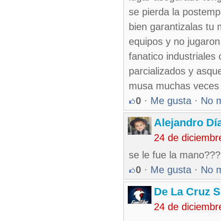
se pierda la postemp
bien garantizalas tu 
equipos y no jugaron
fanatico industriale
parcializados y asque
musa muchas veces p
0
·
Me gusta
·
No 
Alejandro Dí
24 de diciembr
se le fue la mano??? 
0
·
Me gusta
·
No 
De La Cruz S
24 de diciembr