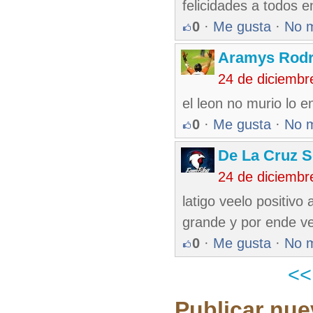
felicidades a todos e
0
·
Me gusta
·
No 
Aramys Rodr
24 de diciembr
el leon no murio lo 
0
·
Me gusta
·
No 
De La Cruz S
24 de diciembr
latigo veelo positivo
grande y por ende v
0
·
Me gusta
·
No 
<
Publicar nue