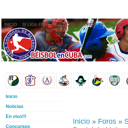
INICIO
IV LIGA ELITE
NOTICIAS
FOROS
PRONÓSTIC
Inicio
Noticias
En vivo!!!
Inicio
»
Foros
»
S
Concursos