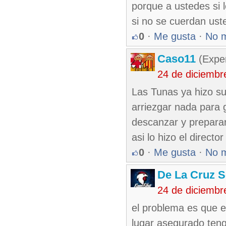
porque a ustedes si l
si no se cuerdan us
0
·
Me gusta
·
No 
Caso11
(Exper
24 de diciembr
Las Tunas ya hizo su
arriezgar nada para 
descanzar y preparars
asi lo hizo el directo
0
·
Me gusta
·
No 
De La Cruz S
24 de diciembr
el problema es que e
lugar asegurado teng