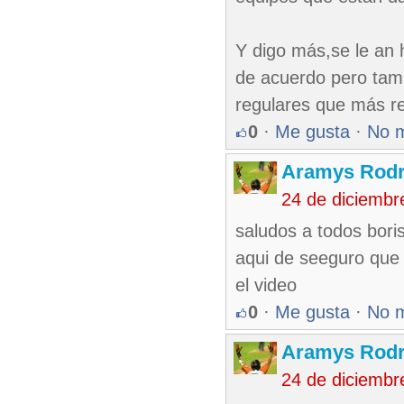
Y digo más,se le an 
de acuerdo pero tam
regulares que más r
0
·
Me gusta
·
No 
Aramys Rodr
24 de diciembr
saludos a todos bori
aqui de seeguro que 
el video
0
·
Me gusta
·
No 
Aramys Rodr
24 de diciembr