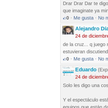
Drar Drar Dar te dig
que imaginate ya min
0
·
Me gusta
·
No 
Alejandro Dí
24 de diciembr
de la cruz... q juego
estuvieran discutiend
0
·
Me gusta
·
No 
Eduardo
(Exp
24 de diciembr
Solo les digo una cos
Y el espectáculo está
equipos que están d