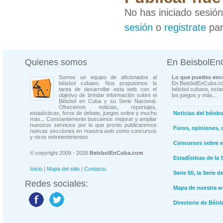
No has iniciado sesió
sesión
o
registrate
par
Quienes somos
En BeisbolE
Somos un equipo de aficionados al
Lo que puedes enco
béisbol cubano. Nos propusimos la
En BeisbolEnCuba.co
tarea de desarrollar esta web con el
béisbol cubano, estad
objetivo de brindar información sobre el
los juegos y más...
Béisbol en Cuba y su Serie Nacional.
Ofrecemos noticias, reportajes,
estadísticas, foros de debate, juegos online y mucho
Noticias del béisb
más... Constantemente buscamos mejorar y ampliar
nuestros servicios por lo que pronto publicaremos
Foros, opiniones, 
nuevas secciones en nuestra web como concursos
y otros entretenimientos.
Concursos sobre e
© copyright 2009 - 2026
BeisbolEnCuba.com
Estadísticas de la 
Inicio
|
Mapa del sitio
|
Contacto
Serie 50, la Serie d
Redes sociales:
Mapa de nuestra 
Directorio de Béi