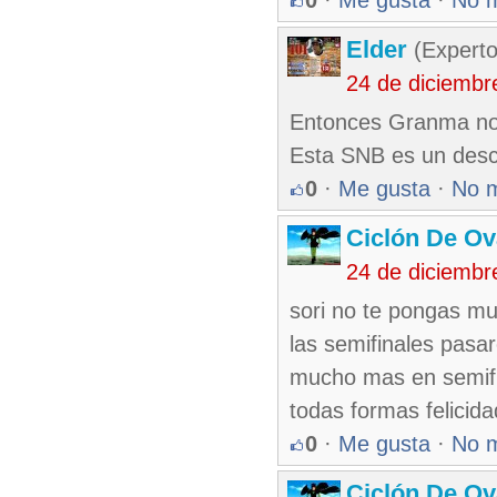
0
·
Me gusta
·
No 
Elder
(Experto
24 de diciembr
Entonces Granma no c
Esta SNB es un desca
0
·
Me gusta
·
No 
Ciclón De O
24 de diciembr
sori no te pongas m
las semifinales pasa
mucho mas en semifi
todas formas felicida
0
·
Me gusta
·
No 
Ciclón De O