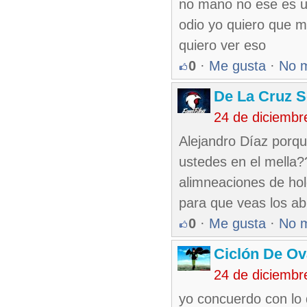
no mano no ese es un
odio yo quiero que m
quiero ver eso
0
·
Me gusta
·
No 
De La Cruz S
24 de diciembr
Alejandro Díaz porqu
ustedes en el mella??
alimneaciones de hol
para que veas los ab
0
·
Me gusta
·
No 
Ciclón De O
24 de diciembr
yo concuerdo con lo 