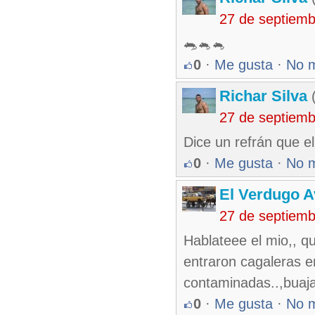
27 de septiem
🐀🐁🐁
0
·
Me gusta
·
No 
Richar Silva
(
27 de septiem
Dice un refrán que e
0
·
Me gusta
·
No 
El Verdugo 
27 de septiem
Hablateee el mio,, q
entraron cagaleras 
contaminadas..,buaja
0
·
Me gusta
·
No 