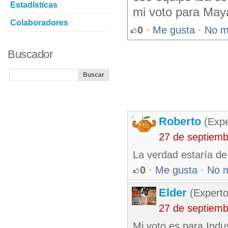
Estadísticas
mi voto para May
Colaboradores
0
·
Me gusta
·
No m
Buscador
Roberto
(Exp
27 de septiem
La verdad estaría d
0
·
Me gusta
·
No 
Elder
(Experto
27 de septiem
Mi voto es para Indu