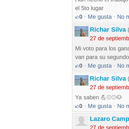
el 5to lugar
0
·
Me gusta
·
No 
Richar Silva
(
27 de septiem
Mi voto para los gan
van para su segund
0
·
Me gusta
·
No 
Richar Silva
(
27 de septiem
Ya saben 💪⚾⚾🐶
0
·
Me gusta
·
No 
Lazaro Camp
27 de septiem