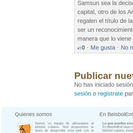
Samsun sea la deciso
capital, otro de los 
regalen el título de l
ser un reconocimient
manera que lo viene
0
·
Me gusta
·
No 
Publicar nue
No has iniciado sesió
sesión
o
registrate
par
Quienes somos
En BeisbolE
Somos un equipo de aficionados al
Lo que puedes enco
béisbol cubano. Nos propusimos la
En BeisbolEnCuba.co
tarea de desarrollar esta web con el
béisbol cubano, estad