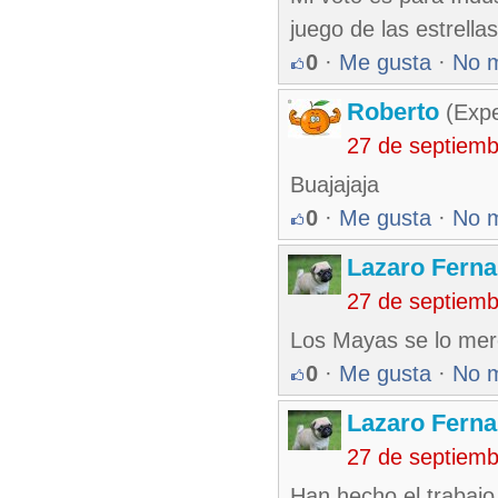
juego de las estrell
0
·
Me gusta
·
No 
Roberto
(Exp
27 de septiem
Buajajaja
0
·
Me gusta
·
No 
Lazaro Fern
27 de septiem
Los Mayas se lo me
0
·
Me gusta
·
No 
Lazaro Fern
27 de septiem
Han hecho el trabajo 