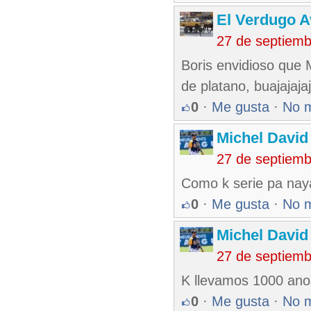
El Verdugo 
27 de septiem
Boris envidioso que
de platano, buajajajaj
0
·
Me gusta
·
No 
Michel Davi
27 de septiem
Como k serie pa nay
0
·
Me gusta
·
No 
Michel Davi
27 de septiem
K llevamos 1000 ano
0
·
Me gusta
·
No 