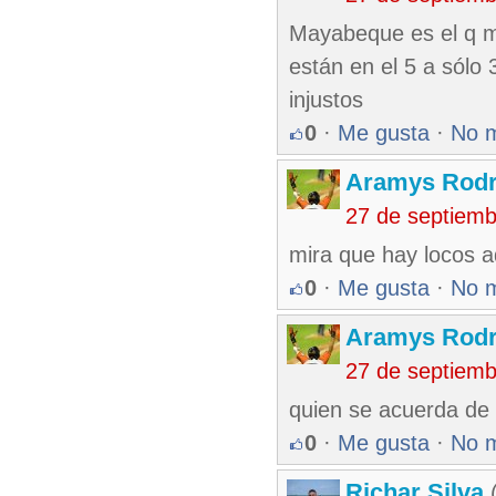
Mayabeque es el q m
están en el 5 a sólo 
injustos
0
·
Me gusta
·
No 
Aramys Rodr
27 de septiem
mira que hay locos a
0
·
Me gusta
·
No 
Aramys Rodr
27 de septiem
quien se acuerda de 
0
·
Me gusta
·
No 
Richar Silva
(