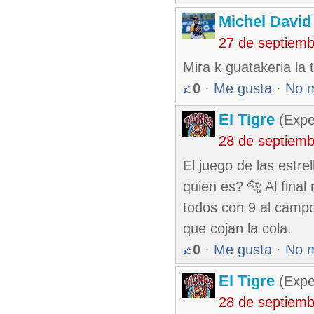
Michel Davi
27 de septiem
Mira k guatakeria la 
0
·
Me gusta
·
No 
El Tigre
(Expe
28 de septiem
El juego de las estre
quien es? 🐅 Al fina
todos con 9 al campo
que cojan la cola.
0
·
Me gusta
·
No 
El Tigre
(Expe
28 de septiem