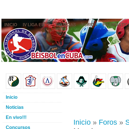
INICIO
IV LIGA ELITE
NOTICIAS
FOROS
PRONÓSTIC
Inicio
Noticias
En vivo!!!
Inicio
»
Foros
»
S
Concursos