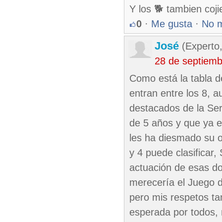
Y los 🐕 tambien coj
0
·
Me gusta
·
No 
José
(Experto,
28 de septiem
Como está la tabla d
entran entre los 8, 
destacados de la Se
de 5 años y que ya e
les ha diesmado su o
y 4 puede clasificar
actuación de esas d
merecería el Juego d
pero mis respetos ta
esperada por todos, 