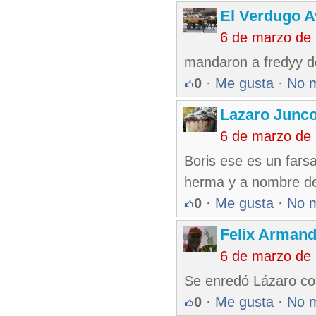
El Verdugo 
6 de marzo de
mandaron a fredyy de
0
·
Me gusta
·
No 
Lazaro Junc
6 de marzo de
Boris ese es un fars
herma y a nombre de
0
·
Me gusta
·
No 
Felix Armand
6 de marzo de
Se enredó Lázaro con
0
·
Me gusta
·
No 