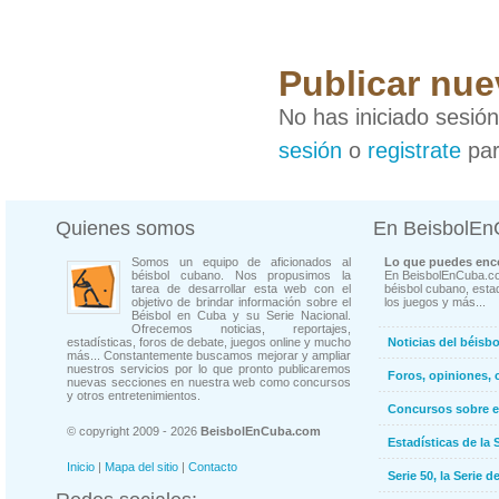
Publicar nue
No has iniciado sesió
sesión
o
registrate
par
Quienes somos
En BeisbolE
Somos un equipo de aficionados al
Lo que puedes enco
béisbol cubano. Nos propusimos la
En BeisbolEnCuba.co
tarea de desarrollar esta web con el
béisbol cubano, estad
objetivo de brindar información sobre el
los juegos y más...
Béisbol en Cuba y su Serie Nacional.
Ofrecemos noticias, reportajes,
estadísticas, foros de debate, juegos online y mucho
Noticias del béisb
más... Constantemente buscamos mejorar y ampliar
nuestros servicios por lo que pronto publicaremos
Foros, opiniones, 
nuevas secciones en nuestra web como concursos
y otros entretenimientos.
Concursos sobre e
© copyright 2009 - 2026
BeisbolEnCuba.com
Estadísticas de la 
Inicio
|
Mapa del sitio
|
Contacto
Serie 50, la Serie d