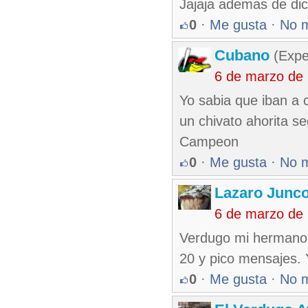
Jajaja ademas de dic
0
·
Me gusta
·
No 
Cubano
(Expe
6 de marzo de
Yo sabia que iban a 
un chivato ahorita s
Campeon
0
·
Me gusta
·
No 
Lazaro Junc
6 de marzo de
Verdugo mi hermano e
20 y pico mensajes. 
0
·
Me gusta
·
No 