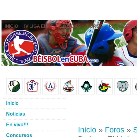
INICIO
IV LIGA ELITE
NOTICIAS
FOROS
PRONÓSTIC
Inicio
Noticias
En vivo!!!
Inicio
»
Foros
»
S
Concursos