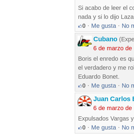
Si acabo de leer el
nada y si lo dijo La
0
·
Me gusta
·
No 
Cubano
(Expe
6 de marzo de
Boris el enredo es q
el verdadero y me r
Eduardo Bonet.
0
·
Me gusta
·
No 
Juan Carlos 
6 de marzo de
Expulsados Vargas y
0
·
Me gusta
·
No 