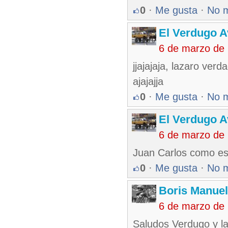
0
·
Me gusta
·
No 
El Verdugo 
6 de marzo de
jjajajaja, lazaro ver
ajajajja
0
·
Me gusta
·
No 
El Verdugo 
6 de marzo de
Juan Carlos como est
0
·
Me gusta
·
No 
Boris Manue
6 de marzo de
Saludos Verdugo y l