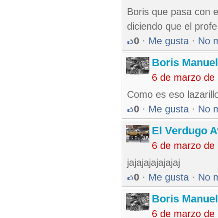
Boris que pasa con el
diciendo que el profe
0
·
Me gusta
·
No 
Boris Manue
6 de marzo de
Como es eso lazarill
0
·
Me gusta
·
No 
El Verdugo 
6 de marzo de
jajajajajajajaj
0
·
Me gusta
·
No 
Boris Manue
6 de marzo de