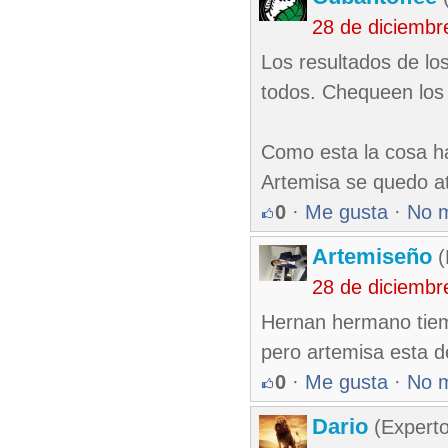
28 de diciembr
Los resultados de los
todos. Chequeen los r
Como esta la cosa h
Artemisa se quedo atr
0
·
Me gusta
·
No 
Artemiseño
(
28 de diciembr
Hernan hermano tiemp
pero artemisa esta de
0
·
Me gusta
·
No 
Dario
(Experto