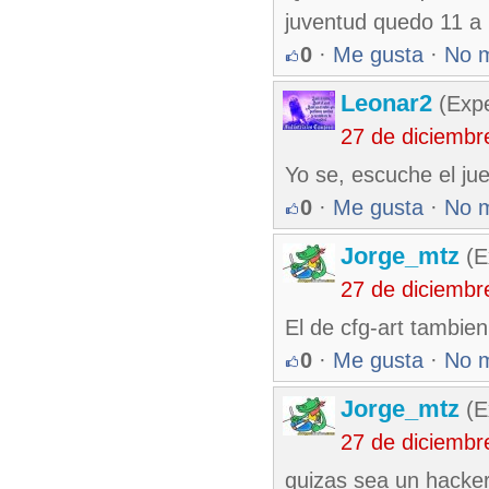
juventud quedo 11 a 2
0
·
Me gusta
·
No 
Leonar2
(Expe
27 de diciembr
Yo se, escuche el jueg
0
·
Me gusta
·
No 
Jorge_mtz
(E
27 de diciembr
El de cfg-art tambien
0
·
Me gusta
·
No 
Jorge_mtz
(E
27 de diciembr
quizas sea un hacker 