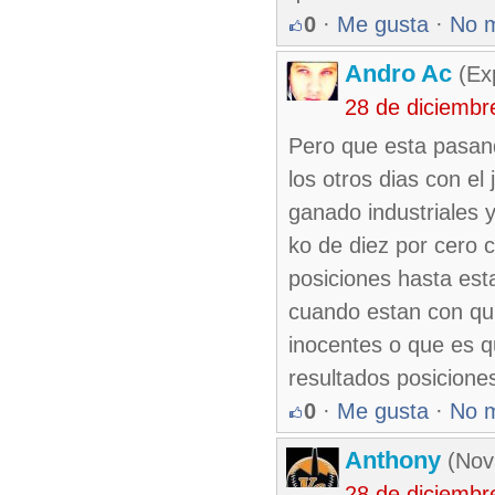
0
·
Me gusta
·
No 
Andro Ac
(Exp
28 de diciembr
Pero que esta pasan
los otros dias con e
ganado industriales 
ko de diez por cero 
posiciones hasta est
cuando estan con quin
inocentes o que es qu
resultados posiciones
0
·
Me gusta
·
No 
Anthony
(Nova
28 de diciembr