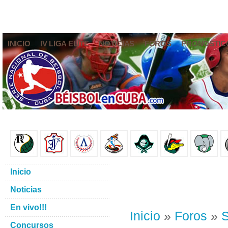
INICIO
IV LIGA ELITE
NOTICIAS
FOROS
PRONÓSTIC
Inicio
Noticias
En vivo!!!
Inicio
»
Foros
»
S
Concursos