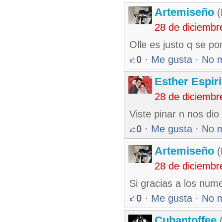
Artemiseño
(
28 de diciembr
Olle es justo q se po
0
·
Me gusta
·
No 
Esther Espir
28 de diciembr
Viste pinar n nos di
0
·
Me gusta
·
No 
Artemiseño
(
28 de diciembr
Si gracias a los num
0
·
Me gusta
·
No 
Cubantoffee
(