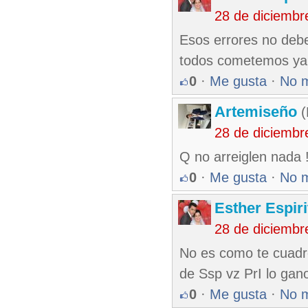
28 de diciembr
Esos errores no deb
todos cometemos ya 
0
·
Me gusta
·
No 
Artemiseño
(
28 de diciembr
Q no arreiglen nada 
0
·
Me gusta
·
No 
Esther Espir
28 de diciembr
No es como te cuadre
de Ssp vz PrI lo gan
0
·
Me gusta
·
No 