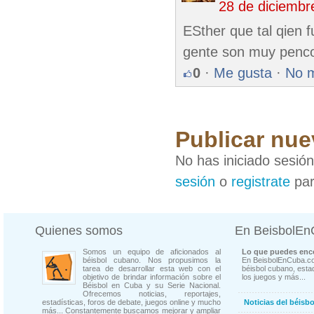
28 de diciembr
ESther que tal qien fu
gente son muy penc
0
·
Me gusta
·
No 
Publicar nue
No has iniciado sesió
sesión
o
registrate
par
Quienes somos
En BeisbolE
Somos un equipo de aficionados al
Lo que puedes enco
béisbol cubano. Nos propusimos la
En BeisbolEnCuba.co
tarea de desarrollar esta web con el
béisbol cubano, estad
objetivo de brindar información sobre el
los juegos y más...
Béisbol en Cuba y su Serie Nacional.
Ofrecemos noticias, reportajes,
estadísticas, foros de debate, juegos online y mucho
Noticias del béisb
más... Constantemente buscamos mejorar y ampliar