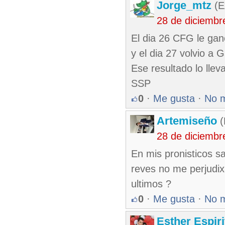
Jorge_mtz
(E
28 de diciembr
El dia 26 CFG le gan
y el dia 27 volvio a 
Ese resultado lo lle
SSP
0
·
Me gusta
·
No 
Artemiseño
(
28 de diciembr
En mis pronisticos sa
reves no me perjudixa
ultimos ?
0
·
Me gusta
·
No 
Esther Espir