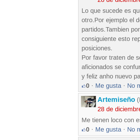
Lo que sucede es que
otro.Por ejemplo el de
partidos.Tambien po
consiguiente esto re
posiciones.
Por favor traten de s
aficionados se confu
y feliz anho nuevo p
0
·
Me gusta
·
No 
Artemiseño
(
28 de diciembr
Me tienen loco con e
0
·
Me gusta
·
No 