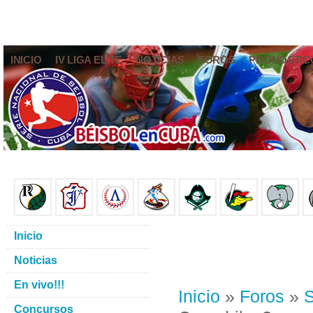
INICIO
IV LIGA ELITE
NOTICIAS
FOROS
PRONÓSTIC
Inicio
Noticias
En vivo!!!
Inicio
»
Foros
»
S
Concursos