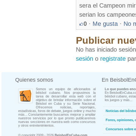
sera el Campeon mir
serian los campeone
0
·
Me gusta
·
No 
Publicar nue
No has iniciado sesió
sesión
o
registrate
par
Quienes somos
En BeisbolE
Somos un equipo de aficionados al
Lo que puedes enco
béisbol cubano. Nos propusimos la
En BeisbolEnCuba.co
tarea de desarrollar esta web con el
béisbol cubano, estad
objetivo de brindar información sobre el
los juegos y más...
Béisbol en Cuba y su Serie Nacional.
Ofrecemos noticias, reportajes,
estadísticas, foros de debate, juegos online y mucho
Noticias del béisb
más... Constantemente buscamos mejorar y ampliar
nuestros servicios por lo que pronto publicaremos
Foros, opiniones, 
nuevas secciones en nuestra web como concursos
y otros entretenimientos.
Concursos sobre e
© copyright 2009 - 2026
BeisbolEnCuba.com