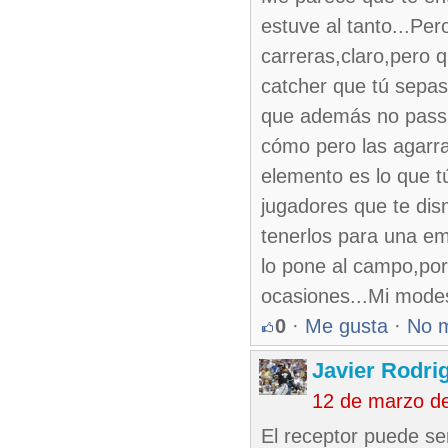
estuve al tanto...Per
carreras,claro,pero 
catcher que tú sepas 
que además no passbo
cómo pero las agarra
elemento es lo que t
jugadores que te dis
tenerlos para una em
lo pone al campo,por
ocasiones...Mi modes
0
·
Me gusta
·
No 
Javier Rodri
12 de marzo d
El receptor puede se