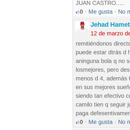
JUAN CASTRO.....
0
·
Me gusta
·
No 
Jehad Hamet
12 de marzo d
remitiéndonos direct
puede estar dtrás d 
aninguna bola q no s
losmejores, pero desd
menos d 4, además to
en sus mejores sueño
siendo tan efectivo c
camilo tien q seguir 
paga defesentivame
0
·
Me gusta
·
No 