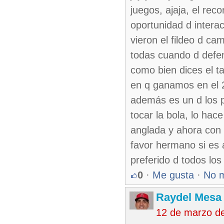
juegos, ajaja, el rec
oportunidad d intera
vieron el fildeo d ca
todas cuando d defe
como bien dices el t
en q ganamos en el 2
además es un d los p
tocar la bola, lo hac
anglada y ahora con v
favor hermano si es a
preferido d todos los
0
·
Me gusta
·
No 
Raydel Mesa 
12 de marzo d