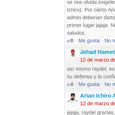
se nos olvida exigirl
Ichiro). Por cierto A
admin deberian darte
primer lugar jajaja. N
saludos.
0
·
Me gusta
·
No 
Jehad Hamet
12 de marzo d
así mismo raydel, es
su defensa y la confi
0
·
Me gusta
·
No 
Arian Ichiro
12 de marzo d
jajaja, raydel graci