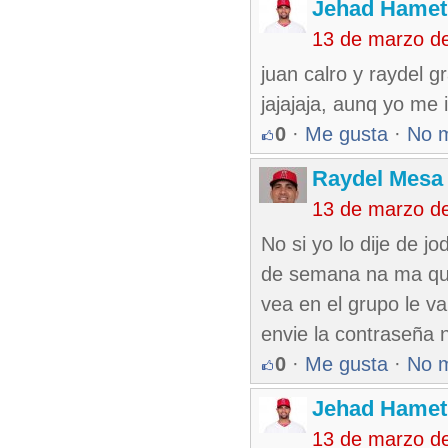
Jehad Hamet
13 de marzo d
juan calro y raydel g
jajajaja, aunq yo me 
0
·
Me gusta
·
No 
Raydel Mesa 
13 de marzo d
No si yo lo dije de j
de semana na ma que 
vea en el grupo le v
envie la contraseña 
0
·
Me gusta
·
No 
Jehad Hamet
13 de marzo d