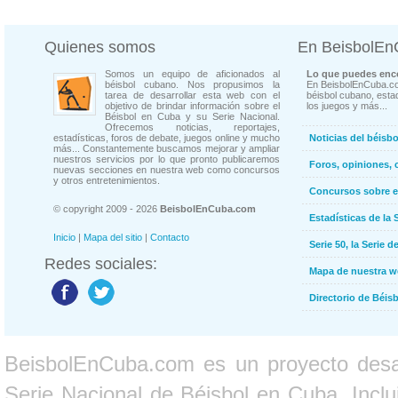
Quienes somos
En BeisbolE
Somos un equipo de aficionados al
Lo que puedes enco
béisbol cubano. Nos propusimos la
En BeisbolEnCuba.co
tarea de desarrollar esta web con el
béisbol cubano, estad
objetivo de brindar información sobre el
los juegos y más...
Béisbol en Cuba y su Serie Nacional.
Ofrecemos noticias, reportajes,
estadísticas, foros de debate, juegos online y mucho
Noticias del béisb
más... Constantemente buscamos mejorar y ampliar
nuestros servicios por lo que pronto publicaremos
Foros, opiniones, 
nuevas secciones en nuestra web como concursos
y otros entretenimientos.
Concursos sobre e
© copyright 2009 - 2026
BeisbolEnCuba.com
Estadísticas de la 
Inicio
|
Mapa del sitio
|
Contacto
Serie 50, la Serie d
Redes sociales:
Mapa de nuestra 
Directorio de Béi
BeisbolEnCuba.com es un proyecto desarr
Serie Nacional de Béisbol en Cuba. Inclui