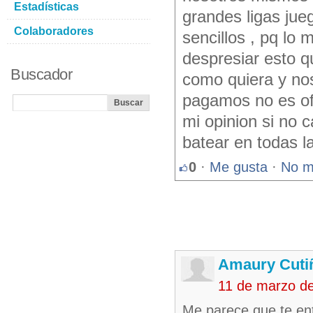
Estadísticas
grandes ligas jue
Colaboradores
sencillos , pq lo 
despresiar esto 
Buscador
como quiera y nos
pagamos no es ofe
mi opinion si no 
batear en todas l
0
·
Me gusta
·
No m
Amaury Cuti
11 de marzo d
Me parece que te ent