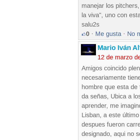
manejar los pitchers
la viva", uno con est
salu2s
0
·
Me gusta
·
No 
Mario Iván A
12 de marzo d
Amigos coincido plen
necesariamente tiene
hombre que esta de f
da señas, Ubica a lo
aprender, me imagin
Lisban, a este últim
despues fueron carrer
designado, aqui no