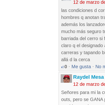
12 de marzo d
las condiciones d co
hombres q anotan tra
además los lanzador
mucho más seguro tr
barriada del cerro si
claro q el designado
carreras y tapando b
allá d la cerca
0
·
Me gusta
·
No 
Raydel Mesa 
12 de marzo d
Señores para mi la c
outs, pero se GANA p