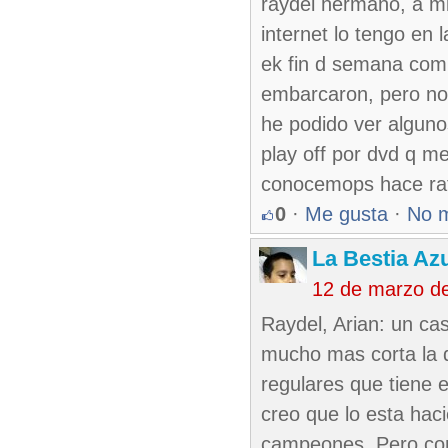
raydel hermano, a mi 
internet lo tengo en
ek fin d semana comm
embarcaron, pero no 
he podido ver alguno
play off por dvd q 
conocemops hace rato
0
·
Me gusta
·
No 
La Bestia Az
12 de marzo d
Raydel, Arian: un cas
mucho mas corta la d
regulares que tiene e
creo que lo esta hac
campeones. Pero con 