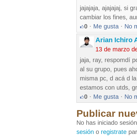
jajajaja, ajajajaj, si
cambiar los fines, a
0
·
Me gusta
·
No 
Arian Ichiro
13 de marzo d
jaja, ray, respomdí 
al su grupo, pues aho
misma pc, d acá d la 
estamos con utds, g
0
·
Me gusta
·
No 
Publicar nue
No has iniciado sesió
sesión
o
registrate
par