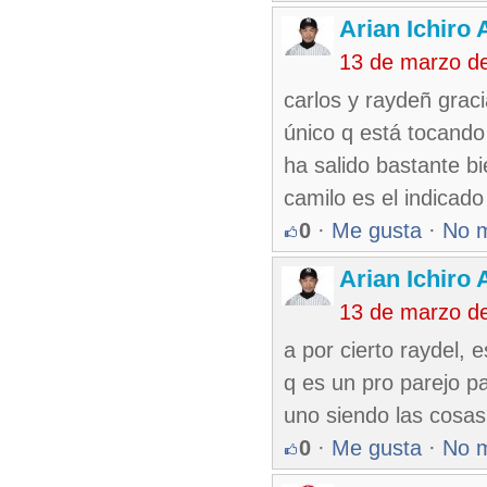
Arian Ichiro
13 de marzo d
carlos y raydeñ gracia
único q está tocando 
ha salido bastante bi
camilo es el indicado
0
·
Me gusta
·
No 
Arian Ichiro
13 de marzo d
a por cierto raydel, e
q es un pro parejo p
uno siendo las cosas 
0
·
Me gusta
·
No 