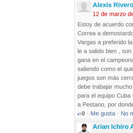
Alexis River
12 de marzo d
Estoy de acuerdo con
Correa a demostardo
Vargas a preferido la
le a salido bien , s
gana en el campeonat
saliendo como el quie
juegos son más cerra
debe trabajar mucho 
para el equipo Cuba 
a Pestano, por dond
0
·
Me gusta
·
No 
Arian Ichiro