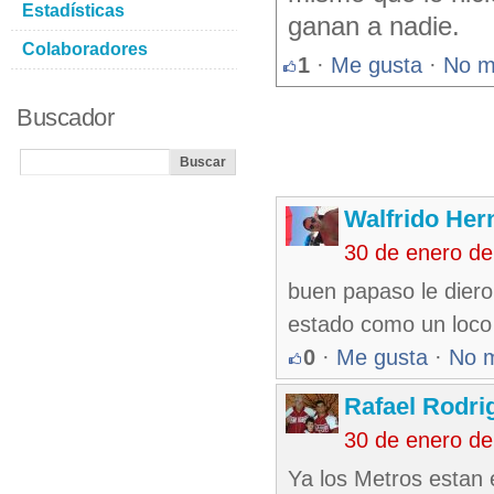
Estadísticas
ganan a nadie.
Colaboradores
1
·
Me gusta
·
No m
Buscador
Walfrido Her
30 de enero d
buen papaso le dier
estado como un loco
0
·
Me gusta
·
No 
Rafael Rodr
30 de enero d
Ya los Metros estan 