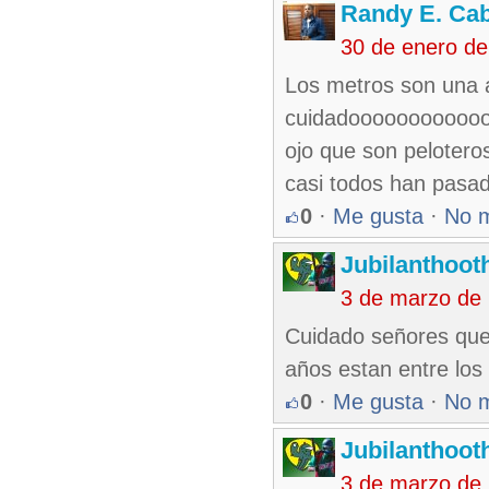
Randy E. Cab
30 de enero d
Los metros son una
cuidadoooooooooooo
ojo que son peloter
casi todos han pasad
0
·
Me gusta
·
No 
Jubilanthoot
3 de marzo de
Cuidado señores que
años estan entre los
0
·
Me gusta
·
No 
Jubilanthoot
3 de marzo de