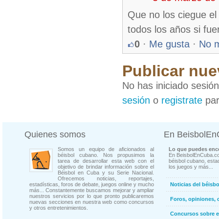
Que no los ciegue el
todos los años si fue
0
·
Me gusta
·
No 
Publicar nue
No has iniciado sesió
sesión
o
registrate
par
Quienes somos
En BeisbolE
Somos un equipo de aficionados al
Lo que puedes enco
béisbol cubano. Nos propusimos la
En BeisbolEnCuba.co
tarea de desarrollar esta web con el
béisbol cubano, estad
objetivo de brindar información sobre el
los juegos y más...
Béisbol en Cuba y su Serie Nacional.
Ofrecemos noticias, reportajes,
estadísticas, foros de debate, juegos online y mucho
Noticias del béisb
más... Constantemente buscamos mejorar y ampliar
nuestros servicios por lo que pronto publicaremos
Foros, opiniones, 
nuevas secciones en nuestra web como concursos
y otros entretenimientos.
Concursos sobre e