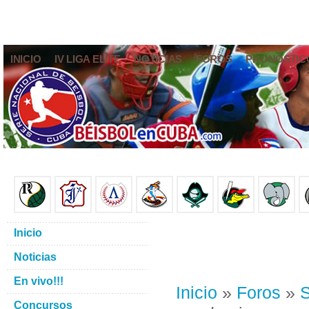
INICIO
IV LIGA ELITE
NOTICIAS
FOROS
PRONÓSTIC
Inicio
Noticias
En vivo!!!
Inicio
»
Foros
»
S
Concursos