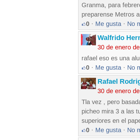
Granma, para febrer
preparense Metros al
0
·
Me gusta
·
No 
Walfrido Her
30 de enero d
rafael eso es una alu
0
·
Me gusta
·
No 
Rafael Rodr
30 de enero d
Tla vez , pero basad
picheo mira 3 a las 
superiores en el pape
0
·
Me gusta
·
No 