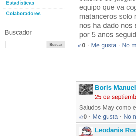
Estadísticas
equipo que va cog
Colaboradores
matanceros solo 
nos ha dado nos 
Buscador
por 5 anos segui
0
·
Me gusta
·
No m
Boris Manue
25 de septiem
Saludos May como e
0
·
Me gusta
·
No 
Leodanis Rod