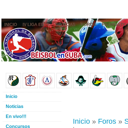
INICIO
IV LIGA ELITE
NOTICIAS
FOROS
PRONÓSTIC
Inicio
Noticias
En vivo!!!
Inicio
»
Foros
»
S
Concursos