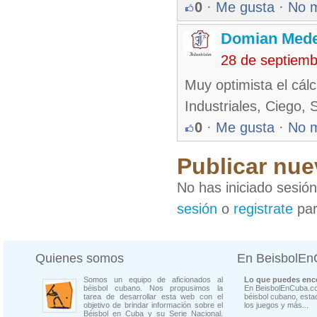
0
·
Me gusta
·
No 
Domian Med
28 de septiemb
Muy optimista el cál
Industriales, Ciego, S
0
·
Me gusta
·
No 
Publicar nue
No has iniciado sesió
sesión
o
registrate
par
Quienes somos
En BeisbolE
Somos un equipo de aficionados al
Lo que puedes enco
béisbol cubano. Nos propusimos la
En BeisbolEnCuba.co
tarea de desarrollar esta web con el
béisbol cubano, estad
objetivo de brindar información sobre el
los juegos y más...
Béisbol en Cuba y su Serie Nacional.