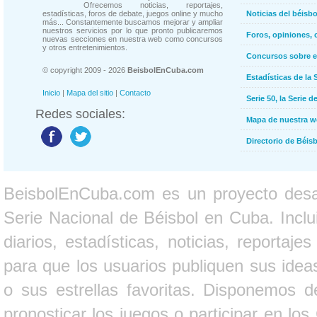
Ofrecemos noticias, reportajes,
estadísticas, foros de debate, juegos online y mucho
Noticias del béisb
más... Constantemente buscamos mejorar y ampliar
nuestros servicios por lo que pronto publicaremos
Foros, opiniones, 
nuevas secciones en nuestra web como concursos
y otros entretenimientos.
Concursos sobre e
© copyright 2009 - 2026
BeisbolEnCuba.com
Estadísticas de la 
Inicio
|
Mapa del sitio
|
Contacto
Serie 50, la Serie d
Redes sociales:
Mapa de nuestra 
Directorio de Béi
BeisbolEnCuba.com es un proyecto desarr
Serie Nacional de Béisbol en Cuba. Inclui
diarios, estadísticas, noticias, report
para que los usuarios publiquen sus ideas
o sus estrellas favoritas. Disponemos d
pronosticar los juegos o participar en lo