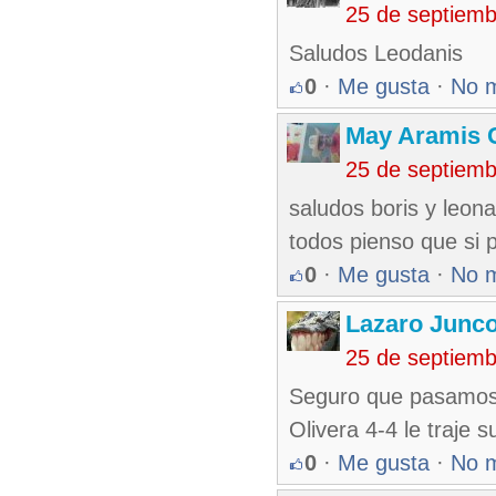
25 de septiem
Saludos Leodanis
0
·
Me gusta
·
No 
May Aramis 
25 de septiem
saludos boris y leon
todos pienso que si 
0
·
Me gusta
·
No 
Lazaro Junc
25 de septiem
Seguro que pasamos M
Olivera 4-4 le traje
0
·
Me gusta
·
No 