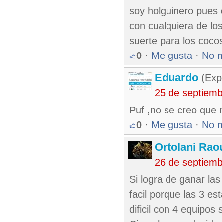
soy holguinero pues 
con cualquiera de lo
suerte para los coco
0
·
Me gusta
·
No 
Eduardo
(Exp
25 de septiem
Puf ,no se creo que n
0
·
Me gusta
·
No 
Ortolani Rao
26 de septiem
Si logra de ganar las
facil porque las 3 es
dificil con 4 equipos