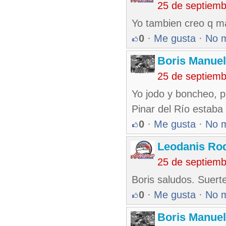
25 de septiem
Yo tambien creo q m
0
·
Me gusta
·
No 
Boris Manue
25 de septiem
Yo jodo y boncheo, p
Pinar del Río estaba
0
·
Me gusta
·
No 
Leodanis Rod
25 de septiem
Boris saludos. Suert
0
·
Me gusta
·
No 
Boris Manue