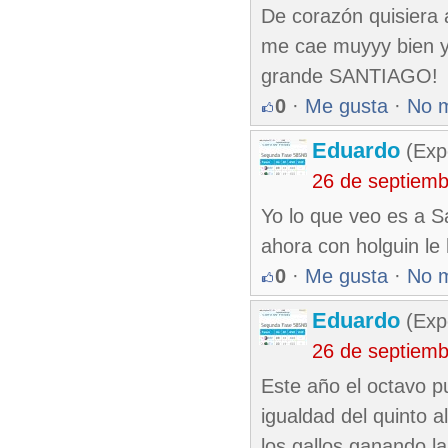
De corazón quisiera 
me cae muyyy bien y 
grande SANTIAGO!
0
·
Me gusta
·
No 
Eduardo
(Exp
26 de septiem
Yo lo que veo es a Sa
ahora con holguin le 
0
·
Me gusta
·
No 
Eduardo
(Exp
26 de septiem
Este año el octavo 
igualdad del quinto a
los gallos ganando l