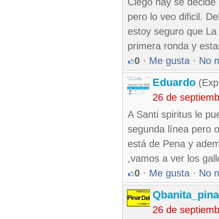
Ciego hay se decide 
pero lo veo dificil.
estoy seguro que La 
primera ronda y estar
0
·
Me gusta
·
No 
Eduardo
(Exp
26 de septiem
A Santi spiritus le p
segunda línea pero o
está de Pena y ademá
,vamos a ver los gal
0
·
Me gusta
·
No 
Qbanita_pin
26 de septiem