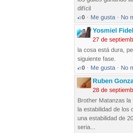
difícil
0
·
Me gusta
·
No 
Yosmiel Fide
27 de septiem
la cosa está dura, p
siguiente fase.
0
·
Me gusta
·
No 
Ruben Gonzal
28 de septiemb
Brother Matanzas la t
la estabilidad de los
una estabilidad de 20
seria...