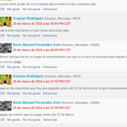
racias boris acabo de ver la jugada jaja la metio al maiz cespedes jaja
0
·
Me gusta
·
No me gusta
·
Denunciar
Aramys Rodriguez
(Experto, Mensajes: 8624)
25 de marzo de 2016 a las 06:54 PM CDT
coje la bola muchacho en que estas pensando pipo
0
·
Me gusta
·
No me gusta
·
Denunciar
Boris Manuel Fernandez Avm
(Experto, Mensajes: 18385)
25 de marzo de 2016 a las 06:59 PM CDT
Menos mal que fue en un juego de entrenamiento por que si lo hace en la temporada regular 
os carros jajajjja
0
·
Me gusta
·
No me gusta
·
Denunciar
Aramys Rodriguez
(Experto, Mensajes: 8624)
25 de marzo de 2016 a las 07:03 PM CDT
ajaja en los impuestos que hay que pagarlos antes del 15 de abril era en lo que estaba pensa
0
·
Me gusta
·
No me gusta
·
Denunciar
Boris Manuel Fernandez Avm
(Experto, Mensajes: 18385)
25 de marzo de 2016 a las 07:04 PM CDT
ajajaja asi mismo aqui se pagan antes del 31 de Marzo
0
·
Me gusta
·
No me gusta
·
Denunciar