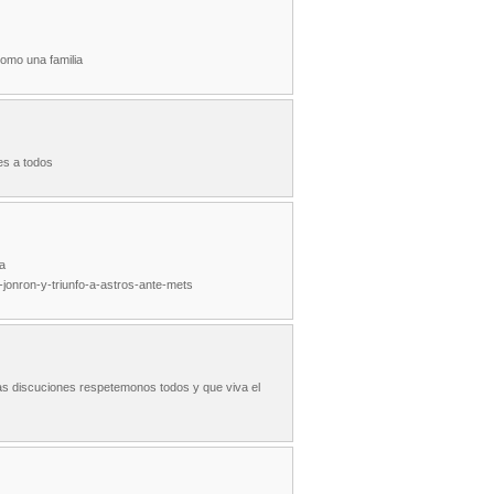
omo una familia
es a todos
a
jonron-y-triunfo-a-astros-ante-mets
as discuciones respetemonos todos y que viva el