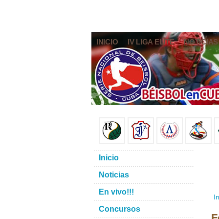
INICIO
IV LIGA ELITE
NOTICIAS
Inicio
Noticias
En vivo!!!
In
Concursos
F