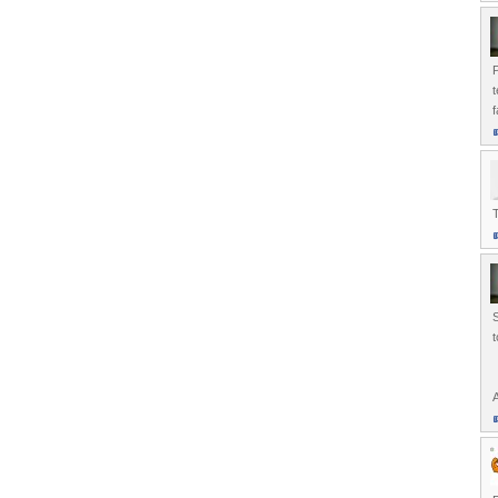
t
f
T
S
A