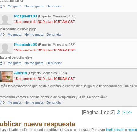
uajaja buajajaja
0
·
Me gusta
·
No me gusta
·
Denunciar
Picapiedra03
(Experto, Mensajes: 158)
15 de enero de 2019 a las 10:57 AM CST
e a pelarte la calva jejeje
0
·
Me gusta
·
No me gusta
·
Denunciar
Picapiedra03
(Experto, Mensajes: 158)
15 de enero de 2019 a las 10:58 AM CST
aste el cerquillo jejeje
0
·
Me gusta
·
No me gusta
·
Denunciar
Alberto
(Experto, Mensajes: 1173)
15 de enero de 2019 a las 10:58 AM CST
stán tan desbordado que hasta extrañas la cuenta de el látigo que te babearon aquí un alivi
Pero ahora vamos a por las dems la de picapiedras y la del Mendez 😂👀
0
·
Me gusta
·
No me gusta
·
Denunciar
[Página 1 de 2]
2
>
>>
ublicar nueva respuesta
has iniciado sesión. No puedes publicar temas o respuestas. Por favor
inicia sesión
o
regist