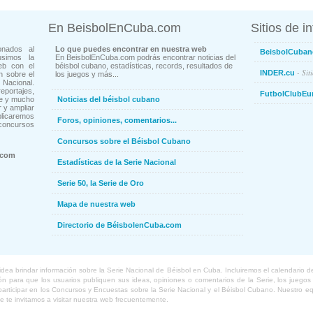
En BeisbolEnCuba.com
Sitios de i
onados al
Lo que puedes encontrar en nuestra web
BeisbolCuban
usimos la
En BeisbolEnCuba.com podrás encontrar noticias del
eb con el
béisbol cubano, estadísticas, records, resultados de
- Sit
INDER.cu
n sobre el
los juegos y más...
Nacional.
ortajes,
FutbolClubEu
ne y mucho
Noticias del béisbol cubano
 y ampliar
blicaremos
Foros, opiniones, comentarios...
concursos
Concursos sobre el Béisbol Cubano
.com
Estadísticas de la Serie Nacional
Serie 50, la Serie de Oro
Mapa de nuestra web
Directorio de BéisbolenCuba.com
a brindar información sobre la Serie Nacional de Béisbol en Cuba. Incluiremos el calendario de lo
 para que los usuarios publiquen sus ideas, opiniones o comentarios de la Serie, los juegos o
o participar en los Concursos y Encuestas sobre la Serie Nacional y el Béisbol Cubano. Nuestro 
ue te invitamos a visitar nuestra web frecuentemente.