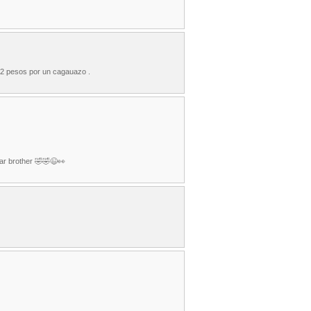
a 2 pesos por un cagauazo .
rar brother 🤣🤣😉👀