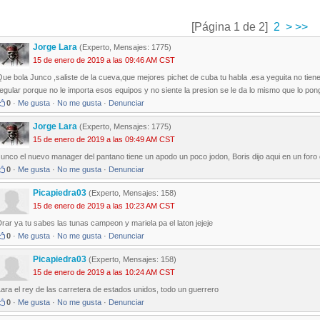
[Página 1 de 2]
2
>
>>
Jorge Lara
(Experto, Mensajes: 1775)
15 de enero de 2019 a las 09:46 AM CST
ue bola Junco ,saliste de la cueva,que mejores pichet de cuba tu habla .esa yeguita no tiene
egular porque no le importa esos equipos y no siente la presion se le da lo mismo que lo po
0
·
Me gusta
·
No me gusta
·
Denunciar
Jorge Lara
(Experto, Mensajes: 1775)
15 de enero de 2019 a las 09:49 AM CST
unco el nuevo manager del pantano tiene un apodo un poco jodon, Boris dijo aqui en un foro 
0
·
Me gusta
·
No me gusta
·
Denunciar
Picapiedra03
(Experto, Mensajes: 158)
15 de enero de 2019 a las 10:23 AM CST
rar ya tu sabes las tunas campeon y mariela pa el laton jejeje
0
·
Me gusta
·
No me gusta
·
Denunciar
Picapiedra03
(Experto, Mensajes: 158)
15 de enero de 2019 a las 10:24 AM CST
ara el rey de las carretera de estados unidos, todo un guerrero
0
·
Me gusta
·
No me gusta
·
Denunciar