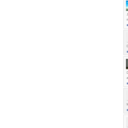
D
D
M