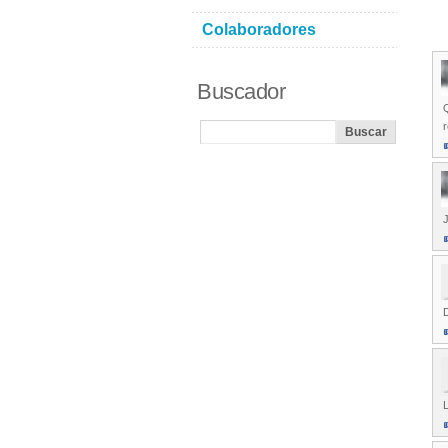
Colaboradores
Buscador
Q
r
J
D
L