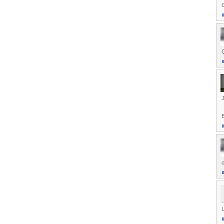
C
Q
J
E
o
L