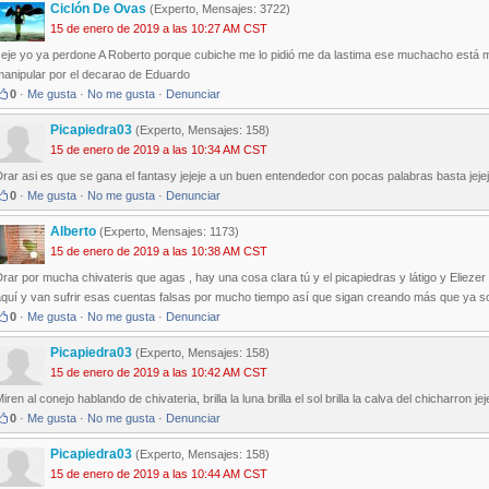
Ciclón De Ovas
(Experto, Mensajes: 3722)
15 de enero de 2019 a las 10:27 AM CST
Jeje yo ya perdone A Roberto porque cubiche me lo pidió me da lastima ese muchacho está m
manipular por el decarao de Eduardo
0
·
Me gusta
·
No me gusta
·
Denunciar
Picapiedra03
(Experto, Mensajes: 158)
15 de enero de 2019 a las 10:34 AM CST
rar asi es que se gana el fantasy jejeje a un buen entendedor con pocas palabras basta jeje
0
·
Me gusta
·
No me gusta
·
Denunciar
Alberto
(Experto, Mensajes: 1173)
15 de enero de 2019 a las 10:38 AM CST
rar por mucha chivateris que agas , hay una cosa clara tú y el picapiedras y látigo y Eliezer
aquí y van sufrir esas cuentas falsas por mucho tiempo así que sigan creando más que ya s
0
·
Me gusta
·
No me gusta
·
Denunciar
Picapiedra03
(Experto, Mensajes: 158)
15 de enero de 2019 a las 10:42 AM CST
iren al conejo hablando de chivateria, brilla la luna brilla el sol brilla la calva del chicharron jej
0
·
Me gusta
·
No me gusta
·
Denunciar
Picapiedra03
(Experto, Mensajes: 158)
15 de enero de 2019 a las 10:44 AM CST