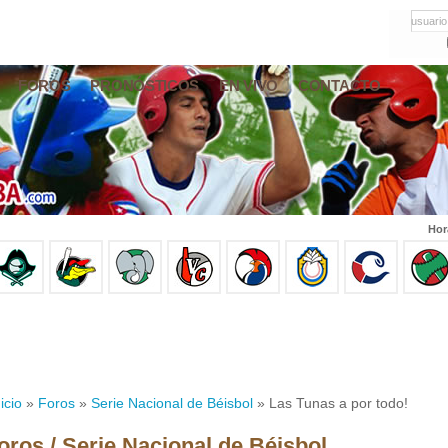
usuario
FOROS
PRONÓSTICOS
EN VIVO
CONTACTO
Hor
icio
»
Foros
»
Serie Nacional de Béisbol
» Las Tunas a por todo!
oros / Serie Nacional de Béisbol