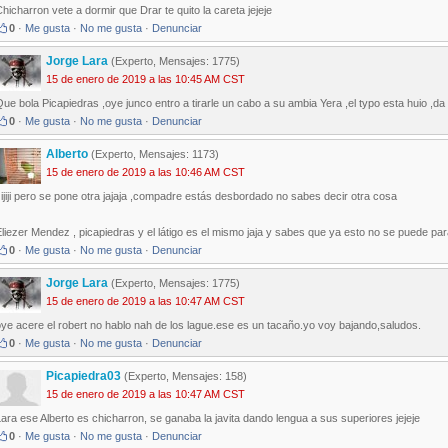
hicharron vete a dormir que Drar te quito la careta jejeje
0
·
Me gusta
·
No me gusta
·
Denunciar
Jorge Lara
(Experto, Mensajes: 1775)
15 de enero de 2019 a las 10:45 AM CST
ue bola Picapiedras ,oye junco entro a tirarle un cabo a su ambia Yera ,el typo esta huio ,d
0
·
Me gusta
·
No me gusta
·
Denunciar
Alberto
(Experto, Mensajes: 1173)
15 de enero de 2019 a las 10:46 AM CST
ijiji pero se pone otra jajaja ,compadre estás desbordado no sabes decir otra cosa
liezer Mendez , picapiedras y el látigo es el mismo jaja y sabes que ya esto no se puede pa
0
·
Me gusta
·
No me gusta
·
Denunciar
Jorge Lara
(Experto, Mensajes: 1775)
15 de enero de 2019 a las 10:47 AM CST
ye acere el robert no hablo nah de los lague.ese es un tacaño.yo voy bajando,saludos.
0
·
Me gusta
·
No me gusta
·
Denunciar
Picapiedra03
(Experto, Mensajes: 158)
15 de enero de 2019 a las 10:47 AM CST
ara ese Alberto es chicharron, se ganaba la javita dando lengua a sus superiores jejeje
0
·
Me gusta
·
No me gusta
·
Denunciar