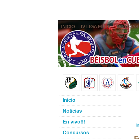
INICIO
IV LIGA ELITE
NOTICIAS
Inicio
Noticias
En vivo!!!
In
Concursos
F