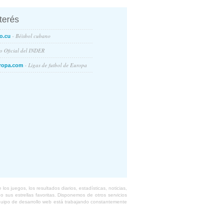
nterés
- Béisbol cubano
o.cu
io Oficial del INDER
- Ligas de futbol de Europa
ropa.com
s juegos, los resultados diarios, estadísticas, noticias,
 sus estrellas favoritas. Disponemos de otros servicios
equipo de desarrollo web está trabajando constantemente