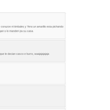
 corazon ni timbales y Yera un amarillo esta pichando
ngan o lo manden pa su casa.
que le decian casco e burro, waajajajajaja