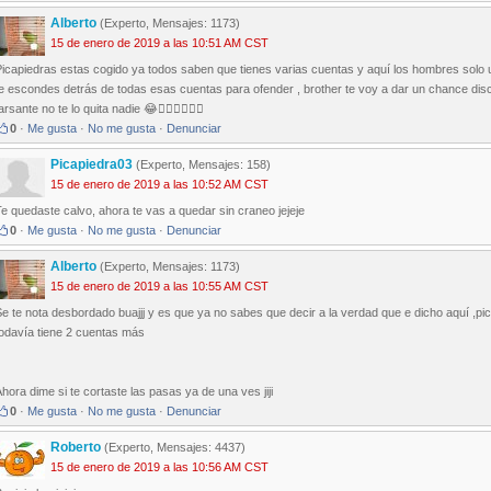
Alberto
(Experto, Mensajes: 1173)
15 de enero de 2019 a las 10:51 AM CST
Picapiedras estas cogido ya todos saben que tienes varias cuentas y aquí los hombres solo 
e escondes detrás de todas esas cuentas para ofender , brother te voy a dar un chance discúlp
arsante no te lo quita nadie 😂🤦‍♂️🤦‍♂️🤦‍♂️
0
·
Me gusta
·
No me gusta
·
Denunciar
Picapiedra03
(Experto, Mensajes: 158)
15 de enero de 2019 a las 10:52 AM CST
e quedaste calvo, ahora te vas a quedar sin craneo jejeje
0
·
Me gusta
·
No me gusta
·
Denunciar
Alberto
(Experto, Mensajes: 1173)
15 de enero de 2019 a las 10:55 AM CST
e te nota desbordado buajjj y es que ya no sabes que decir a la verdad que e dicho aquí ,pic
todavía tiene 2 cuentas más
hora dime si te cortaste las pasas ya de una ves jiji
0
·
Me gusta
·
No me gusta
·
Denunciar
Roberto
(Experto, Mensajes: 4437)
15 de enero de 2019 a las 10:56 AM CST