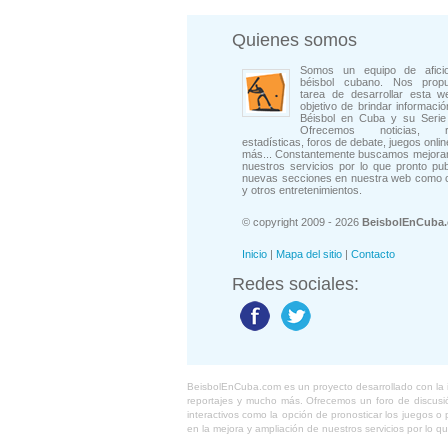
Quienes somos
Somos un equipo de afici
béisbol cubano. Nos prop
tarea de desarrollar esta w
objetivo de brindar informació
Béisbol en Cuba y su Serie 
Ofrecemos noticias, rep
estadísticas, foros de debate, juegos onli
más... Constantemente buscamos mejorar
nuestros servicios por lo que pronto pu
nuevas secciones en nuestra web como 
y otros entretenimientos.
© copyright 2009 - 2026
BeisbolEnCuba
Inicio
|
Mapa del sitio
|
Contacto
Redes sociales:
BeisbolEnCuba.com es un proyecto desarrollado con la ide
reportajes y mucho más. Ofrecemos un foro de discusión
interactivos como la opción de pronosticar los juegos 
en la mejora y ampliación de nuestros servicios por lo q