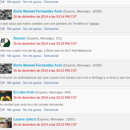
0
·
Me gusta
·
No me gusta
·
Denunciar
Boris Manuel Fernandez Avm
(Experto, Mensajes: 18385)
26 de diciembre de 2014 a las 03:14 PM CST
o que pasa que todos ustedes son una partidas de "invidiosos" jajajaja
0
·
Me gusta
·
No me gusta
·
Denunciar
Geyser
(Experto, Mensajes: 241)
26 de diciembre de 2014 a las 03:18 PM CST
obo me cuadro esa de Alj, jaja, y Boris que es Am? Anti Matanzas
0
·
Me gusta
·
No me gusta
·
Denunciar
Boris Manuel Fernandez Avm
(Experto, Mensajes: 18385)
26 de diciembre de 2014 a las 03:21 PM CST
Si Geyser es antimatanzas por que Lazaro nos bautizo asi a mi a Verdugo y a otros y que no
0
·
Me gusta
·
No me gusta
·
Denunciar
El Lobo Avm
(Experto, Mensajes: 444)
26 de diciembre de 2014 a las 03:22 PM CST
De verdad que esta loco de remate demandar.
0
·
Me gusta
·
No me gusta
·
Denunciar
Lazaro Junco
(Experto, Mensajes: 11801)
26 de diciembre de 2014 a las 03:23 PM CST