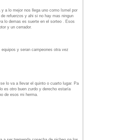
a y a lo mejor nos llega uno como Ismel por
 de refuerzos y ahi si no hay mas ningun
ya lo demas es suerte en el sorteo . Esos
tor y un cerrador.
os equipos y seran campeones otra vez
se lo va a llevar el quinto o cuarto lugar. Pa
llo es otro buen zurdo y derecho estaría
uno de esos mi herma.
a a ser tremenda cosecha de picheo pa los