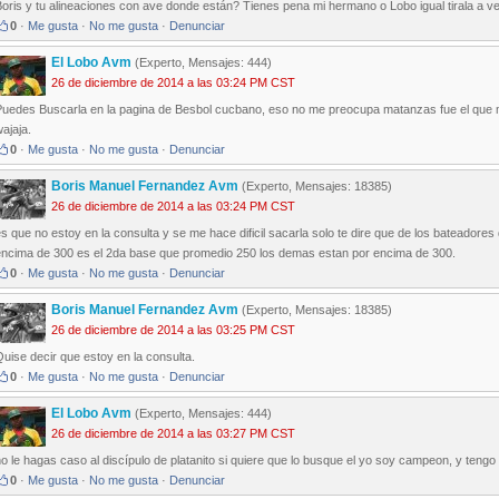
oris y tu alineaciones con ave donde están? Tienes pena mi hermano o Lobo igual tirala a ve
0
·
Me gusta
·
No me gusta
·
Denunciar
El Lobo Avm
(Experto, Mensajes: 444)
26 de diciembre de 2014 a las 03:24 PM CST
Puedes Buscarla en la pagina de Besbol cucbano, eso no me preocupa matanzas fue el que m
ajaja.
0
·
Me gusta
·
No me gusta
·
Denunciar
Boris Manuel Fernandez Avm
(Experto, Mensajes: 18385)
26 de diciembre de 2014 a las 03:24 PM CST
s que no estoy en la consulta y se me hace dificil sacarla solo te dire que de los bateadores
encima de 300 es el 2da base que promedio 250 los demas estan por encima de 300.
0
·
Me gusta
·
No me gusta
·
Denunciar
Boris Manuel Fernandez Avm
(Experto, Mensajes: 18385)
26 de diciembre de 2014 a las 03:25 PM CST
uise decir que estoy en la consulta.
0
·
Me gusta
·
No me gusta
·
Denunciar
El Lobo Avm
(Experto, Mensajes: 444)
26 de diciembre de 2014 a las 03:27 PM CST
o le hagas caso al discípulo de platanito si quiere que lo busque el yo soy campeon, y tengo 
0
·
Me gusta
·
No me gusta
·
Denunciar