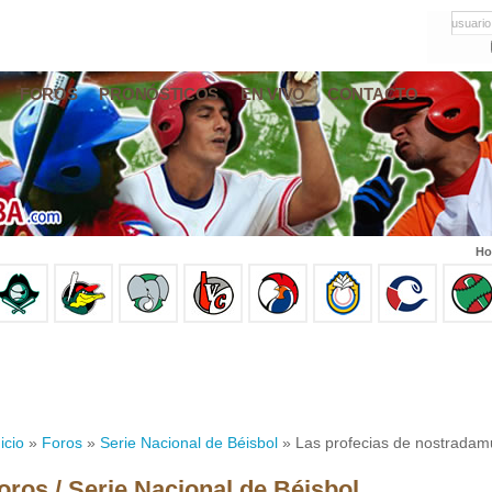
usuario
FOROS
PRONÓSTICOS
EN VIVO
CONTACTO
Ho
icio
»
Foros
»
Serie Nacional de Béisbol
» Las profecias de nostradam
oros / Serie Nacional de Béisbol