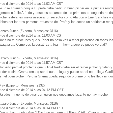
9 de diciembre de 2014 a las 11:02 AM CST
Si Jose Lorenzo porque El profe debe pedir un buen picher en la primera rond
ejemplo o Julio Alfredo y despues seriamos de los primeros en segunda ronda
picher estelar es mejor asegurar un receptor como Alarcon o Eriel Sanches y 
deben ser los tres primeros refuerzos del Profe y los cocos un abridor,un recep
Lazaro Junco (Experto, Mensajes: 3116)
9 de diciembre de 2014 a las 11:03 AM CST
Boris no te preocupes que si Pinar no pasa vas a tener pinarenos en todos l
,waajaajaa. Como ves la cosa? Esta fea mi herma pero se puede verdad?
Lazaro Junco (Experto, Mensajes: 3116)
9 de diciembre de 2014 a las 11:57 AM CST
Norberto pero el problema que Julio Alfredo debe ser el tercer picher q pidan y 
poder pedirlo Grama tenia q ser el cuarto lugar y puede ser si no te llega Carri
Ismel buen picher. Pero si Grama queda segundo o primero no les llega ning
May (Experto, Mensajes: 2132)
9 de diciembre de 2014 a las 04:12 PM CST
Saludos mi gente de pinar con quien nos quedamos lazarito no hay mucho
Lazaro Junco (Experto, Mensajes: 3116)
9 de diciembre de 2014 a las 04:14 PM CST
Que no hay mucho May ? Tas loco mi herma si Pinar Y Villa Clara no pasan v