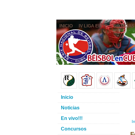
INICIO
IV LIGA ELITE
NOTICIAS
Inicio
Noticias
En vivo!!!
In
Concursos
F