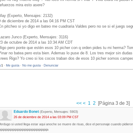
refuerzos mira esto asere?
May (Experto, Mensajes: 2132)
9 de diciembre de 2014 a las 04:16 PM CST
En pitcheo si yo digo en bateo me cuadraria Valdes pero no se si el juegs se
Lazaro Junco (Experto, Mensajes: 3116)
23 de octubre de 2014 a las 10:34 AM CDT
Rigo pero ponte que estén esos 10 picher con q orden pides tu mi herma? Torr
Pinar no batea pero esta bien. Ademas lo puse de 8. Los tres mejor sin dudas
crees Rigo? Yo creo si los cocos traban dos de esos 10 picher somos campeo
1
·
Me gusta
·
No me gusta
·
Denunciar
<<
<
1
2
[Página 3 de 3]
Eduardo Bonet
(Experto, Mensajes: 5903)
26 de diciembre de 2014 a las 03:09 PM CST
erdugo si usted llega estar aqui anoche se muere de risas, dice el personaje cuando pidieron
ajajajajajajajajajajajajajajajajajajajaja