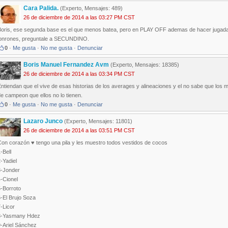
Cara Palida.
(Experto, Mensajes: 489)
26 de diciembre de 2014 a las 03:27 PM CST
Boris, ese segunda base es el que menos batea, pero en PLAY OFF ademas de hacer jugadas 
jonrones, preguntale a SECUNDINO.
0
·
Me gusta
·
No me gusta
·
Denunciar
Boris Manuel Fernandez Avm
(Experto, Mensajes: 18385)
26 de diciembre de 2014 a las 03:34 PM CST
ntiendan que el vive de esas historias de los averages y alineaciones y el no sabe que los 
e campeon que ellos no lo tienen.
0
·
Me gusta
·
No me gusta
·
Denunciar
Lazaro Junco
(Experto, Mensajes: 11801)
26 de diciembre de 2014 a las 03:51 PM CST
Con corazón ♥ tengo una pila y les muestro todos vestidos de cocos
-Bell
-Yadiel
3-Jonder
-Cionel
5-Borroto
-El Brujo Soza
-Licor
8-Yasmany Hdez
9-Ariel Sánchez