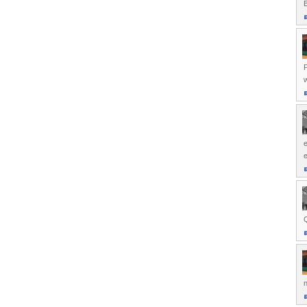
B
w
e
Q
n