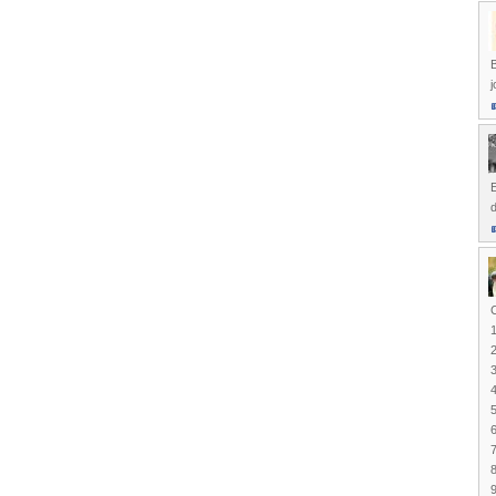
E
d
1
2
4
6
7