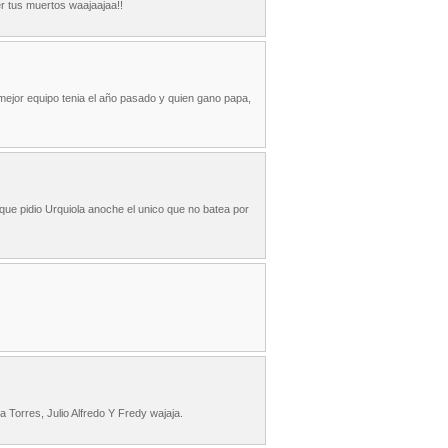
r tus muertos waajaajaa!!
ejor equipo tenia el año pasado y quien gano papa,
 que pidio Urquiola anoche el unico que no batea por
a Torres, Julio Alfredo Y Fredy wajaja.