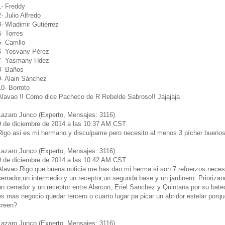
1- Freddy
2- Julio Alfredo
3- Wladimir Gutiérrez
4- Torres
- Carrillo
6- Yosvany Pérez
7- Yasmany Hdez
8- Baños
9- Alain Sánchez
10- Borroto
Alavao !! Como dice Pacheco de R Rebelde Sabroso!! Jajajaja
Lazaro Junco (Experto, Mensajes: 3116)
9 de diciembre de 2014 a las 10:37 AM CST
Rigo asi es mi hermano y disculpame pero necesito al menos 3 pícher buenos 
Lazaro Junco (Experto, Mensajes: 3116)
9 de diciembre de 2014 a las 10:42 AM CST
Alavao Rigo que buena noticia me has dao mi herma si son 7 refuerzos necesi
cerrador,un intermedio y un receptor,un segunda base y un jardinero. Priorizand
un cerrador y un receptor entre Alarcon, Eriel Sanchez y Quintana por su bate
es mas negocio quedar tercero o cuarto lugar pa picar un abridor estelar porque
creen?
Lazaro Junco (Experto, Mensajes: 3116)