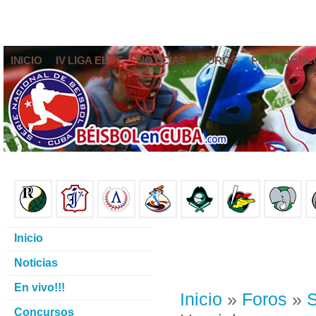
INICIO
IV LIGA ELITE
NOTICIAS
FOROS
PRONÓSTIC
Inicio
Noticias
En vivo!!!
Inicio
»
Foros
»
S
Concursos