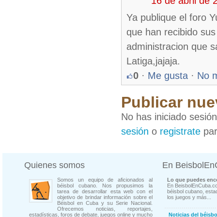
16 de abril de
Ya publique el foro Y
que han recibido sus
administracion que s
Latiga,jajaja.
0
·
Me gusta
·
No 
Publicar nue
No has iniciado sesió
sesión
o
registrate
par
Quienes somos
En BeisbolE
Somos un equipo de aficionados al
Lo que puedes enco
béisbol cubano. Nos propusimos la
En BeisbolEnCuba.co
tarea de desarrollar esta web con el
béisbol cubano, estad
objetivo de brindar información sobre el
los juegos y más...
Béisbol en Cuba y su Serie Nacional.
Ofrecemos noticias, reportajes,
estadísticas, foros de debate, juegos online y mucho
Noticias del béisb