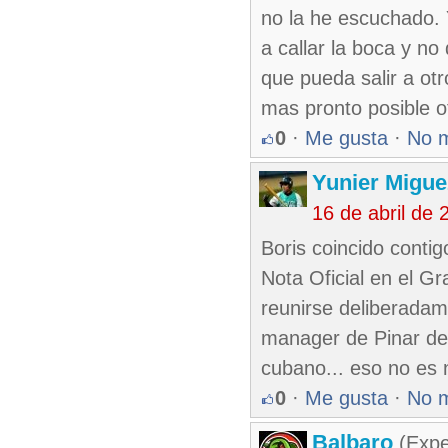
no la he escuchado.
a callar la boca y no
que pueda salir a otr
mas pronto posible o
0
·
Me gusta
·
No 
Yunier Migue
16 de abril de
Boris coincido conti
Nota Oficial en el G
reunirse deliberadam
manager de Pinar del 
cubano... eso no es 
0
·
Me gusta
·
No 
Balbaro
(Expe