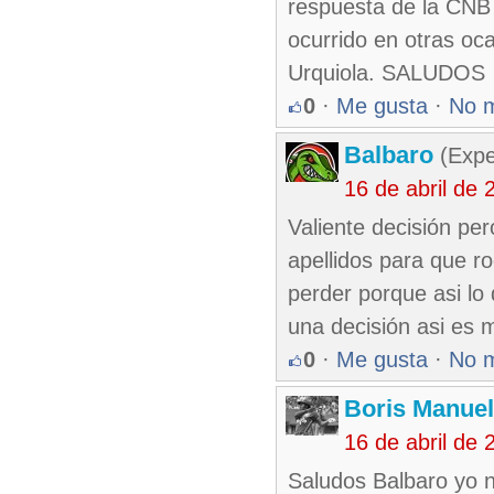
respuesta de la CNB
ocurrido en otras ocas
Urquiola. SALUDOS
0
·
Me gusta
·
No 
Balbaro
(Expe
16 de abril de
Valiente decisión pe
apellidos para que r
perder porque asi lo
una decisión asi es m
0
·
Me gusta
·
No 
Boris Manue
16 de abril de
Saludos Balbaro yo n