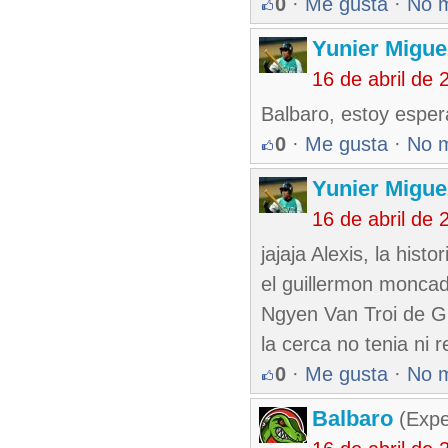
0
·
Me gusta
·
No 
Yunier Migue
16 de abril de
Balbaro, estoy esper
0
·
Me gusta
·
No 
Yunier Migue
16 de abril de
jajaja Alexis, la his
el guillermon moncad
Ngyen Van Troi de Gu
la cerca no tenia ni r
0
·
Me gusta
·
No 
Balbaro
(Expe