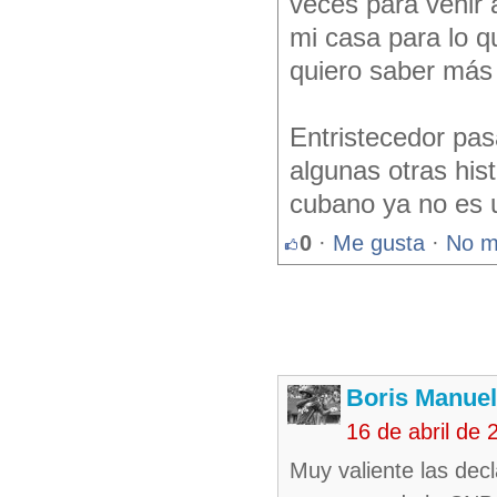
veces para venir 
mi casa para lo q
quiero saber más
Entristecedor pas
algunas otras his
cubano ya no es u
0
·
Me gusta
·
No m
Boris Manue
16 de abril de
Muy valiente las decl