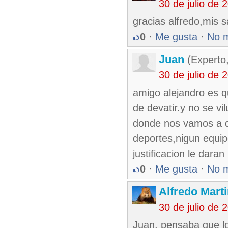
30 de julio de
gracias alfredo,mis 
0
·
Me gusta
·
No 
Juan
(Experto
30 de julio de
amigo alejandro es q
de devatir.y no se v
donde nos vamos a d
deportes,nigun equip
justificacion le daran
0
·
Me gusta
·
No 
Alfredo Marti
30 de julio de
Juan, pensaba que lo