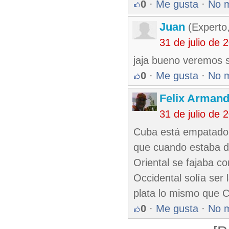
0
·
Me gusta
·
No 
Juan
(Experto
31 de julio de
jaja bueno veremos 
0
·
Me gusta
·
No 
Felix Armand
31 de julio de
Cuba está empatado 
que cuando estaba di
Oriental se fajaba c
Occidental solía ser 
plata lo mismo que 
0
·
Me gusta
·
No 