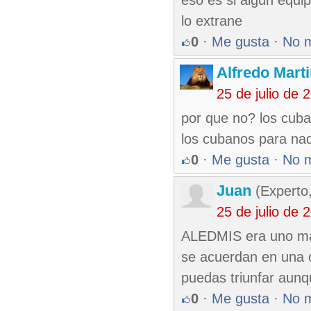
eso es si algun equip
lo extrane
0
·
Me gusta
·
No 
Alfredo Marti
25 de julio de
por que no? los cuba
los cubanos para na
0
·
Me gusta
·
No 
Juan
(Experto
25 de julio de
ALEDMIS era uno mas
se acuerdan en una o
puedas triunfar aunq
0
·
Me gusta
·
No 