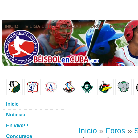
INICIO
IV LIGA ELITE
NOTICIAS
FOROS
PRONÓSTIC
Inicio
Noticias
En vivo!!!
Inicio
»
Foros
»
S
Concursos