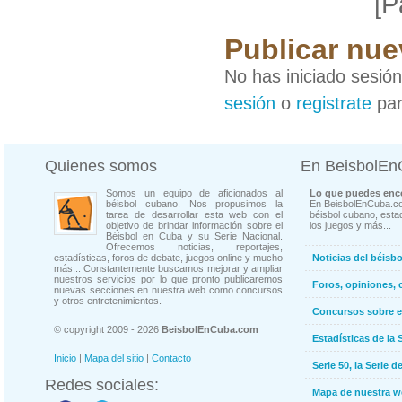
[P
Publicar nue
No has iniciado sesió
sesión
o
registrate
par
Quienes somos
En BeisbolE
Somos un equipo de aficionados al
Lo que puedes enco
béisbol cubano. Nos propusimos la
En BeisbolEnCuba.co
tarea de desarrollar esta web con el
béisbol cubano, estad
objetivo de brindar información sobre el
los juegos y más...
Béisbol en Cuba y su Serie Nacional.
Ofrecemos noticias, reportajes,
estadísticas, foros de debate, juegos online y mucho
Noticias del béisb
más... Constantemente buscamos mejorar y ampliar
nuestros servicios por lo que pronto publicaremos
Foros, opiniones, 
nuevas secciones en nuestra web como concursos
y otros entretenimientos.
Concursos sobre e
© copyright 2009 - 2026
BeisbolEnCuba.com
Estadísticas de la 
Inicio
|
Mapa del sitio
|
Contacto
Serie 50, la Serie d
Redes sociales:
Mapa de nuestra 