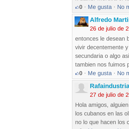
0
·
Me gusta
·
No 
Alfredo Marti
26 de julio de
entonces le desean b
vivir decentemente y
secundaria o algo as
tambien nos fuimos p
0
·
Me gusta
·
No 
Rafaindustri
27 de julio de
Hola amigos, alguien 
los cubanos en las o
no lo que hacen los 