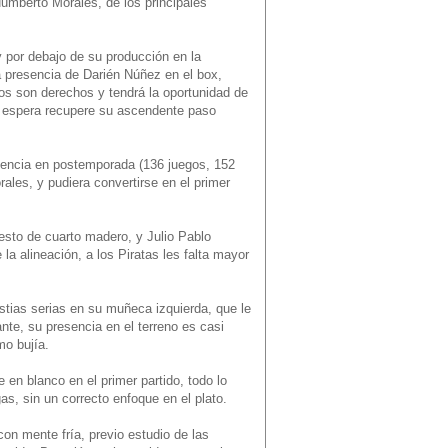
Humberto Morales, de los principales
 por debajo de su producción en la
a presencia de Darién Núñez en el box,
ros son derechos y tendrá la oportunidad de
o espera recupere su ascendente paso
iencia en postemporada (136 juegos, 152
ales, y pudiera convertirse en el primer
esto de cuarto madero, y Julio Pablo
a alineación, a los Piratas les falta mayor
estias serias en su muñeca izquierda, que le
nte, su presencia en el terreno es casi
mo bujía.
 en blanco en el primer partido, todo lo
as, sin un correcto enfoque en el plato.
con mente fría, previo estudio de las