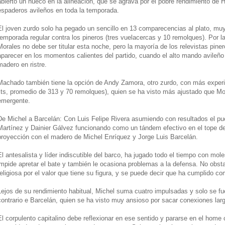
abierto un hueco en la alineación, que se agrava por el pobre rendimiento de 
espaderos avileños en toda la temporada.
El joven zurdo solo ha pegado un sencillo en 13 comparecencias al plato, muy
temporada regular contra los pineros (tres vuelacercas y 10 remolques). Por l
Morales no debe ser titular esta noche, pero la mayoría de los relevistas pine
aparecer en los momentos calientes del partido, cuando el alto mando avileñ
madero en ristre.
Machado también tiene la opción de Andy Zamora, otro zurdo, con más exper
jits, promedio de 313 y 70 remolques), quien se ha visto más ajustado que Mor
emergente.
De Michel a Barcelán: Con Luis Felipe Rivera asumiendo con resultados el pu
Martínez y Dainier Gálvez funcionando como un tándem efectivo en el tope de l
proyección con el madero de Michel Enríquez y Jorge Luis Barcelán.
El antesalista y líder indiscutible del barco, ha jugado todo el tiempo con mol
impide apretar el bate y también le ocasiona problemas a la defensa. No obsta
religiosa por el valor que tiene su figura, y se puede decir que ha cumplido co
Lejos de su rendimiento habitual, Michel suma cuatro impulsadas y solo se fue
contrario e Barcelán, quien se ha visto muy ansioso por sacar conexiones larg
El corpulento capitalino debe reflexionar en ese sentido y pararse en el home 