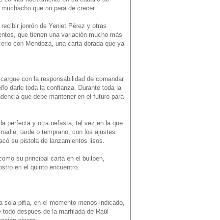
un muchacho que no para de crecer.
 recibir jonrón de Yeniet Pérez y otras
ientos, que tienen una variación mucho más
hacerlo con Mendoza, una carta dorada que ya
cargue con la responsabilidad de comandar
eño darle toda la confianza. Durante toda la
ndencia que debe mantener en el futuro para
da perfecta y otra nefasta, tal vez en la que
 nadie, tarde o temprano, con los ajustes
acó su pistola de lanzamientos lisos.
omo su principal carta en el bullpen,
stro en el quinto encuentro.
na sola pifia, en el momento menos indicado,
re todo después de la marfilada de Raúl