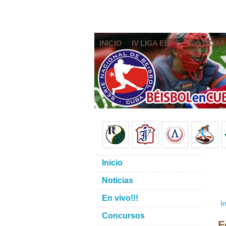
INICIO
IV LIGA ELITE
NOTICIAS
Inicio
Noticias
En vivo!!!
In
Concursos
F