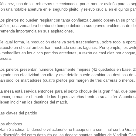
Sánchez, uno de los refuerzos seleccionados por el mentor avileño para la se
con una notable apertura en el segundo pleito, y relevo crucial en el quinto pa
Los pineros no pueden respirar con tanta confianza cuando observan su princip
Núñez, una verdadera bomba de tiempo debido a sus graves problemas de desco
tremenda importancia en sus aspiraciones.
De igual forma, la producción ofensiva será trascendental, sobre todo la oport
aspecto en el cual ambos han mostrado ciertas lagunas. Por ejemplo, los avi
almohadillas en los cinco partidos anteriores, a razón de casi diez por choq
tercera.
Los pineros presentan números ligeramente mejores (42 quedados en base, 2
logrado una efectividad tan alta, y ese detalle puede cambiar los destinos de 
han sido los marcadores (cuatro pleitos por margen de tres carreras o menos,
La mesa está servida entonces para el sexto choque de la gran final, que pued
vencer, o marcar el triunfo de los Tigres avileños frente a su afición. A conti
deben incidir en los destinos del match.
Las claves del partido
Los abridores
Alaín Sánchez: El derecho villaclareño no trabajó en la semifinal contra Gran
la discusión del cetro después de las decepcionantes salidas de Vladimir Garc