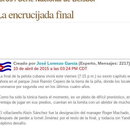
a encrucijada final
Creado por
José Lorenzo Garcia
(Experto, Mensajes: 2217)
10 de abril de 2015 a las 03:24 PM CDT
La final de la pelota cubana vivirá este viernes (7:15 p.m.) su sexto capítulo e
ahora en el parque José Ramón Cepero de la tierra de la piña, donde los local
coronarse por segunda vez en los últimos cuatro años.
Como ha sido la tónica hasta el momento, es un pleito de difícil pronóstico, e
ventaja de jugar en sus predios, cuentan en la lomita con un abridor de much
El villaclareño Alaín Sánchez fue la designación del manager Roger Machado
después de perder a Ismel Jiménez por el resto de la final, y todavía sin Yan
séptimo desafío.