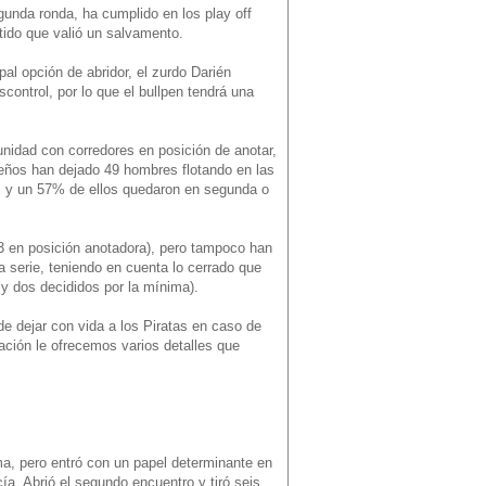
gunda ronda, ha cumplido en los play off
rtido que valió un salvamento.
al opción de abridor, el zurdo Darién
ntrol, por lo que el bullpen tendrá una
unidad con corredores en posición de anotar,
leños han dejado 49 hombres flotando en las
ue, y un 57% de ellos quedaron en segunda o
3 en posición anotadora), pero tampoco han
la serie, teniendo en cuenta lo cerrado que
 y dos decididos por la mínima).
e dejar con vida a los Piratas en caso de
nuación le ofrecemos varios detalles que
ma, pero entró con un papel determinante en
ía. Abrió el segundo encuentro y tiró seis