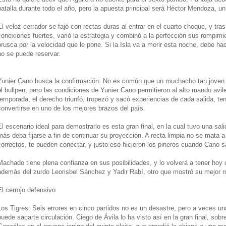
batalla durante todo el año, pero la apuesta principal será Héctor Mendoza, 
El veloz cerrador se fajó con rectas duras al entrar en el cuarto choque, y tras
conexiones fuertes, varió la estrategia y combinó a la perfección sus rompim
brusca por la velocidad que le pone. Si la Isla va a morir esta noche, debe 
no se puede reservar.
Yunier Cano busca la confirmación: No es común que un muchacho tan joven 
el bullpen, pero las condiciones de Yunier Cano permitieron al alto mando avil
temporada, el derecho triunfó, tropezó y sacó experiencias de cada salida, te
convertirse en uno de los mejores brazos del país.
El escenario ideal para demostrarlo es esta gran final, en la cual tuvo una sali
más deba fijarse a fin de continuar su proyección. A recta limpia no se mata a
correctos, te pueden conectar, y justo eso hicieron los pineros cuando Cano s
Machado tiene plena confianza en sus posibilidades, y lo volverá a tener hoy c
además del zurdo Leorisbel Sánchez y Yadir Rabí, otro que mostró su mejor ro
El cerrojo defensivo
Los Tigres: Seis errores en cinco partidos no es un desastre, pero a veces u
puede sacarte circulación. Ciego de Ávila lo ha visto así en la gran final, sob