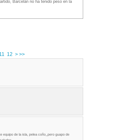
rtido, Barcelán no ha tenido peso en la
11
12
>
>>
e equipo de la isla, pelea coño,,pero guapo de