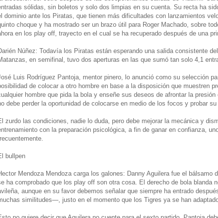
entradas sólidas, sin boletos y solo dos limpias en su cuenta. Su recta ha sido
el dominio ante los Piratas, que tienen más dificultades con lanzamientos vel
quinto choque y ha mostrado ser un brazo útil para Roger Machado, sobre todo
ahora en los play off, trayecto en el cual se ha recuperado después de una pr
Darién Núñez: Todavía los Piratas están esperando una salida consistente del
Matanzas, en semifinal, tuvo dos aperturas en las que sumó tan solo 4,1 entr
José Luis Rodríguez Pantoja, mentor pinero, lo anunció como su selección para
posibilidad de colocar a otro hombre en base a la disposición que muestren pr
cualquier hombre que pida la bola y enseñe sus deseos de afrontar la presió
no debe perder la oportunidad de colocarse en medio de los focos y probar su 
El zurdo las condiciones, nadie lo duda, pero debe mejorar la mecánica y dis
entrenamiento con la preparación psicológica, a fin de ganar en confianza, u
frecuentemente.
El bullpen
Hector Mendoza Mendoza carga los galones: Danny Aguilera fue el bálsamo del
se ha comprobado que los play off son otra cosa. El derecho de bola blanda no 
avileña, aunque en su favor debemos señalar que siempre ha entrado despu
muchas similitudes—, justo en el momento que los Tigres ya se han adaptado
Esto no quiere decir que Aguilera no cuente para el sexto partido, Pantoja de