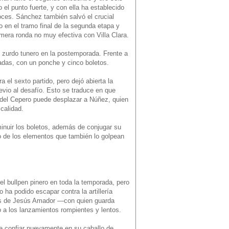
 el punto fuerte, y con ella ha establecido
oces. Sánchez también salvó el crucial
 en el tramo final de la segunda etapa y
imera ronda no muy efectiva con Villa Clara.
 zurdo tunero en la postemporada. Frente a
adas, con un ponche y cinco boletos.
 el sexto partido, pero dejó abierta la
evio al desafío. Esto se traduce en que
n del Cepero puede desplazar a Núñez, quien
calidad.
minuir los boletos, además de conjugar su
no de los elementos que también lo golpean
 bullpen pinero en toda la temporada, pero
ha podido escapar contra la artillería
és de Jesús Amador —con quien guarda
 a los lanzamientos rompientes y lentos.
be confiar nuevamente en su caballo de