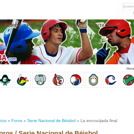
usuario
FOROS
PRONÓSTICOS
EN VIVO
CONTACTO
Hora
icio
»
Foros
»
Serie Nacional de Béisbol
» La encrucijada final
oros / Serie Nacional de Béisbol