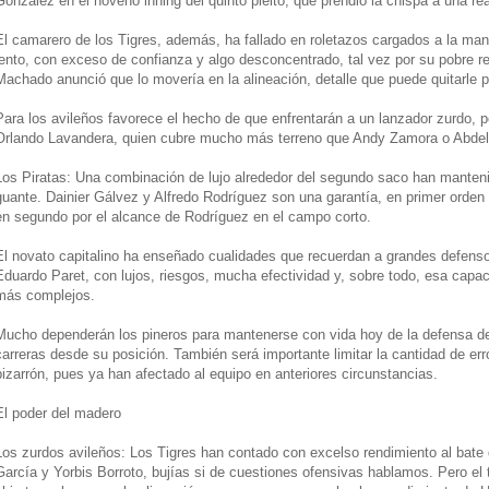
González en el noveno inning del quinto pleito, que prendió la chispa a una re
El camarero de los Tigres, además, ha fallado en roletazos cargados a la man
lento, con exceso de confianza y algo desconcentrado, tal vez por su pobre ren
Machado anunció que lo movería en la alineación, detalle que puede quitarle p
Para los avileños favorece el hecho de que enfrentarán a un lanzador zurdo, por
Orlando Lavandera, quien cubre mucho más terreno que Andy Zamora o Abdel 
Los Piratas: Una combinación de lujo alrededor del segundo saco han manteni
guante. Dainier Gálvez y Alfredo Rodríguez son una garantía, en primer orden p
en segundo por el alcance de Rodríguez en el campo corto.
El novato capitalino ha enseñado cualidades que recuerdan a grandes defen
Eduardo Paret, con lujos, riesgos, mucha efectividad y, sobre todo, esa capac
más complejos.
Mucho dependerán los pineros para mantenerse con vida hoy de la defensa d
carreras desde su posición. También será importante limitar la cantidad de er
pizarrón, pues ya han afectado al equipo en anteriores circunstancias.
El poder del madero
Los zurdos avileños: Los Tigres han contado con excelso rendimiento al bate d
García y Yorbis Borroto, bujías si de cuestiones ofensivas hablamos. Pero e