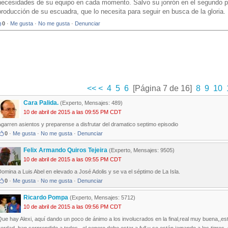
necesidades de su equipo en cada momento. Salvo su jonrón en el segundo pa
producción de su escuadra, que lo necesita para seguir en busca de la gloria.
0
·
Me gusta
·
No me gusta
·
Denunciar
<<
<
4
5
6
[Página 7 de 16]
8
9
10
Cara Palida.
(Experto, Mensajes: 489)
10 de abril de 2015 a las 09:55 PM CDT
garren asientos y preparense a disfrutar del dramatico septimo episodio
0
·
Me gusta
·
No me gusta
·
Denunciar
Felix Armando Quiros Tejeira
(Experto, Mensajes: 9505)
10 de abril de 2015 a las 09:55 PM CDT
omina a Luis Abel en elevado a José Adolis y se va el séptimo de La Isla.
0
·
Me gusta
·
No me gusta
·
Denunciar
Ricardo Pompa
(Experto, Mensajes: 5712)
10 de abril de 2015 a las 09:56 PM CDT
ue hay Alexi, aquí dando un poco de ánimo a los involucrados en la final,real muy buena,,est