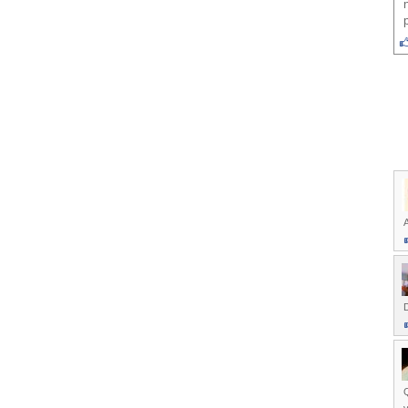
A
D
Q