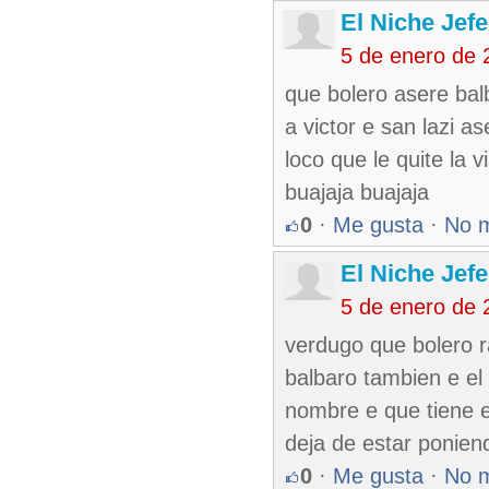
El Niche Jef
5 de enero de 
que bolero asere balb
a victor e san lazi a
loco que le quite la
buajaja buajaja
0
·
Me gusta
·
No 
El Niche Jef
5 de enero de 
verdugo que bolero 
balbaro tambien e el
nombre e que tiene e
deja de estar ponien
0
·
Me gusta
·
No 