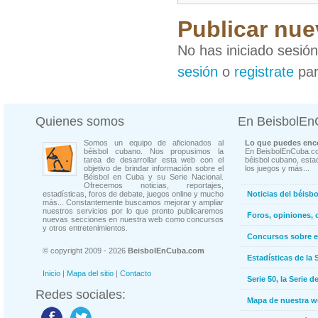
Publicar nue
No has iniciado sesió
sesión
o
registrate
par
Quienes somos
En BeisbolE
Somos un equipo de aficionados al
Lo que puedes enco
béisbol cubano. Nos propusimos la
En BeisbolEnCuba.co
tarea de desarrollar esta web con el
béisbol cubano, estad
objetivo de brindar información sobre el
los juegos y más...
Béisbol en Cuba y su Serie Nacional.
Ofrecemos noticias, reportajes,
estadísticas, foros de debate, juegos online y mucho
Noticias del béisb
más... Constantemente buscamos mejorar y ampliar
nuestros servicios por lo que pronto publicaremos
Foros, opiniones, 
nuevas secciones en nuestra web como concursos
y otros entretenimientos.
Concursos sobre e
© copyright 2009 - 2026
BeisbolEnCuba.com
Estadísticas de la 
Inicio
|
Mapa del sitio
|
Contacto
Serie 50, la Serie d
Redes sociales:
Mapa de nuestra 