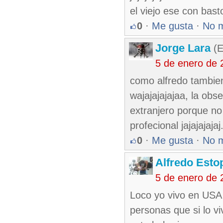
el viejo ese con bast
0
·
Me gusta
·
No 
Jorge Lara
(E
5 de enero de 
como alfredo tambien
wajajajajajaa, la obs
extranjero porque no 
profecional jajajajajaj
0
·
Me gusta
·
No 
Alfredo Esto
5 de enero de 
Loco yo vivo en USA 
personas que si lo 