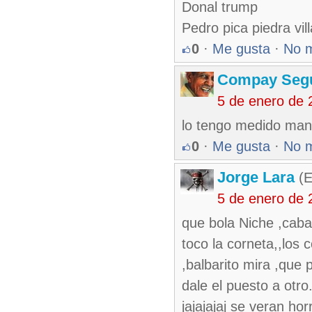
Donal trump
Pedro pica piedra vil
0
·
Me gusta
·
No 
Compay Seg
5 de enero de 
lo tengo medido manit
0
·
Me gusta
·
No 
Jorge Lara
(E
5 de enero de 
que bola Niche ,caba
toco la corneta,,los
,balbarito mira ,que 
dale el puesto a otr
jajajajaj se veran h