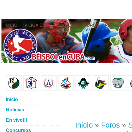
INICIO
IV LIGA ELITE
NOTICIAS
FOROS
PRONÓSTIC
Inicio
Noticias
En vivo!!!
Inicio
»
Foros
»
S
Concursos