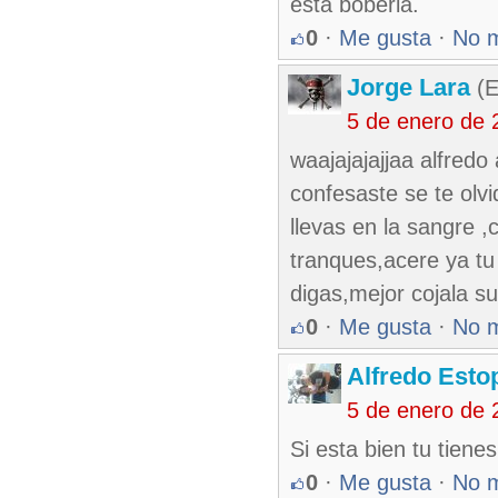
esta boberia.
0
·
Me gusta
·
No 
Jorge Lara
(E
5 de enero de 
waajajajajjaa alfred
confesaste se te olvi
llevas en la sangre ,
tranques,acere ya tu
digas,mejor cojala su
0
·
Me gusta
·
No 
Alfredo Esto
5 de enero de 
Si esta bien tu tiene
0
·
Me gusta
·
No 