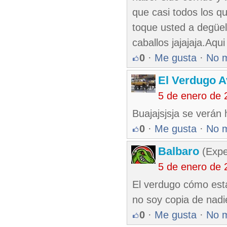
que casi todos los qu
toque usted a degüe
caballos jajajaja.Aqui
0
·
Me gusta
·
No 
El Verdugo 
5 de enero de 
Buajajsjsja se verán 
0
·
Me gusta
·
No 
Balbaro
(Expe
5 de enero de 
El verdugo cómo está
no soy copia de nadi
0
·
Me gusta
·
No 