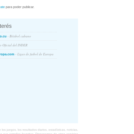
rate
para poder publicar.
nterés
- Béisbol cubano
o.cu
io Oficial del INDER
- Ligas de futbol de Europa
ropa.com
s juegos, los resultados diarios, estadísticas, noticias,
 sus estrellas favoritas. Disponemos de otros servicios