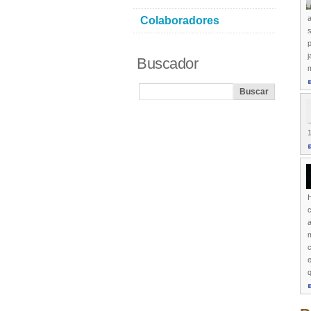
a
Colaboradores
p
j
Buscador
H
c
a
m
c
e
q