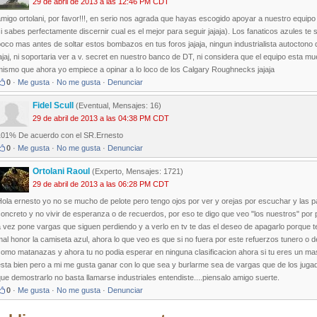
29 de abril de 2013 a las 12:46 PM CDT
migo ortolani, por favor!!!, en serio nos agrada que hayas escogido apoyar a nuestro equip
si sabes perfectamente discernir cual es el mejor para seguir jajaja). Los fanaticos azul
oco mas antes de soltar estos bombazos en tus foros jajaja, ningun industrialista autoctono q
ajaj, ni soportaria ver a v. secret en nuestro banco de DT, ni considera que el equipo esta m
mismo que ahora yo empiece a opinar a lo loco de los Calgary Roughnecks jajaja
0
·
Me gusta
·
No me gusta
·
Denunciar
Fidel Scull
(Eventual, Mensajes: 16)
29 de abril de 2013 a las 04:38 PM CDT
101% De acuerdo con el SR.Ernesto
0
·
Me gusta
·
No me gusta
·
Denunciar
Ortolani Raoul
(Experto, Mensajes: 1721)
29 de abril de 2013 a las 06:28 PM CDT
ola ernesto yo no se mucho de pelote pero tengo ojos por ver y orejas por escuchar y las pal
oncreto y no vivir de esperanza o de recuerdos, por eso te digo que veo "los nuestros" por
 vez pone vargas que siguen perdiendo y a verlo en tv te das el deseo de apagarlo porque 
al honor la camiseta azul, ahora lo que veo es que si no fuera por este refuerzos tunero o
omo matanazas y ahora tu no podia esperar en ninguna clasificacion ahora si tu eres un mas
sta bien pero a mi me gusta ganar con lo que sea y burlarme sea de vargas que de los juga
ue demostrarlo no basta llamarse industriales entendiste....piensalo amigo suerte.
0
·
Me gusta
·
No me gusta
·
Denunciar