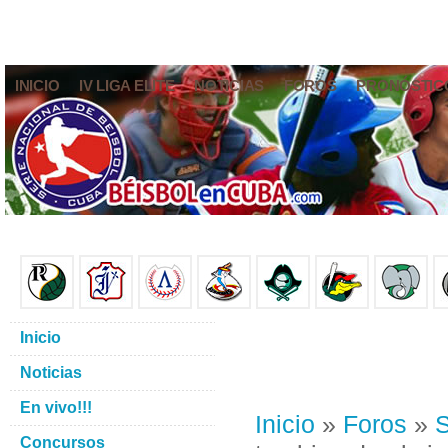
INICIO
IV LIGA ELITE
NOTICIAS
FOROS
PRONÓSTIC
Inicio
Noticias
En vivo!!!
Inicio
»
Foros
»
S
Concursos