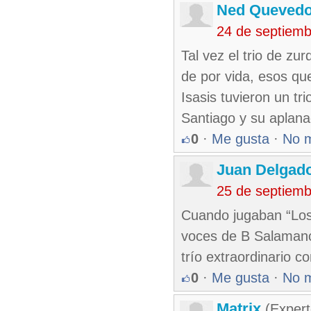
Ned Queved
24 de septiem
Tal vez el trio de zu
de por vida, esos qu
Isasis tuvieron un t
Santiago y su aplan
0
·
Me gusta
·
No 
Juan Delgad
25 de septiem
Cuando jugaban “Los 
voces de B Salamanca
trío extraordinario 
0
·
Me gusta
·
No 
Matrix
(Expert