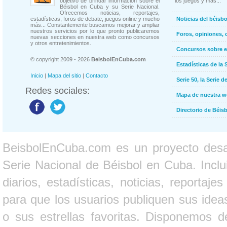
objetivo de brindar información sobre el
los juegos y más...
Béisbol en Cuba y su Serie Nacional.
Ofrecemos noticias, reportajes,
estadísticas, foros de debate, juegos online y mucho
Noticias del béisb
más... Constantemente buscamos mejorar y ampliar
nuestros servicios por lo que pronto publicaremos
Foros, opiniones, 
nuevas secciones en nuestra web como concursos
y otros entretenimientos.
Concursos sobre e
© copyright 2009 - 2026
BeisbolEnCuba.com
Estadísticas de la 
Inicio
|
Mapa del sitio
|
Contacto
Serie 50, la Serie d
Redes sociales:
Mapa de nuestra 
Directorio de Béi
BeisbolEnCuba.com es un proyecto desarr
Serie Nacional de Béisbol en Cuba. Inclui
diarios, estadísticas, noticias, report
para que los usuarios publiquen sus ideas
o sus estrellas favoritas. Disponemos d