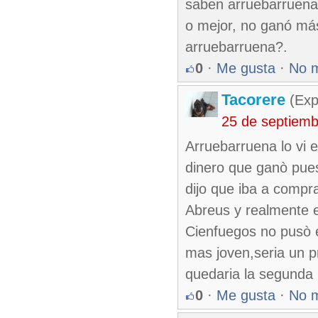
saben arruebarruena
o mejor, no ganó má
arruebarruena?.
0
·
Me gusta
·
No 
Tacorere
(Exp
25 de septiem
Arruebarruena lo vi e
dinero que ganò pue
dijo que iba a compr
Abreus y realmente es
Cienfuegos no pusò e
mas joven,seria un p
quedaria la segunda 
0
·
Me gusta
·
No 