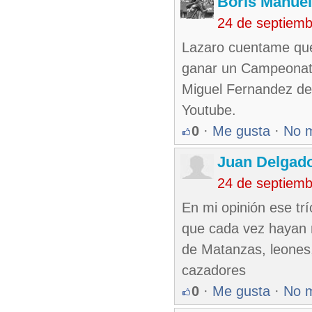
Boris Manue
24 de septiem
Lazaro cuentame que
ganar un Campeonato
Miguel Fernandez de 
Youtube.
0
·
Me gusta
·
No 
Juan Delgad
24 de septiem
En mi opinión ese tr
que cada vez hayan 
de Matanzas, leones, 
cazadores
0
·
Me gusta
·
No 