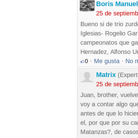
Boris Manue
25 de septiem
Bueno si de trio zur
Iglesias- Rogelio Ga
campeonatos que ga
Hernadez, Alfonso Ur
0
·
Me gusta
·
No 
Matrix
(Expert
25 de septiemb
Juan, brother, vuelv
voy a contar algo q
antes de que lo hici
el, por que por su ca
Matanzas?, de casos