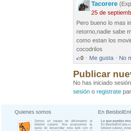
Tacorere
(Exp
25 de septiem
Pero bueno lo mas i
retorno,nadie sabe m
como estan los movim
cocodrilos
0
·
Me gusta
·
No 
Publicar nue
No has iniciado sesió
sesión
o
registrate
par
Quienes somos
En BeisbolE
Somos un equipo de aficionados al
Lo que puedes enco
béisbol cubano. Nos propusimos la
En BeisbolEnCuba.co
tarea de desarrollar esta web con el
béisbol cubano, estad