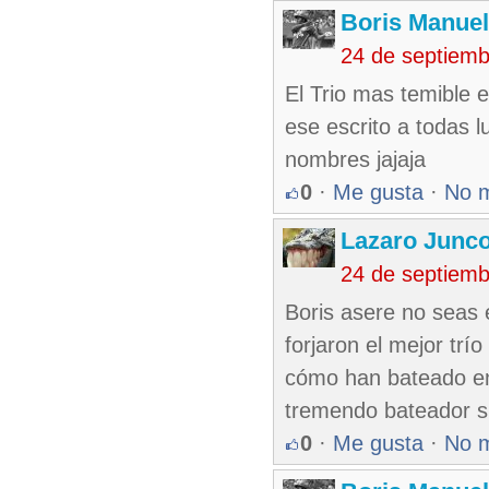
Boris Manue
24 de septiem
El Trio mas temible 
ese escrito a todas 
nombres jajaja
0
·
Me gusta
·
No 
Lazaro Junc
24 de septiem
Boris asere no seas 
forjaron el mejor trí
cómo han bateado en
tremendo bateador su
0
·
Me gusta
·
No 