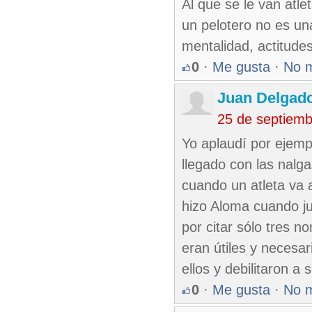
Al que se le van atl
un pelotero no es un
mentalidad, actitude
0
·
Me gusta
·
No 
Juan Delgad
25 de septiem
Yo aplaudí por ejem
llegado con las nalg
cuando un atleta va a
hizo Aloma cuando j
por citar sólo tres 
eran útiles y necesar
ellos y debilitaron a
0
·
Me gusta
·
No 