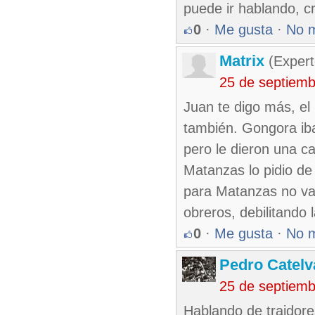
puede ir hablando, cri
0
·
Me gusta
·
No 
Matrix
(Expert
25 de septiemb
Juan te digo más, el
también. Gongora iba
pero le dieron una c
Matanzas lo pidio de
para Matanzas no van
obreros, debilitando 
0
·
Me gusta
·
No 
Pedro Catelv
25 de septiem
Hablando de traidore