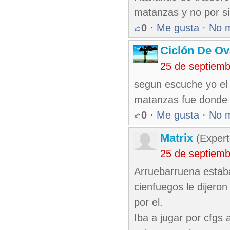
matanzas y no por si
0
·
Me gusta
·
No 
Ciclón De O
25 de septiem
segun escuche yo el i
matanzas fue donde le
0
·
Me gusta
·
No 
Matrix
(Expert
25 de septiem
Arruebarruena estaba
cienfuegos le dijero
por el.
Iba a jugar por cfgs