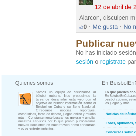
12 de abril de
Alarcon, disculpen mi
0
·
Me gusta
·
No 
Publicar nue
No has iniciado sesió
sesión
o
registrate
par
Quienes somos
En BeisbolE
Somos un equipo de aficionados al
Lo que puedes enco
béisbol cubano. Nos propusimos la
En BeisbolEnCuba.co
tarea de desarrollar esta web con el
béisbol cubano, estad
objetivo de brindar información sobre el
los juegos y más...
Béisbol en Cuba y su Serie Nacional.
Ofrecemos noticias, reportajes,
estadísticas, foros de debate, juegos online y mucho
Noticias del béisb
más... Constantemente buscamos mejorar y ampliar
nuestros servicios por lo que pronto publicaremos
Foros, opiniones, 
nuevas secciones en nuestra web como concursos
y otros entretenimientos.
Concursos sobre e