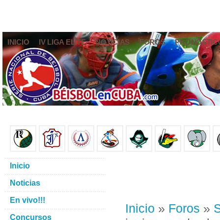
INICIO
IV LIGA ELITE
NOTICIAS
FOROS
PRONÓSTIC
Inicio
Noticias
En vivo!!!
Inicio
»
Foros
»
S
Concursos