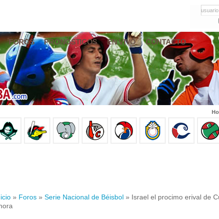
usuario
FOROS
PRONÓSTICOS
EN VIVO
CONTACTO
Ho
icio
»
Foros
»
Serie Nacional de Béisbol
» Israel el procimo erival de C
hora