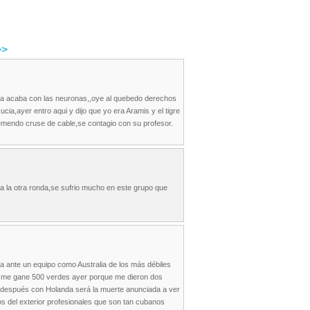
>
soya acaba con las neuronas,,oye al quebedo derechos
ucia,ayer entro aqui y dijo que yo era Aramis y el tigre
tremendo cruse de cable,se contagio con su profesor.
a la otra ronda,se sufrio mucho en este grupo que
a ante un equipo como Australia de los más débiles
ay me gane 500 verdes ayer porque me dieron dos
 y después con Holanda será la muerte anunciada a ver
s del exterior profesionales que son tan cubanos