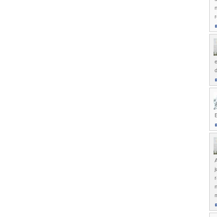
n
r
e
E
A
j
r
n
m