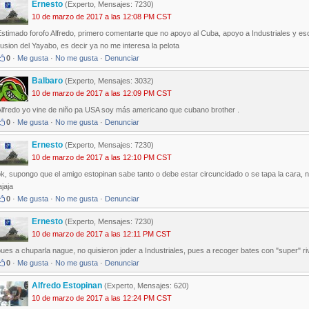
Ernesto
(Experto, Mensajes: 7230)
10 de marzo de 2017 a las 12:08 PM CST
stimado forofo Alfredo, primero comentarte que no apoyo al Cuba, apoyo a Industriales y es
lusion del Yayabo, es decir ya no me interesa la pelota
0
·
Me gusta
·
No me gusta
·
Denunciar
Balbaro
(Experto, Mensajes: 3032)
10 de marzo de 2017 a las 12:09 PM CST
Alfredo yo vine de niño pa USA soy más americano que cubano brother .
0
·
Me gusta
·
No me gusta
·
Denunciar
Ernesto
(Experto, Mensajes: 7230)
10 de marzo de 2017 a las 12:10 PM CST
k, supongo que el amigo estopinan sabe tanto o debe estar circuncidado o se tapa la cara, no
ajaja
0
·
Me gusta
·
No me gusta
·
Denunciar
Ernesto
(Experto, Mensajes: 7230)
10 de marzo de 2017 a las 12:11 PM CST
ues a chuparla nague, no quisieron joder a Industriales, pues a recoger bates con "super" riv
0
·
Me gusta
·
No me gusta
·
Denunciar
Alfredo Estopinan
(Experto, Mensajes: 620)
10 de marzo de 2017 a las 12:24 PM CST