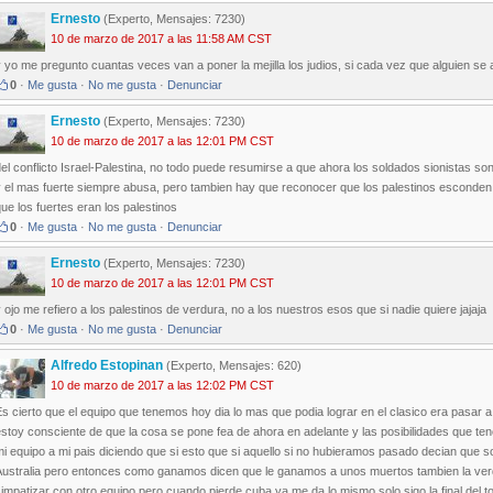
Ernesto
(Experto, Mensajes: 7230)
10 de marzo de 2017 a las 11:58 AM CST
 yo me pregunto cuantas veces van a poner la mejilla los judios, si cada vez que alguien se ab
0
·
Me gusta
·
No me gusta
·
Denunciar
Ernesto
(Experto, Mensajes: 7230)
10 de marzo de 2017 a las 12:01 PM CST
el conflicto Israel-Palestina, no todo puede resumirse a que ahora los soldados sionistas s
y el mas fuerte siempre abusa, pero tambien hay que reconocer que los palestinos esconde
ue los fuertes eran los palestinos
0
·
Me gusta
·
No me gusta
·
Denunciar
Ernesto
(Experto, Mensajes: 7230)
10 de marzo de 2017 a las 12:01 PM CST
 ojo me refiero a los palestinos de verdura, no a los nuestros esos que si nadie quiere jajaja
0
·
Me gusta
·
No me gusta
·
Denunciar
Alfredo Estopinan
(Experto, Mensajes: 620)
10 de marzo de 2017 a las 12:02 PM CST
s cierto que el equipo que tenemos hoy dia lo mas que podia lograr en el clasico era pasar a
estoy consciente de que la cosa se pone fea de ahora en adelante y las posibilidades que t
mi equipo a mi pais diciendo que si esto que si aquello si no hubieramos pasado decian qu
Australia pero entonces como ganamos dicen que le ganamos a unos muertos tambien la verd
impatizar con otro equipo pero cuando pierde cuba ya me da lo mismo solo sigo la final del t