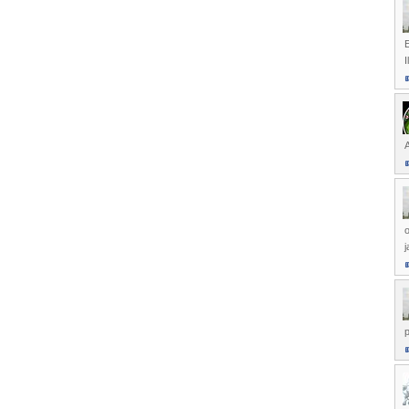
E
I
o
j
p