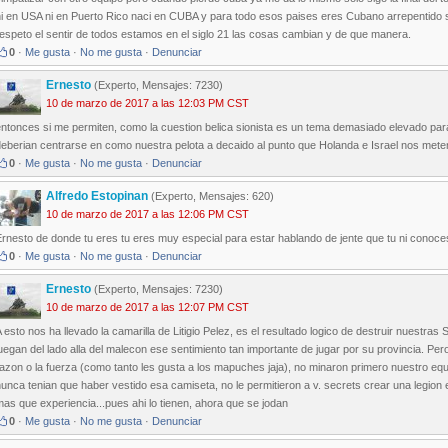
i en USA ni en Puerto Rico naci en CUBA y para todo esos paises eres Cubano arrepentido si
espeto el sentir de todos estamos en el siglo 21 las cosas cambian y de que manera.
0
·
Me gusta
·
No me gusta
·
Denunciar
Ernesto
(Experto, Mensajes: 7230)
10 de marzo de 2017 a las 12:03 PM CST
ntonces si me permiten, como la cuestion belica sionista es un tema demasiado elevado para
deberian centrarse en como nuestra pelota a decaido al punto que Holanda e Israel nos met
0
·
Me gusta
·
No me gusta
·
Denunciar
Alfredo Estopinan
(Experto, Mensajes: 620)
10 de marzo de 2017 a las 12:06 PM CST
rnesto de donde tu eres tu eres muy especial para estar hablando de jente que tu ni conoce
0
·
Me gusta
·
No me gusta
·
Denunciar
Ernesto
(Experto, Mensajes: 7230)
10 de marzo de 2017 a las 12:07 PM CST
 esto nos ha llevado la camarilla de Litigio Pelez, es el resultado logico de destruir nuestra
uegan del lado alla del malecon ese sentimiento tan importante de jugar por su provincia. Per
azon o la fuerza (como tanto les gusta a los mapuches jaja), no minaron primero nuestro eq
unca tenian que haber vestido esa camiseta, no le permitieron a v. secrets crear una legion
as que experiencia...pues ahi lo tienen, ahora que se jodan
0
·
Me gusta
·
No me gusta
·
Denunciar