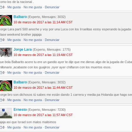
omo los de la nacional .
0
·
Me gusta
·
No me gusta
·
Denunciar
Balbaro
(Experto, Mensajes: 3032)
10 de marzo de 2017 a las 11:14 AM CST
orge Lara partí 500 anoche y voy por una Luca con los Irraelitas estoy esperando la jugada q
lase weekend brother jajajaja
0
·
Me gusta
·
No me gusta
·
Denunciar
Jorge Lara
(Experto, Mensajes: 1775)
10 de marzo de 2017 a las 11:19 AM CST
ue bola Balbarito acere tu ere un gandio ayer te dije que me dieras algo de la jugada de Cuba
illonario ,acabaste con los guajiros ,oyer ayer chiflaron con los muertos esos.
0
·
Me gusta
·
No me gusta
·
Denunciar
Balbaro
(Experto, Mensajes: 3032)
10 de marzo de 2017 a las 11:44 AM CST
Jorge bro son dichosos tú sabes me están dando 1 carrera y media pa Holanda que hago se
0
·
Me gusta
·
No me gusta
·
Denunciar
Ernesto
(Experto, Mensajes: 7230)
10 de marzo de 2017 a las 11:57 AM CST
ajaja asi que Israel son malos malisimos
0
·
Me gusta
·
No me gusta
·
Denunciar