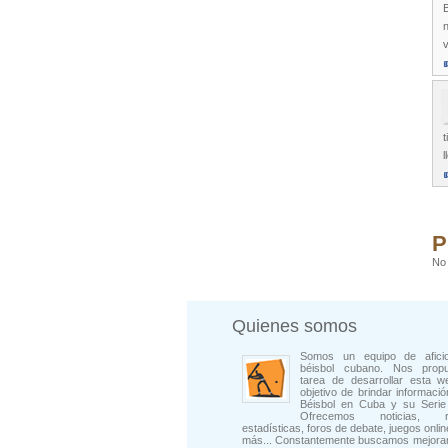
v
t
l
P
No 
Quienes somos
Somos un equipo de afici
béisbol cubano. Nos prop
tarea de desarrollar esta w
objetivo de brindar informació
Béisbol en Cuba y su Serie 
Ofrecemos noticias, rep
estadísticas, foros de debate, juegos onli
más... Constantemente buscamos mejorar