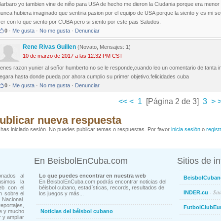
Barbaro yo tambien vine de niño para USA de hecho me dieron la Ciudania porque era menor
nunca hubiera imaginado que sentiria pasion por el equipo de USA porque la siento y es mi
er con lo que siento por CUBA pero si siento por este pais Saludos.
0
·
Me gusta
·
No me gusta
·
Denunciar
Rene Rivas Guillen
(Novato, Mensajes: 1)
10 de marzo de 2017 a las 12:32 PM CST
ienes razon yunier al señor humberto no se le responde,cuando leo un comentario de tanta i
legara hasta donde pueda por ahora cumplio su primer objetivo.felicidades cuba
0
·
Me gusta
·
No me gusta
·
Denunciar
<<
<
1
[Página 2 de 3]
3
>
>
ublicar nueva respuesta
has iniciado sesión. No puedes publicar temas o respuestas. Por favor
inicia sesión
o
regist
En BeisbolEnCuba.com
Sitios de i
onados al
Lo que puedes encontrar en nuestra web
BeisbolCuban
usimos la
En BeisbolEnCuba.com podrás encontrar noticias del
eb con el
béisbol cubano, estadísticas, records, resultados de
- Sit
INDER.cu
n sobre el
los juegos y más...
Nacional.
ortajes,
FutbolClubEu
ne y mucho
Noticias del béisbol cubano
 y ampliar