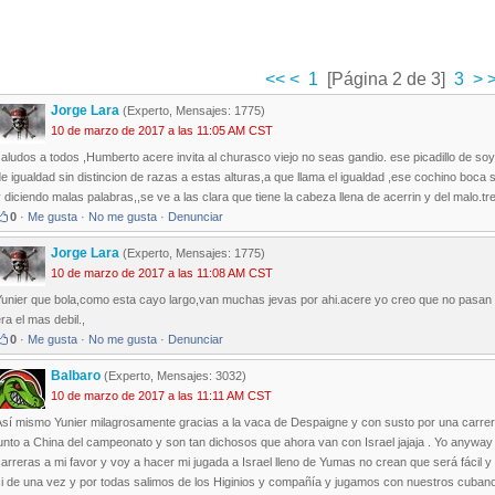
<<
<
1
[Página 2 de 3]
3
>
>
Jorge Lara
(Experto, Mensajes: 1775)
10 de marzo de 2017 a las 11:05 AM CST
aludos a todos ,Humberto acere invita al churasco viejo no seas gandio. ese picadillo de 
e igualdad sin distincion de razas a estas alturas,a que llama el igualdad ,ese cochino boca s
 diciendo malas palabras,,se ve a las clara que tiene la cabeza llena de acerrin y del malo.
0
·
Me gusta
·
No me gusta
·
Denunciar
Jorge Lara
(Experto, Mensajes: 1775)
10 de marzo de 2017 a las 11:08 AM CST
Yunier que bola,como esta cayo largo,van muchas jevas por ahi.acere yo creo que no pasan 
ra el mas debil.,
0
·
Me gusta
·
No me gusta
·
Denunciar
Balbaro
(Experto, Mensajes: 3032)
10 de marzo de 2017 a las 11:11 AM CST
Así mismo Yunier milagrosamente gracias a la vaca de Despaigne y con susto por una carrer
junto a China del campeonato y son tan dichosos que ahora van con Israel jajaja . Yo anyw
arreras a mi favor y voy a hacer mi jugada a Israel lleno de Yumas no crean que será fácil
si de una vez y por todas salimos de los Higinios y compañía y jugamos con nuestros cubano