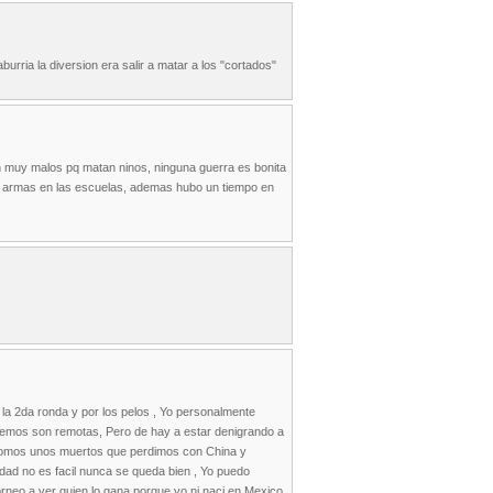
urria la diversion era salir a matar a los "cortados"
on muy malos pq matan ninos, ninguna guerra es bonita
n armas en las escuelas, ademas hubo un tiempo en
 la 2da ronda y por los pelos , Yo personalmente
enemos son remotas, Pero de hay a estar denigrando a
e somos unos muertos que perdimos con China y
ad no es facil nunca se queda bien , Yo puedo
orneo a ver quien lo gana porque yo ni naci en Mexico