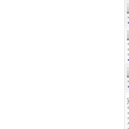
y
d
q
y
E
s