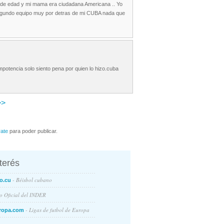
 de edad y mi mama era ciudadana Americana .. Yo
 segundo equipo muy por detras de mi CUBA nada que
mpotencia solo siento pena por quien lo hizo.cuba
>
rate
para poder publicar.
nterés
- Béisbol cubano
o.cu
io Oficial del INDER
- Ligas de futbol de Europa
ropa.com