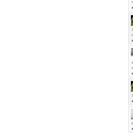
c
J
c
q
m
j