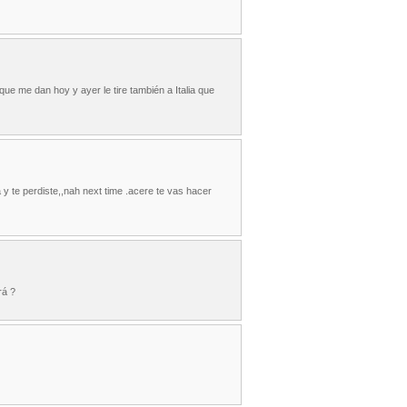
ue me dan hoy y ayer le tire también a Italia que
 y te perdiste,,nah next time .acere te vas hacer
rá ?