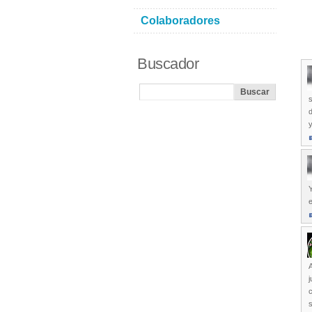
Colaboradores
Buscador
s
d
y
e
c