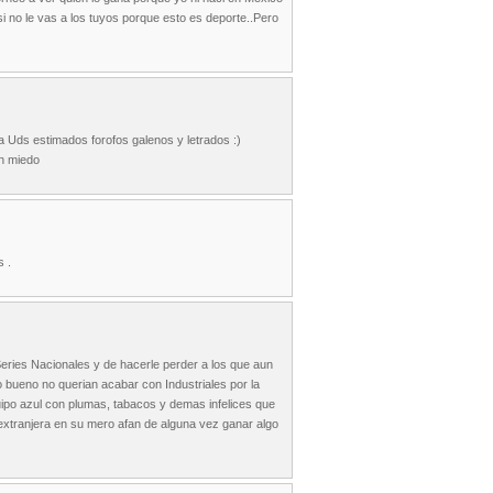
 no le vas a los tuyos porque esto es deporte..Pero
 Uds estimados forofos galenos y letrados :)
en miedo
s .
s Series Nacionales y de hacerle perder a los que aun
o bueno no querian acabar con Industriales por la
uipo azul con plumas, tabacos y demas infelices que
 extranjera en su mero afan de alguna vez ganar algo