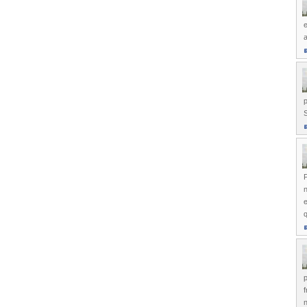
e
a
p
S
P
n
e
q
p
f
n