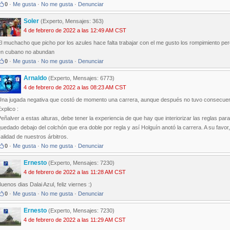
0
·
Me gusta
·
No me gusta
·
Denunciar
Soler
(Experto, Mensajes: 363)
4 de febrero de 2022 a las 12:49 AM CST
l muchacho que picho por los azules hace falta trabajar con el me gusto los rompimiento pe
en cubano no abundan
0
·
Me gusta
·
No me gusta
·
Denunciar
Arnaldo
(Experto, Mensajes: 6773)
4 de febrero de 2022 a las 08:23 AM CST
Una jugada negativa que costó de momento una carrera, aunque después no tuvo consecuen
xplico :
eñalver a estas alturas, debe tener la experiencia de que hay que interiorizar las reglas pa
uedado debajo del colchón que era doble por regla y así Holguín anotó la carrera. A su favor
alidad de nuestros árbitros.
0
·
Me gusta
·
No me gusta
·
Denunciar
Ernesto
(Experto, Mensajes: 7230)
4 de febrero de 2022 a las 11:28 AM CST
uenos dias Dalai Azul, feliz viernes :)
0
·
Me gusta
·
No me gusta
·
Denunciar
Ernesto
(Experto, Mensajes: 7230)
4 de febrero de 2022 a las 11:29 AM CST