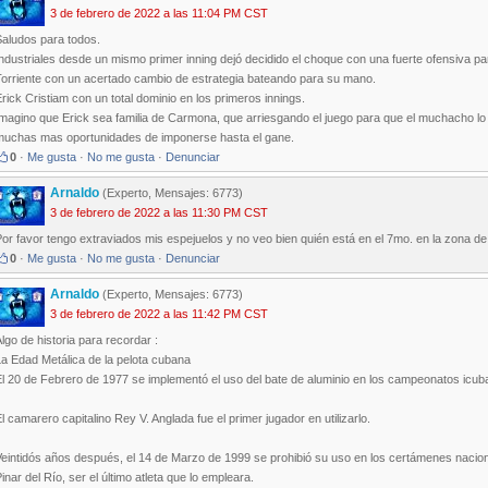
3 de febrero de 2022 a las 11:04 PM CST
Saludos para todos.
ndustriales desde un mismo primer inning dejó decidido el choque con una fuerte ofensiva pa
Torriente con un acertado cambio de estrategia bateando para su mano.
rick Cristiam con un total dominio en los primeros innings.
magino que Erick sea familia de Carmona, que arriesgando el juego para que el muchacho lo 
muchas mas oportunidades de imponerse hasta el gane.
0
·
Me gusta
·
No me gusta
·
Denunciar
Arnaldo
(Experto, Mensajes: 6773)
3 de febrero de 2022 a las 11:30 PM CST
or favor tengo extraviados mis espejuelos y no veo bien quién está en el 7mo. en la zona de 
0
·
Me gusta
·
No me gusta
·
Denunciar
Arnaldo
(Experto, Mensajes: 6773)
3 de febrero de 2022 a las 11:42 PM CST
lgo de historia para recordar :
a Edad Metálica de la pelota cubana
El 20 de Febrero de 1977 se implementó el uso del bate de aluminio en los campeonatos icub
l camarero capitalino Rey V. Anglada fue el primer jugador en utilizarlo.
eintidós años después, el 14 de Marzo de 1999 se prohibió su uso en los certámenes nacion
inar del Río, ser el último atleta que lo empleara.