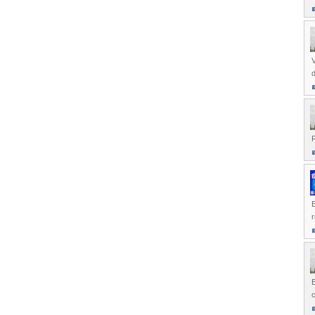
d
R
E
r
c