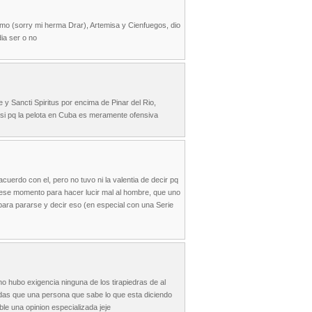
namo (sorry mi herma Drar), Artemisa y Cienfuegos, dio
ia ser o no
 y Sancti Spiritus por encima de Pinar del Rio,
asi pq la pelota en Cuba es meramente ofensiva
cuerdo con el, pero no tuvo ni la valentia de decir pq
n ese momento para hacer lucir mal al hombre, que uno
para pararse y decir eso (en especial con una Serie
no hubo exigencia ninguna de los tirapiedras de al
endas que una persona que sabe lo que esta diciendo
le una opinion especializada jeje