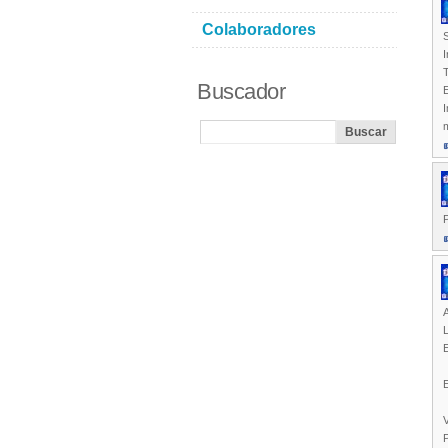
Colaboradores
I
Buscador
E
I
P
A
L
E
V
P