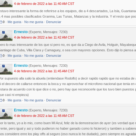
4 de febrero de 2022 a las 11:40 AM CST
stuvo interesante la forma de referirse a los equipos, dio a 4 descartados, La Isla, Guanta
 4 mas posibles clasificados Granma, Las Tunas, Matanzas y la industria. Y el resto que pod
0
·
Me gusta
·
No me gusta
·
Denunciar
Ernesto
(Experto, Mensajes: 7230)
4 de febrero de 2022 a las 11:42 AM CST
ero lo mas interesante de los que si pero no, es que da a Ciego de Avila, Holguin, Mayabeque
antiago de Cuba, Villa Clara y Camaguey, o sea con mayores opciones. Esto dijo lo piensa 
0
·
Me gusta
·
No me gusta
·
Denunciar
Ernesto
(Experto, Mensajes: 7230)
4 de febrero de 2022 a las 11:45 AM CST
or supuesto alla salio la abuela (entiendase Rodolfo) a decir rapido rapido que no estaba de a
i el decoro de callarse entonces la boca y no aprovechar el microfono nacional que tenia e
stara de acuerdo con lo que dice o no, pero hay que reconocerle que los tuvo bien puestos 
ue casi ni empieza)
0
·
Me gusta
·
No me gusta
·
Denunciar
Ernesto
(Experto, Mensajes: 7230)
4 de febrero de 2022 a las 11:48 AM CST
or lo tanto, yo a lo mio, como buen MI Azul, feliz de la demostracion de ayer (es verdad que 
rente, pero igual y asi y todo pudieron no haber ganado como lo hicieron) y tambien a sabi
os considere enre los play offs al seguro (eso nunca lo he dudado), pero siempre es agradab