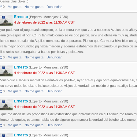
uenos dias Soler :)
0
·
Me gusta
·
No me gusta
·
Denunciar
Ernesto
(Experto, Mensajes: 7230)
4 de febrero de 2022 a las 11:35 AM CST
ayer pude ver el juego casi completo, es la primera vez que veo a nuestros Azules este año
ana (en especial por KO) ni tan malo como se ve cdo pierde, si vi una ofensiva muy ajustad
itcheo nuestro talon de Aquiles como era de esperarse. Pienso que Carmona hizo bien en agu
ra la mejor oportunidad pq habia margen y ademas estabamos destrozando un pitcheo de segu
llos solos se encargaban a bases por bolas y pelotazos.
0
·
Me gusta
·
No me gusta
·
Denunciar
Ernesto
(Experto, Mensajes: 7230)
4 de febrero de 2022 a las 11:36 AM CST
ienso que el lapsus mental de Peñalver es positivo, ayer era el juego para equivocarse asi,
ue se ve todos los dias e incluso peloteros viejos de verdad han metido el guante..digo la pat
0
·
Me gusta
·
No me gusta
·
Denunciar
Ernesto
(Experto, Mensajes: 7230)
4 de febrero de 2022 a las 11:39 AM CST
 que me dicen de los pronosticos del estadistico que entrevistaron en el Latino?, me llamo m
irector de equipo, estamos hablando de alguien que maneja la verdad del beisbol ..los numer
0
·
Me gusta
·
No me gusta
·
Denunciar
Ernesto
(Experto, Mensajes: 7230)