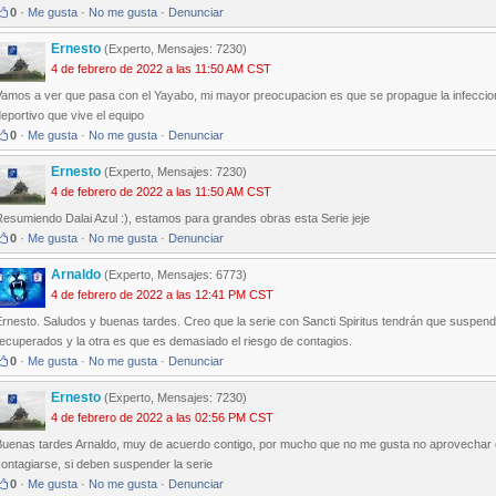
0
·
Me gusta
·
No me gusta
·
Denunciar
Ernesto
(Experto, Mensajes: 7230)
4 de febrero de 2022 a las 11:50 AM CST
Vamos a ver que pasa con el Yayabo, mi mayor preocupacion es que se propague la infeccio
eportivo que vive el equipo
0
·
Me gusta
·
No me gusta
·
Denunciar
Ernesto
(Experto, Mensajes: 7230)
4 de febrero de 2022 a las 11:50 AM CST
esumiendo Dalai Azul :), estamos para grandes obras esta Serie jeje
0
·
Me gusta
·
No me gusta
·
Denunciar
Arnaldo
(Experto, Mensajes: 6773)
4 de febrero de 2022 a las 12:41 PM CST
rnesto. Saludos y buenas tardes. Creo que la serie con Sancti Spiritus tendrán que suspen
ecuperados y la otra es que es demasiado el riesgo de contagios.
0
·
Me gusta
·
No me gusta
·
Denunciar
Ernesto
(Experto, Mensajes: 7230)
4 de febrero de 2022 a las 02:56 PM CST
Buenas tardes Arnaldo, muy de acuerdo contigo, por mucho que no me gusta no aprovechar el
ontagiarse, si deben suspender la serie
0
·
Me gusta
·
No me gusta
·
Denunciar