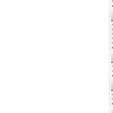
B
g
p
e
e
P
q
y
d