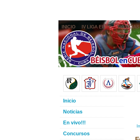
INICIO
IV LIGA ELITE
NOTICIAS
Inicio
Noticias
En vivo!!!
In
Concursos
F