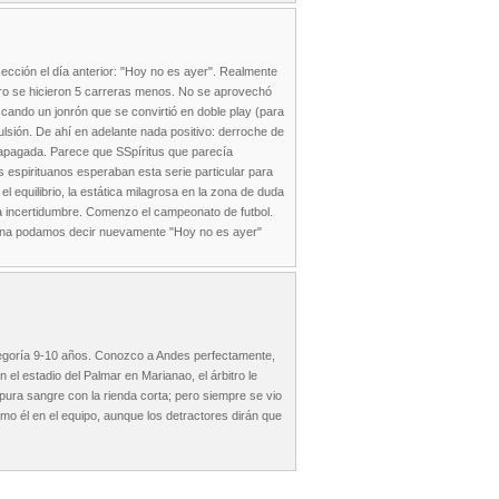
ección el día anterior: "Hoy no es ayer". Realmente
ero se hicieron 5 carreras menos. No se aprovechó
cando un jonrón que se convirtió en doble play (para
lsión. De ahí en adelante nada positivo: derroche de
 apagada. Parece que SSpíritus que parecía
 espirituanos esperaban esta serie particular para
 equilibrio, la estática milagrosa en la zona de duda
la incertidumbre. Comenzo el campeonato de futbol.
añana podamos decir nuevamente "Hoy no es ayer"
categoría 9-10 años. Conozco a Andes perfectamente,
l estadio del Palmar en Marianao, el árbitro le
 pura sangre con la rienda corta; pero siempre se vio
mo él en el equipo, aunque los detractores dirán que