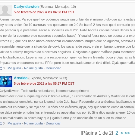
Carlyndlawton
(Eventual, Mensajes: 10)
5 de febrero de 2022 a las 04:58 PM CST
uenas tardes. Parece que hoy podemos seguir suscribiendo el mismo título que abría esta s
hoy no es antier. De 19 carreras nos quedamos en 2.0 Se bateó 2 hits mas qu el contrario p
do parecía que podíamos sacar a Socarras en el 2do. Falló Andrés con las bases llenas bus
o perder la costumbre de nuestros segundos bates). Y cual si fuera poco se busca una expu
errores (5) que nos hace ahora encabezar el campeonato, bullpen que no aguanta, ofensiva
resumiblemente que la situación de covid los sacaría de paso, y sin embargo, parece que los
alir de su slump negativo de 4 derrotas seguidas. Obligados a ganar mañana para mantener el
e la clasificación. Esperamos una recuperación que nos lleve a levantar boga y dejar atrás 
Empatamos en extremis contra PRío, pero buen resultado ante un rival dificil. Ojala que m
0
·
Me gusta
·
No me gusta
·
Denunciar
Arnaldo
(Experto, Mensajes: 6773)
5 de febrero de 2022 a las 05:27 PM CST
Carlyndlawton. Todo sería redundante, lo comentaste primero.
uiero decir que aunque algunos lo tiren a relajo , fui entrenador de Andrés y Walter en la 
s un jugador complejo, nunca lo pondría de 2do. bate. Recuerdo una anécdota, jugábamos en e
antó out en home y se fajo con 10 años con el árbitro jajaja, hay que tenerlo como al caballo
ue daba pelotero, todos los entrenadores apostábamos por él. Si te digo quisiera tener 10 co
s un mal criado, la pelota hay que jugarla fuerte y en conclusión es un buen muchacho.
0
·
Me gusta
·
No me gusta
·
Denunciar
[Página 1 de 2]
2
>
>>