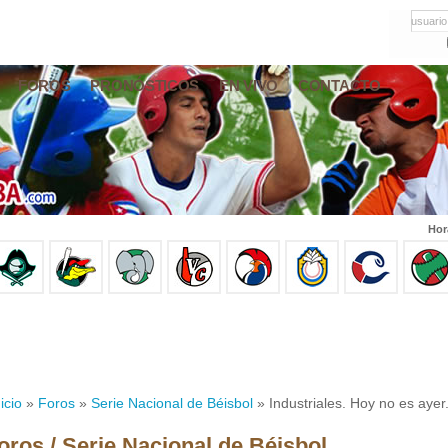
usuario
FOROS
PRONÓSTICOS
EN VIVO
CONTACTO
Hor
icio
»
Foros
»
Serie Nacional de Béisbol
» Industriales. Hoy no es ayer
oros / Serie Nacional de Béisbol