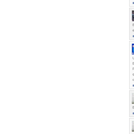
E
E
P
q
c
B