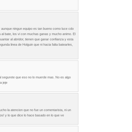
 y aunque ningun equipo es tan bueno como luce cdo
a al bate, los vi con muchas ganas y mucho animo. El
antar al abridor, tienen que ganar confianza y esta
nda linea de Holguin que ni hacia falta batearles,
 al segurete que eso no lo muerde mas. No es algo
a jeje
ucho la atencion que no fue un comentarista, ni un
os! y lo que dice lo hace basado en lo que ve