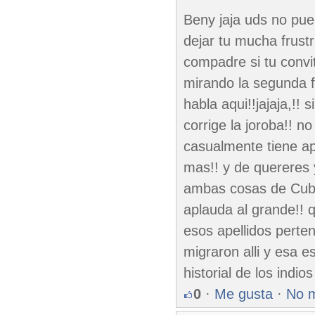
Beny jaja uds no pued
dejar tu mucha frustr
compadre si tu convit
mirando la segunda f
habla aqui!!jajaja,!!
corrige la joroba!! n
casualmente tiene ap
mas!! y de quereres 
ambas cosas de Cuba!!
aplauda al grande!! 
esos apellidos pert
migraron alli y esa 
historial de los indio
0
·
Me gusta
·
No 