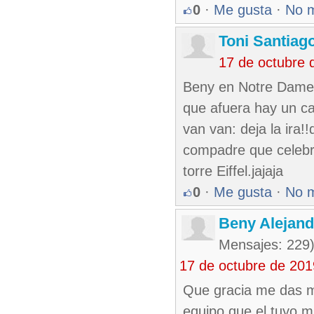
0
·
Me gusta
·
No 
Toni Santiag
17 de octubre 
Beny en Notre Dame e
que afuera hay un car
van van: deja la ira!!
compadre que celebram
torre Eiffel.jajaja
0
·
Me gusta
·
No 
Beny Alejan
Mensajes: 229
17 de octubre de 20
Que gracia me das m
equipo que el tuyo m