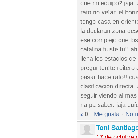
que mi equipo? jaja 
rato no veían el hori
tengo casa en oriente
la declaran zona des
ese complejo que los 
catalina fuiste tu!!
llena los estadios de
pregunten!te reitero d
pasar hace rato!! c
clasificacion directa
seguir viendo al mas
na pa saber. jaja cuí
0
·
Me gusta
·
No 
Toni Santiag
17 de octubre 