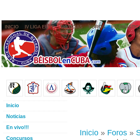
INICIO
IV LIGA ELITE
NOTICIAS
FOROS
PRONÓSTIC
Inicio
Noticias
En vivo!!!
Inicio
»
Foros
»
S
Concursos