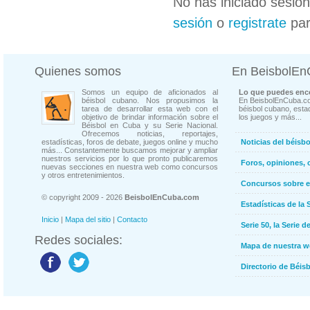
No has iniciado sesió
sesión
o
registrate
par
Quienes somos
En BeisbolE
Somos un equipo de aficionados al
Lo que puedes enco
béisbol cubano. Nos propusimos la
En BeisbolEnCuba.co
tarea de desarrollar esta web con el
béisbol cubano, estad
objetivo de brindar información sobre el
los juegos y más...
Béisbol en Cuba y su Serie Nacional.
Ofrecemos noticias, reportajes,
estadísticas, foros de debate, juegos online y mucho
Noticias del béisb
más... Constantemente buscamos mejorar y ampliar
nuestros servicios por lo que pronto publicaremos
Foros, opiniones, 
nuevas secciones en nuestra web como concursos
y otros entretenimientos.
Concursos sobre e
© copyright 2009 - 2026
BeisbolEnCuba.com
Estadísticas de la 
Inicio
|
Mapa del sitio
|
Contacto
Serie 50, la Serie d
Redes sociales:
Mapa de nuestra 
Directorio de Béi