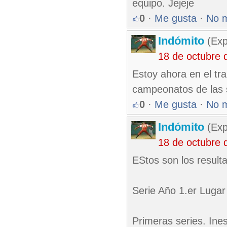
equipo. Jejeje
0
·
Me gusta
·
No 
Indómito
(Exp
18 de octubre 
Estoy ahora en el tr
campeonatos de las 
0
·
Me gusta
·
No 
Indómito
(Exp
18 de octubre 
EStos son los resu
Serie Año 1.er Lugar
Primeras series. Ine