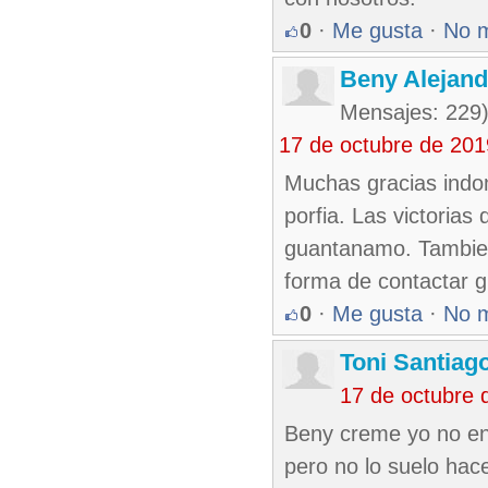
0
·
Me gusta
·
No 
Beny Alejan
Mensajes: 229
17 de octubre de 20
Muchas gracias indom
porfia. Las victorias
guantanamo. Tambien 
forma de contactar g
0
·
Me gusta
·
No 
Toni Santiag
17 de octubre 
Beny creme yo no entr
pero no lo suelo hac