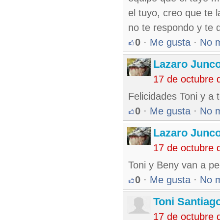
el tuyo, creo que te
no te respondo y te d
0
·
Me gusta
·
No 
Lazaro Junc
17 de octubre 
Felicidades Toni y a
0
·
Me gusta
·
No 
Lazaro Junc
17 de octubre 
Toni y Beny van a pe
0
·
Me gusta
·
No 
Toni Santiag
17 de octubre 