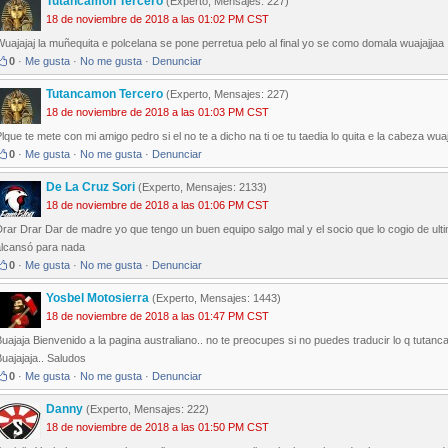
Tutancamon Tercero
(Experto, Mensajes: 227)
18 de noviembre de 2018 a las 01:02 PM CST
uajajaj la muñequita e polcelana se pone perretua pelo al final yo se como domala wuajajjaa
0
·
Me gusta
·
No me gusta
·
Denunciar
Tutancamon Tercero
(Experto, Mensajes: 227)
18 de noviembre de 2018 a las 01:03 PM CST
lque te mete con mi amigo pedro si el no te a dicho na ti oe tu taedia lo quita e la cabeza wua
0
·
Me gusta
·
No me gusta
·
Denunciar
De La Cruz Sori
(Experto, Mensajes: 2133)
18 de noviembre de 2018 a las 01:06 PM CST
rar Drar Dar de madre yo que tengo un buen equipo salgo mal y el socio que lo cogio de ult
alcansó para nada
0
·
Me gusta
·
No me gusta
·
Denunciar
Yosbel Motosierra
(Experto, Mensajes: 1443)
18 de noviembre de 2018 a las 01:47 PM CST
uajaja Bienvenido a la pagina australiano.. no te preocupes si no puedes traducir lo q tutanc
uajajaja.. Saludos
0
·
Me gusta
·
No me gusta
·
Denunciar
Danny
(Experto, Mensajes: 222)
18 de noviembre de 2018 a las 01:50 PM CST