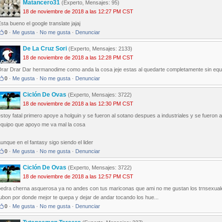
Matancero31
(Experto, Mensajes: 95)
18 de noviembre de 2018 a las 12:27 PM CST
sta bueno el google translate jajaj
0
·
Me gusta
·
No me gusta
·
Denunciar
De La Cruz Sori
(Experto, Mensajes: 2133)
18 de noviembre de 2018 a las 12:28 PM CST
rar Drar Dar hermanodime como anda la cosa jeje estas al quedarte completamente sin equip
0
·
Me gusta
·
No me gusta
·
Denunciar
Ciclón De Ovas
(Experto, Mensajes: 3722)
18 de noviembre de 2018 a las 12:30 PM CST
stoy fatal primero apoye a holguin y se fueron al sotano despues a industriales y se fueron
equipo que apoyo me va mal la cosa
unque en el fantasy sigo siendo el lider
0
·
Me gusta
·
No me gusta
·
Denunciar
Ciclón De Ovas
(Experto, Mensajes: 3722)
18 de noviembre de 2018 a las 12:57 PM CST
pedra cherna asquerosa ya no andes con tus mariconas que ami no me gustan los trnsexual
ubon por donde mejor te quepa y dejar de andar tocando los hue...
0
·
Me gusta
·
No me gusta
·
Denunciar