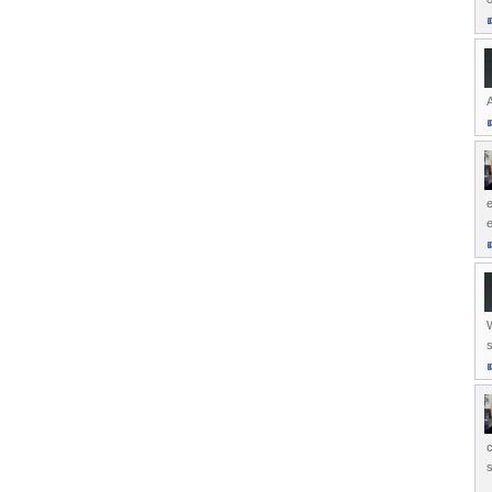
A
e
W
s
c
s