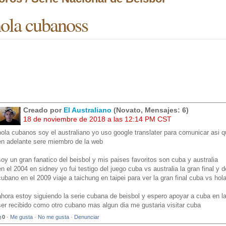
ola cubanoss
Creado por
El Australiano
(Novato, Mensajes: 6)
18 de noviembre de 2018 a las 12:14 PM CST
hola cubanos soy el australiano yo uso google translater para comunicar asi 
en adelante sere miembro de la web
soy un gran fanatico del beisbol y mis paises favoritos son cuba y australia
en el 2004 en sidney yo fui testigo del juego cuba vs australia la gran final 
cubano en el 2009 viaje a taichung en taipei para ver la gran final cuba vs hol
ahora estoy siguiendo la serie cubana de beisbol y espero apoyar a cuba en la
ser recibido como otro cubano mas algun dia me gustaria visitar cuba
0
·
Me gusta
·
No me gusta
·
Denunciar