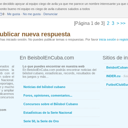
e decidido apoyar al equipo ciego de avila ya que me parece un nombre interesante ya que c
onito bueno mi equipo es ciego de avila cubanos saludos a todos
0
·
Me gusta
·
No me gusta
·
Denunciar
[Página 1 de 3]
2
3
>
>>
ublicar nueva respuesta
has iniciado sesión. No puedes publicar temas o respuestas. Por favor
inicia sesión
o
regist
En BeisbolEnCuba.com
Sitios de i
onados al
Lo que puedes encontrar en nuestra web
BeisbolCuban
usimos la
En BeisbolEnCuba.com podrás encontrar noticias del
eb con el
béisbol cubano, estadísticas, records, resultados de
- Sit
INDER.cu
n sobre el
los juegos y más...
Nacional.
ortajes,
FutbolClubEu
ne y mucho
Noticias del béisbol cubano
 y ampliar
blicaremos
Foros, opiniones, comentarios...
concursos
Concursos sobre el Béisbol Cubano
.com
Estadísticas de la Serie Nacional
Serie 50, la Serie de Oro