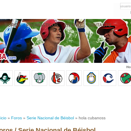
usuario
FOROS
PRONÓSTICOS
EN VIVO
CONTACTO
Ho
icio
»
Foros
»
Serie Nacional de Béisbol
» hola cubanoss
oros / Serie Nacional de Béisbol