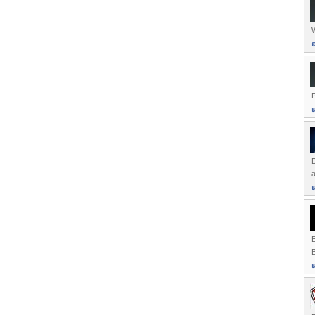
W
P
D
B
B