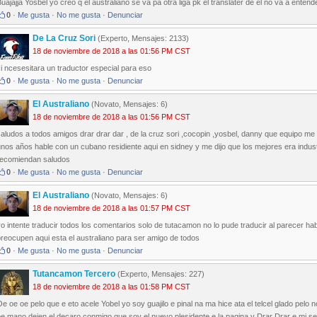
uajajja Yosbel yo creo q el australiano se va pa otra liga pk el translater de el no va a ente
0
·
Me gusta
·
No me gusta
·
Denunciar
De La Cruz Sori
(Experto, Mensajes: 2133)
18 de noviembre de 2018 a las 01:56 PM CST
i ncesesitara un traductor especial para eso
0
·
Me gusta
·
No me gusta
·
Denunciar
El Australiano
(Novato, Mensajes: 6)
18 de noviembre de 2018 a las 01:56 PM CST
aludos a todos amigos drar drar dar , de la cruz sori ,cocopin ,yosbel, danny que equipo m
nos años hable con un cubano residiente aqui en sidney y me dijo que los mejores era indus
recomiendan saludos
0
·
Me gusta
·
No me gusta
·
Denunciar
El Australiano
(Novato, Mensajes: 6)
18 de noviembre de 2018 a las 01:57 PM CST
o intente traducir todos los comentarios solo de tutacamon no lo pude traducir al parecer ha
reocupen aqui esta el australiano para ser amigo de todos
0
·
Me gusta
·
No me gusta
·
Denunciar
Tutancamon Tercero
(Experto, Mensajes: 227)
18 de noviembre de 2018 a las 01:58 PM CST
e oe oe pelo que e eto acele Yobel yo soy guajilo e pinal na ma hice ata el telcel glado pelo 
e mano dejen el decaro conmigo que soy el nuevo plesidente e la pagina y Drar Drar e mi sec