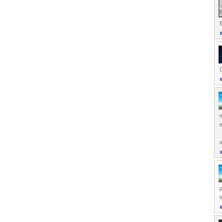
E
D
e
a
t