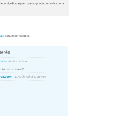
iego significa alguien que no puede ver avila suena
rate
para poder publicar.
nterés
- Béisbol cubano
o.cu
io Oficial del INDER
- Ligas de futbol de Europa
ropa.com