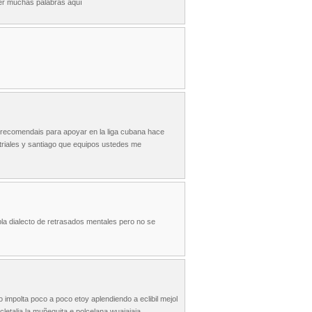
nder muchas palabras aquí
e recomendais para apoyar en la liga cubana hace
triales y santiago que equipos ustedes me
bla dialecto de retrasados mentales pero no se
no impolta poco a poco etoy aplendiendo a eclibil mejol
letalia la muñequita e polcelana wuajajaja