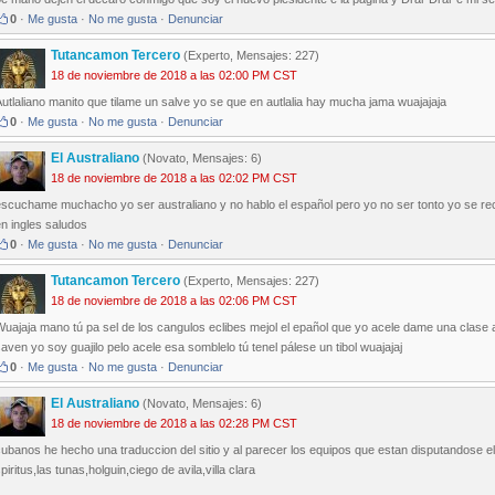
0
·
Me gusta
·
No me gusta
·
Denunciar
Tutancamon Tercero
(Experto, Mensajes: 227)
18 de noviembre de 2018 a las 02:00 PM CST
utlaliano manito que tilame un salve yo se que en autlalia hay mucha jama wuajajaja
0
·
Me gusta
·
No me gusta
·
Denunciar
El Australiano
(Novato, Mensajes: 6)
18 de noviembre de 2018 a las 02:02 PM CST
escuchame muchacho yo ser australiano y no hablo el español pero yo no ser tonto yo se rec
n ingles saludos
0
·
Me gusta
·
No me gusta
·
Denunciar
Tutancamon Tercero
(Experto, Mensajes: 227)
18 de noviembre de 2018 a las 02:06 PM CST
uajaja mano tú pa sel de los cangulos eclibes mejol el epañol que yo acele dame una clase a
aven yo soy guajilo pelo acele esa somblelo tú tenel pálese un tibol wuajajaj
0
·
Me gusta
·
No me gusta
·
Denunciar
El Australiano
(Novato, Mensajes: 6)
18 de noviembre de 2018 a las 02:28 PM CST
ubanos he hecho una traduccion del sitio y al parecer los equipos que estan disputandose el
piritus,las tunas,holguin,ciego de avila,villa clara