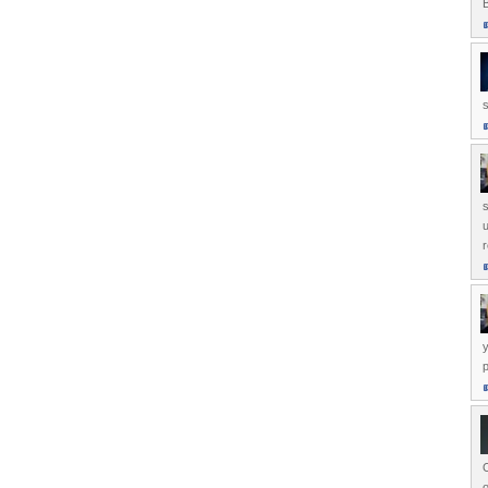
B
s
s
u
y
p
O
o