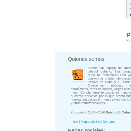
h
b
P
No 
Quienes somos
Somos un equipo de afici
béisbol cubano. Nos prop
tarea de desarrollar esta w
objetivo de brindar informació
Béisbol en Cuba y su Serie 
Ofrecemos noticias, rep
estadísticas, foros de debate, juegos onli
más... Constantemente buscamos mejorar
nuestros servicios por lo que pronto pu
nuevas secciones en nuestra web como 
y otros entretenimientos.
© copyright 2009 - 2026
BeisbolEnCuba
Inicio
|
Mapa del sitio
|
Contacto
Redes sociales: