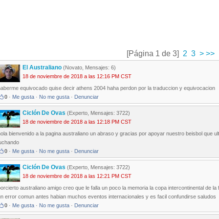
[Página 1 de 3]
2
3
>
>>
El Australiano
(Novato, Mensajes: 6)
18 de noviembre de 2018 a las 12:16 PM CST
haberme equivocado quise decir athens 2004 haha perdon por la traduccion y equivocacion
0
·
Me gusta
·
No me gusta
·
Denunciar
Ciclón De Ovas
(Experto, Mensajes: 3722)
18 de noviembre de 2018 a las 12:18 PM CST
hola bienvenido a la pagina australiano un abraso y gracias por apoyar nuestro beisbol que
luchando
0
·
Me gusta
·
No me gusta
·
Denunciar
Ciclón De Ovas
(Experto, Mensajes: 3722)
18 de noviembre de 2018 a las 12:21 PM CST
orcierto australiano amigo creo que le falla un poco la memoria la copa intercontinental de l
un error comun antes habian muchos eventos internacionales y es facil confundirse saludos
0
·
Me gusta
·
No me gusta
·
Denunciar