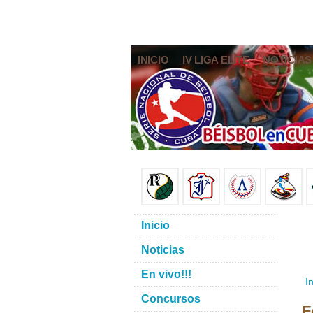
INICIO
IV LIGA ELITE
NOTICIAS
Inicio
Noticias
En vivo!!!
In
Concursos
F