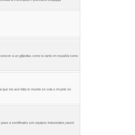
onocer a un gilipollas como tu tanto en español como
i que me ace falta to mundo se vula e mi pelo no
 pase a semifinales son equipos industriales,sancti