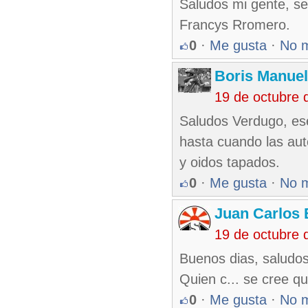
Saludos mi gente, se
Francys Rromero.
0
·
Me gusta
·
No 
Boris Manue
19 de octubre 
Saludos Verdugo, ese
hasta cuando las aut
y oidos tapados.
0
·
Me gusta
·
No 
Juan Carlos 
19 de octubre 
Buenos dias, saludo
Quien c... se cree qu
0
·
Me gusta
·
No 