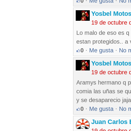
0
·
Me gusta
·
No 
Yosbel Motos
19 de octubre 
Lo malo de eso es q 
estan protegidos.. a 
0
·
Me gusta
·
No 
Yosbel Motos
19 de octubre 
Aramys hermano q par
comia las uñas se que
y se desaparecio jaja
0
·
Me gusta
·
No 
Juan Carlos 
19 de octubre 