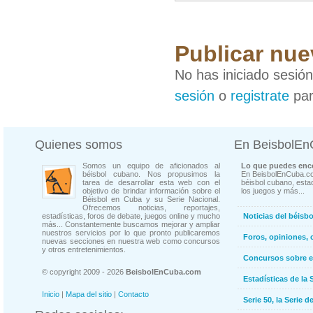
Publicar nue
No has iniciado sesió
sesión
o
registrate
par
Quienes somos
En BeisbolE
Somos un equipo de aficionados al
Lo que puedes enco
béisbol cubano. Nos propusimos la
En BeisbolEnCuba.co
tarea de desarrollar esta web con el
béisbol cubano, estad
objetivo de brindar información sobre el
los juegos y más...
Béisbol en Cuba y su Serie Nacional.
Ofrecemos noticias, reportajes,
estadísticas, foros de debate, juegos online y mucho
Noticias del béisb
más... Constantemente buscamos mejorar y ampliar
nuestros servicios por lo que pronto publicaremos
Foros, opiniones, 
nuevas secciones en nuestra web como concursos
y otros entretenimientos.
Concursos sobre e
© copyright 2009 - 2026
BeisbolEnCuba.com
Estadísticas de la 
Inicio
|
Mapa del sitio
|
Contacto
Serie 50, la Serie d