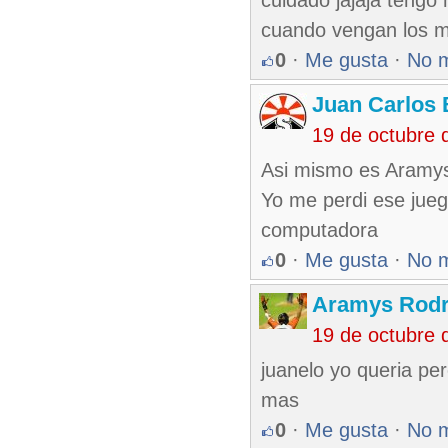
cuidado jajaja tengo
cuando vengan los m
0
·
Me gusta
·
No 
Juan Carlos 
19 de octubre 
Asi mismo es Aramy
Yo me perdi ese jueg
computadora
0
·
Me gusta
·
No 
Aramys Rodr
19 de octubre 
juanelo yo queria per
mas
0
·
Me gusta
·
No 