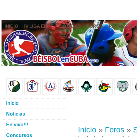
INICIO
IV LIGA ELITE
NOTICIAS
FOROS
PRONÓSTIC
Inicio
Noticias
En vivo!!!
Inicio
»
Foros
»
S
Concursos