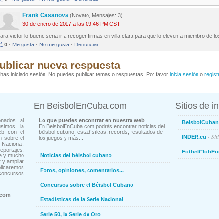
Frank Casanova
(Novato, Mensajes: 3)
30 de enero de 2017 a las 09:46 PM CST
ara victor lo bueno seria ir a recoger firmas en villa clara para que lo eleven a miembro de lo
0
·
Me gusta
·
No me gusta
·
Denunciar
ublicar nueva respuesta
has iniciado sesión. No puedes publicar temas o respuestas. Por favor
inicia sesión
o
regist
En BeisbolEnCuba.com
Sitios de i
onados al
Lo que puedes encontrar en nuestra web
BeisbolCuban
usimos la
En BeisbolEnCuba.com podrás encontrar noticias del
eb con el
béisbol cubano, estadísticas, records, resultados de
- Sit
INDER.cu
n sobre el
los juegos y más...
Nacional.
ortajes,
FutbolClubEu
ne y mucho
Noticias del béisbol cubano
 y ampliar
blicaremos
Foros, opiniones, comentarios...
concursos
Concursos sobre el Béisbol Cubano
.com
Estadísticas de la Serie Nacional
Serie 50, la Serie de Oro