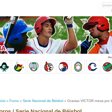
usuario
FOROS
PRONÓSTICOS
EN VIVO
CONTACTO
Ho
icio
»
Foros
»
Serie Nacional de Béisbol
» Grasias VICTOR mesa por le
oros / Serie Nacional de Béisbol