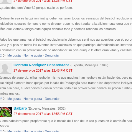
27 de enero de 2017 a las 12:36 PM CST
Agradecidos con Victor32 porque nadie es perfecto.
ealmente esa es la opinion final q. debemos tener todos los sensatos del beisbol revolucion
eisbol de nuestros tiempos y como director supo no desfraudar a la aficion matancera que v
ños que Victor32 dirigio este equipo dandolo todo y ademas llenando los estadios.
Todos los que amamos el beisbol revolucionario debemos sentirnos agradecidos con el, porq
uba y al pais en todos los eventos internacionales en que participo, defendiendo los interese
o demostro con su patriotismo de no abandonar su pais aunque le ofrecieran villas y castillos
0
·
Me gusta
·
No me gusta
·
Denunciar
Conrado Rodríguez Ochandarena
(Experto, Mensajes: 1049)
27 de enero de 2017 a las 12:48 PM CST
Estamos de acuerdo, el ha hecho lo mismo que muchos han hecho y están haciendo, pero no 
ue dirigió siempre hubo quejas por la falta de Pedagogía para tratar a los deportistas incluyen
ierra a la cara, su descortesía con la prensa, todo eso provocó que cavara su propia tumba 
ambas manos.
0
·
Me gusta
·
No me gusta
·
Denunciar
Balbaro
(Experto, Mensajes: 3032)
27 de enero de 2017 a las 12:55 PM CST
ueno caballero pues prepárense que la noticia del Loco de un alto puesto en la comisión nacio
Mexico .
0
·
Me gusta
·
No me gusta
·
Denunciar