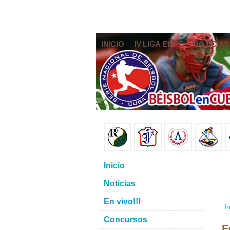
INICIO
IV LIGA ELITE
NOTICIAS
Inicio
Noticias
En vivo!!!
In
Concursos
F