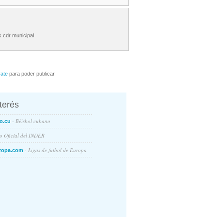
s cdr municipal
rate
para poder publicar.
nterés
- Béisbol cubano
o.cu
io Oficial del INDER
- Ligas de futbol de Europa
ropa.com