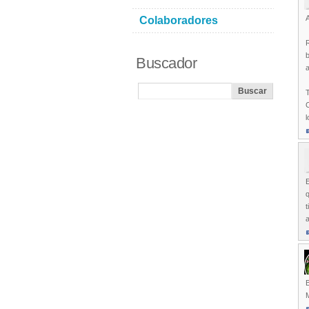
Colaboradores
R
b
Buscador
a
C
l
q
t
B