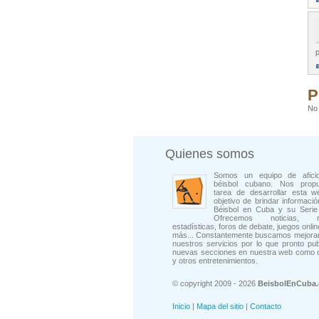
p
P
No 
Quienes somos
Somos un equipo de afici
béisbol cubano. Nos prop
tarea de desarrollar esta w
objetivo de brindar informació
Béisbol en Cuba y su Serie 
Ofrecemos noticias, rep
estadísticas, foros de debate, juegos onli
más... Constantemente buscamos mejorar
nuestros servicios por lo que pronto pu
nuevas secciones en nuestra web como 
y otros entretenimientos.
© copyright 2009 - 2026
BeisbolEnCuba
Inicio
|
Mapa del sitio
|
Contacto