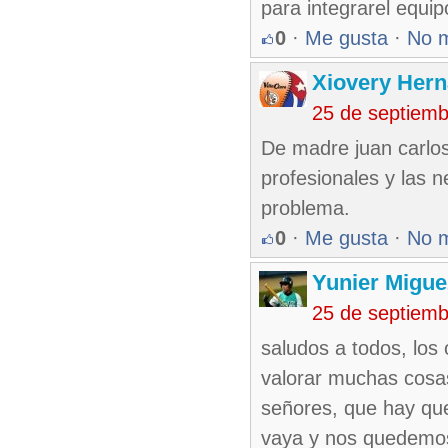
para integrarel equi
0
·
Me gusta
·
No 
Xiovery Hern
25 de septiem
De madre juan carlos
profesionales y las 
problema.
0
·
Me gusta
·
No 
Yunier Migue
25 de septiem
saludos a todos, los 
valorar muchas cosas
señores, que hay qu
vaya y nos quedemos s