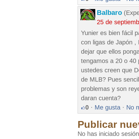
Balbaro
(Expe
25 de septiem
Yunier es bien fácil
con ligas de Japón ,
dejar que ellos pong
tengamos a 20 o 40 p
ustedes creen que D
de MLB? Pues sencill
problemas y son reye
daran cuenta?
0
·
Me gusta
·
No 
Publicar nue
No has iniciado sesió