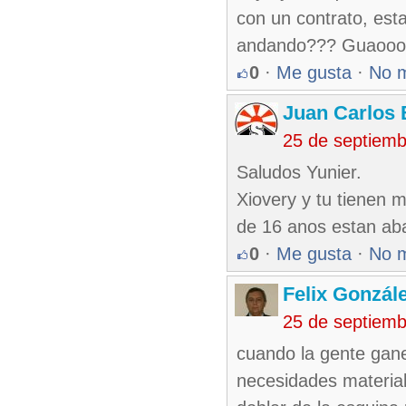
con un contrato, est
andando??? Guaooo!
0
·
Me gusta
·
No 
Juan Carlos 
25 de septiem
Saludos Yunier.
Xiovery y tu tienen 
de 16 anos estan aba
0
·
Me gusta
·
No 
Felix Gonzál
25 de septiem
cuando la gente gane
necesidades material