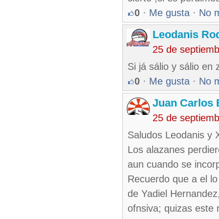
0
·
Me gusta
·
No 
Leodanis Rod
25 de septiem
Si já sálio y sálio e
0
·
Me gusta
·
No 
Juan Carlos 
25 de septiem
Saludos Leodanis y X
Los alazanes perdiero
aun cuando se incor
Recuerdo que a el lo
de Yadiel Hernandez,
ofnsiva; quizas este