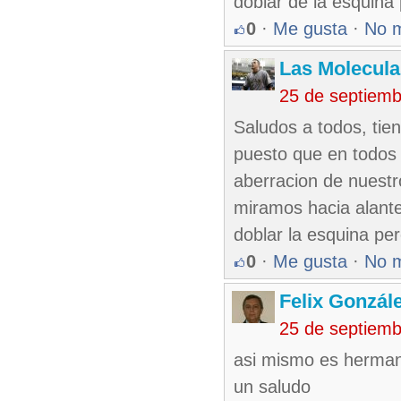
doblar de la esquina
0
·
Me gusta
·
No 
Las Molecul
25 de septiem
Saludos a todos, tien
puesto que en todos 
aberracion de nuestr
miramos hacia alante
doblar la esquina pe
0
·
Me gusta
·
No 
Felix Gonzál
25 de septiemb
asi mismo es herma
un saludo