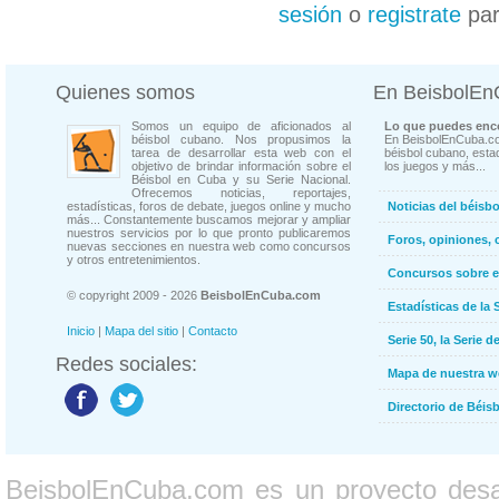
sesión
o
registrate
par
Quienes somos
En BeisbolE
Somos un equipo de aficionados al
Lo que puedes enco
béisbol cubano. Nos propusimos la
En BeisbolEnCuba.co
tarea de desarrollar esta web con el
béisbol cubano, estad
objetivo de brindar información sobre el
los juegos y más...
Béisbol en Cuba y su Serie Nacional.
Ofrecemos noticias, reportajes,
estadísticas, foros de debate, juegos online y mucho
Noticias del béisb
más... Constantemente buscamos mejorar y ampliar
nuestros servicios por lo que pronto publicaremos
Foros, opiniones, 
nuevas secciones en nuestra web como concursos
y otros entretenimientos.
Concursos sobre e
© copyright 2009 - 2026
BeisbolEnCuba.com
Estadísticas de la 
Inicio
|
Mapa del sitio
|
Contacto
Serie 50, la Serie d
Redes sociales:
Mapa de nuestra 
Directorio de Béi
BeisbolEnCuba.com es un proyecto desarr