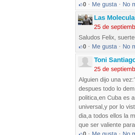
0
·
Me gusta
·
No 
Las Molecul
25 de septiemb
Saludos Felix, suert
0
·
Me gusta
·
No 
Toni Santiag
25 de septiem
Alguien dijo una v
despues todo lo dema
politica,en Cuba es a
universal,y por lo vi
dia,a todos ellos la 
que ser valiente para
0
·
Me gusta
·
No 