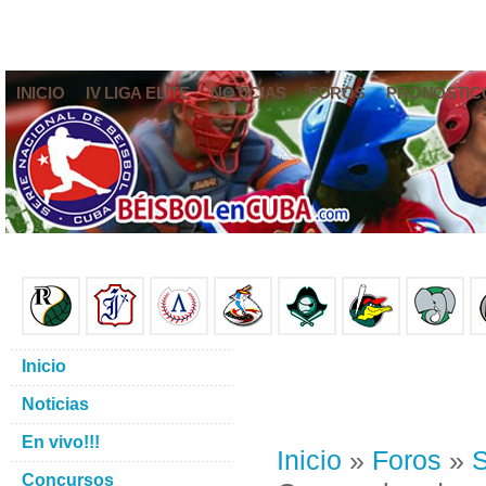
INICIO
IV LIGA ELITE
NOTICIAS
FOROS
PRONÓSTIC
Inicio
Noticias
En vivo!!!
Inicio
»
Foros
»
S
Concursos