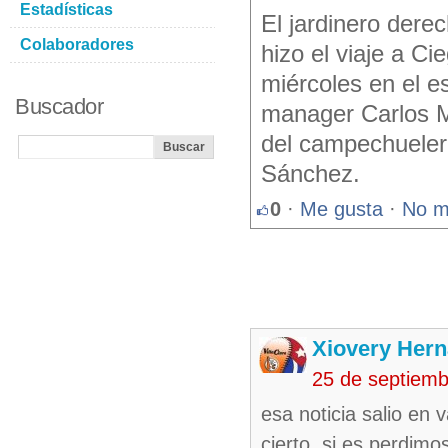
Estadísticas
El jardinero der
Colaboradores
hizo el viaje a C
miércoles en el e
Buscador
manager Carlos M
del campechueler
Sánchez.
0
·
Me gusta
·
No m
Xiovery Hern
25 de septiem
esa noticia salio en 
cierto ,si es perdim