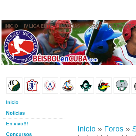
INICIO
IV LIGA ELITE
NOTICIAS
FOROS
PRONÓSTIC
Inicio
Noticias
En vivo!!!
Inicio
»
Foros
»
S
Concursos