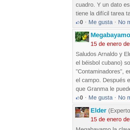
cuadro. Y un dato es
tiene la difícil tare
0
·
Me gusta
·
No 
Megabayam
15 de enero d
Saludos Arnaldo y E
el béisbol cubano) so
"Contaminadores", en 
el campo. Después e
que Granma le puede 
0
·
Me gusta
·
No 
Elder
(Experto
15 de enero d
Megabayamo la clave