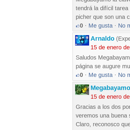
tendrá la difícil ta
picher que son una c
0
·
Me gusta
·
No 
Arnaldo
(Expe
15 de enero de
Saludos Megabayamo 
página se augure muc
0
·
Me gusta
·
No 
Megabayam
15 de enero d
Gracias a los dos por
veremos una buena ser
Claro, reconosco que