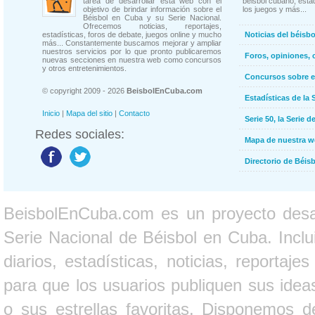
tarea de desarrollar esta web con el
béisbol cubano, estad
objetivo de brindar información sobre el
los juegos y más...
Béisbol en Cuba y su Serie Nacional.
Ofrecemos noticias, reportajes,
estadísticas, foros de debate, juegos online y mucho
Noticias del béisb
más... Constantemente buscamos mejorar y ampliar
nuestros servicios por lo que pronto publicaremos
Foros, opiniones, 
nuevas secciones en nuestra web como concursos
y otros entretenimientos.
Concursos sobre e
© copyright 2009 - 2026
BeisbolEnCuba.com
Estadísticas de la 
Inicio
|
Mapa del sitio
|
Contacto
Serie 50, la Serie d
Redes sociales:
Mapa de nuestra 
Directorio de Béi
BeisbolEnCuba.com es un proyecto desarr
Serie Nacional de Béisbol en Cuba. Inclui
diarios, estadísticas, noticias, report
para que los usuarios publiquen sus ideas
o sus estrellas favoritas. Disponemos d