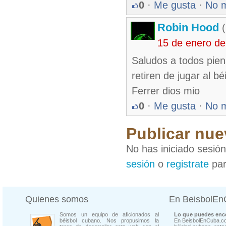
0
·
Me gusta
·
No 
Robin Hood
(
15 de enero d
Saludos a todos pien
retiren de jugar al b
Ferrer dios mio
0
·
Me gusta
·
No 
Publicar nue
No has iniciado sesió
sesión
o
registrate
par
Quienes somos
En BeisbolE
Somos un equipo de aficionados al
Lo que puedes enco
béisbol cubano. Nos propusimos la
En BeisbolEnCuba.co