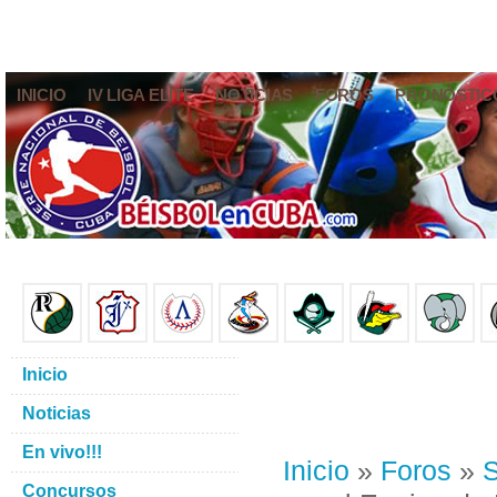
INICIO
IV LIGA ELITE
NOTICIAS
FOROS
PRONÓSTIC
Inicio
Noticias
En vivo!!!
Inicio
»
Foros
»
S
Concursos