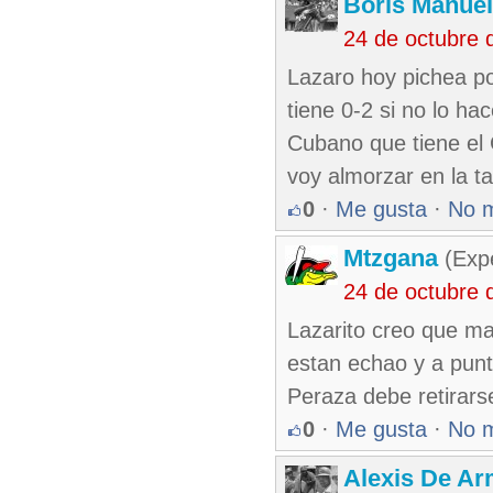
Boris Manue
24 de octubre 
Lazaro hoy pichea po
tiene 0-2 si no lo h
Cubano que tiene el 
voy almorzar en la 
0
·
Me gusta
·
No 
Mtzgana
(Expe
24 de octubre 
Lazarito creo que ma
estan echao y a punt
Peraza debe retirars
0
·
Me gusta
·
No 
Alexis De A