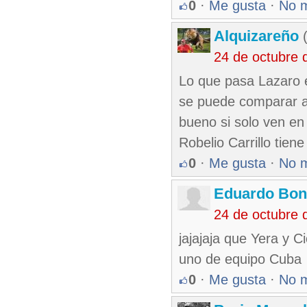
0
·
Me gusta
·
No 
Alquizareño
(
24 de octubre 
Lo que pasa Lazaro 
se puede comparar a
bueno si solo ven en
Robelio Carrillo tie
0
·
Me gusta
·
No 
Eduardo Bon
24 de octubre 
jajajaja que Yera y C
uno de equipo Cuba
0
·
Me gusta
·
No 