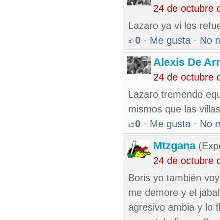
24 de octubre 
Lazaro ya vi los refu
0
·
Me gusta
·
No 
Alexis De A
24 de octubre 
Lazaro tremendo equ
mismos que las villa
0
·
Me gusta
·
No 
Mtzgana
(Expe
24 de octubre 
Boris yo también voy
me demore y el jaba
agresivo ambia y lo 