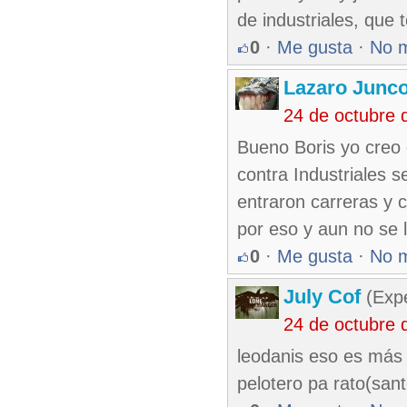
de industriales, que 
0
·
Me gusta
·
No 
Lazaro Junc
24 de octubre 
Bueno Boris yo creo q
contra Industriales s
entraron carreras y c
por eso y aun no se l
0
·
Me gusta
·
No 
July Cof
(Expe
24 de octubre 
leodanis eso es más f
pelotero pa rato(san