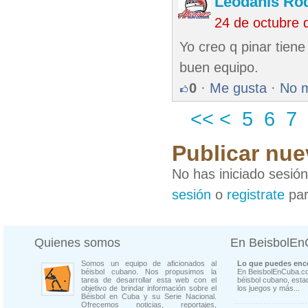
Leodanis Rod
24 de octubre 
Yo creo q pinar tien
buen equipo.
0
·
Me gusta
·
No 
<<
<
5
6
7
Publicar nue
No has iniciado sesió
sesión
o
registrate
par
Quienes somos
En BeisbolE
Somos un equipo de aficionados al
Lo que puedes enco
béisbol cubano. Nos propusimos la
En BeisbolEnCuba.co
tarea de desarrollar esta web con el
béisbol cubano, estad
objetivo de brindar información sobre el
los juegos y más...
Béisbol en Cuba y su Serie Nacional.
Ofrecemos noticias, reportajes,