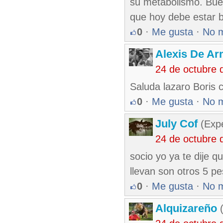
su metabolismo. Buen
que hoy debe estar 
0
·
Me gusta
·
No 
Alexis De A
24 de octubre 
Saluda lazaro Boris 
0
·
Me gusta
·
No 
July Cof
(Expe
24 de octubre 
socio yo ya te dije q
llevan son otros 5 p
0
·
Me gusta
·
No 
Alquizareño
(