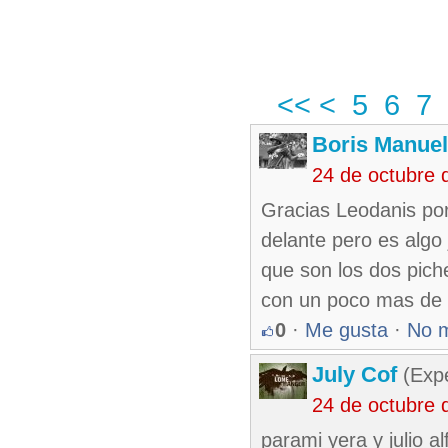
<<
<
5
6
7
Boris Manue
24 de octubre 
Gracias Leodanis por
delante pero es algo
que son los dos pich
con un poco mas de 
0
·
Me gusta
·
No 
July Cof
(Expe
24 de octubre 
parami yera y julio 