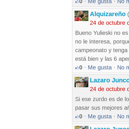
0
·
Me gusta
·
No 
Alquizareño
(
24 de octubre 
Bueno Yulieski no es
no le interesa, porq
campeonato y tenga 
está bien y las 6 ape
0
·
Me gusta
·
No 
Lazaro Junc
24 de octubre 
Si ese zurdo es de l
pasar sus mejores añ
0
·
Me gusta
·
No 