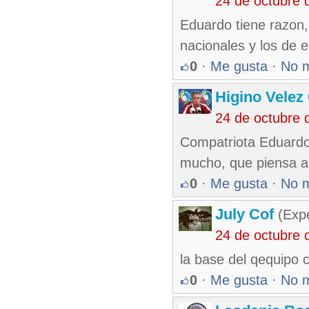
24 de octubre 
Eduardo tiene razon, 
nacionales y los de e
0
·
Me gusta
·
No 
Higino Velez
24 de octubre 
Compatriota Eduardo
mucho, que piensa a
0
·
Me gusta
·
No 
July Cof
(Expe
24 de octubre 
la base del qequipo 
0
·
Me gusta
·
No 