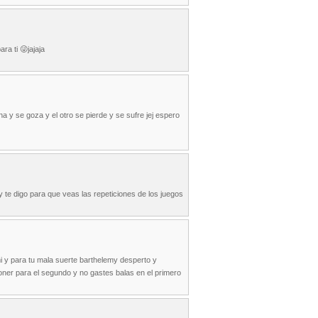
ra ti 😜jajaja
 y se goza y el otro se pierde y se sufre jej espero
 te digo para que veas las repeticiones de los juegos
i y para tu mala suerte barthelemy desperto y
poner para el segundo y no gastes balas en el primero