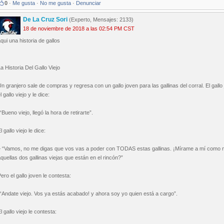
0
·
Me gusta
·
No me gusta
·
Denunciar
De La Cruz Sori
(Experto, Mensajes: 2133)
18 de noviembre de 2018 a las 02:54 PM CST
qui una historia de gallos
a Historia Del Gallo Viejo
n granjero sale de compras y regresa con un gallo joven para las gallinas del corral. El gall
l gallo viejo y le dice:
“Bueno viejo, llegó la hora de retirarte”.
l gallo viejo le dice:
– “Vamos, no me digas que vos vas a poder con TODAS estas gallinas. ¡Mírame a mí como 
quellas dos gallinas viejas que están en el rincón?”
ero el gallo joven le contesta:
“Andate viejo. Vos ya estás acabado! y ahora soy yo quien está a cargo”.
l gallo viejo le contesta: