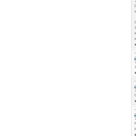
D
e
C
3
i
a
J
R
b