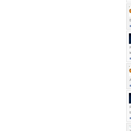
B
R
l
A
R
b