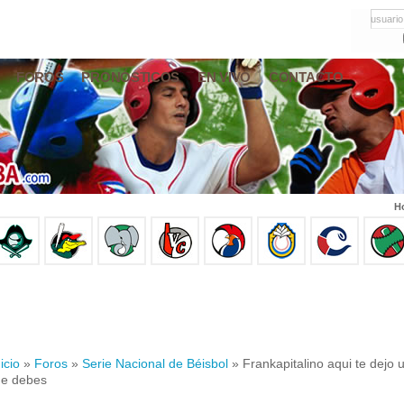
usuario
FOROS
PRONÓSTICOS
EN VIVO
CONTACTO
Ho
icio
»
Foros
»
Serie Nacional de Béisbol
» Frankapitalino aqui te dejo 
e debes