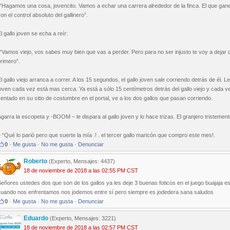
-“Hagamos una cosa, jovencito. Vamos a echar una carrera alrededor de la finca. El que gan
on el control absoluto del gallinero”.
l gallo joven se echa a reír:
“Vamos viejo, vos sabes muy bien que vas a perder. Pero para no ser injusto te voy a dejar 
rimero”.
l gallo viejo arranca a correr. A los 15 segundos, el gallo joven sale corriendo detrás de él. Le
oven cada vez está mas cerca. Ya está a sólo 15 centímetros detrás del gallo viejo y cada ve
entado en su sitio de costumbre en el portal, ve a los dos gallos que pasan corriendo.
garra la escopeta y -BOOM – le dispara al gallo joven y lo hace trizas. El granjero tristemen
 “Qué lo parió pero que suerte la mía .! . el tercer gallo maricón que compro este mes!.
0
·
Me gusta
·
No me gusta
·
Denunciar
Roberto
(Experto, Mensajes: 4437)
18 de noviembre de 2018 a las 02:55 PM CST
eñores ustedes dos que son de los gallos ya les deje 3 buenas foticos en el juego buajaja
cuando nos enfrentamos nos jodemos entre sí pero siempre es jodedera sana saludos
0
·
Me gusta
·
No me gusta
·
Denunciar
Eduardo
(Experto, Mensajes: 3221)
18 de noviembre de 2018 a las 02:57 PM CST