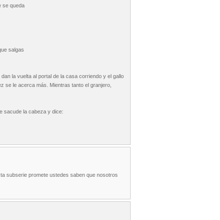
e se queda
que salgas
 dan la vuelta al portal de la casa corriendo y el gallo
z se le acerca más. Mientras tanto el granjero,
te sacude la cabeza y dice:
 esta subserie promete ustedes saben que nosotros