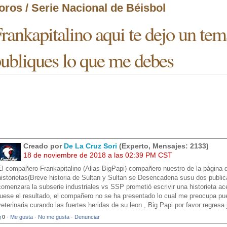
oros / Serie Nacional de Béisbol
rankapitalino aqui te dejo un tem
ubliques lo que me debes
Creado por
De La Cruz Sori
(Experto, Mensajes: 2133)
18 de noviembre de 2018 a las 02:39 PM CST
El compañero Frankapitalino (Alias BigPapi) compañero nuestro de la página de
historietas(Breve historia de Sultan y Sultan se Desencadena susu dos publi
comenzara la subserie industriales vs SSP prometió escrivir una historieta ac
fuese el resultado, el compañero no se ha presentado lo cual me preocupa pue
veterinaria curando las fuertes heridas de su leon , Big Papi por favor regresa j
0
·
Me gusta
·
No me gusta
·
Denunciar