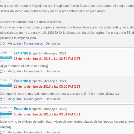
e la cruz claro que lo vi jejeje es que imaginese fueron 3 victorias aplastantes sin dejar duda 
scribir un libro o una publicacion y no se a presentado ni el no jose angel
aballero la barrida esa fue dura le hicimos
0 carreras y muchos tubey y triples y jonrron con bases llenas ,vamos aplastante y yo lo di
ndustrialistas en mi contra y salio jiji😂😂😂 la ultima barrida de los gallos fue en la seri
plicamos la limpieza jaha
0
·
Me gusta
·
No me gusta
·
Denunciar
Eduardo
(Experto, Mensajes: 3221)
18 de noviembre de 2018 a las 02:59 PM CST
ajaja ta bueno el chiste ese buajjjj
0
·
Me gusta
·
No me gusta
·
Denunciar
Eduardo
(Experto, Mensajes: 3221)
18 de noviembre de 2018 a las 03:00 PM CST
Claro que si roberto mandale con todo pero esra ves gano 2 mi hermano jajajuahya
0
·
Me gusta
·
No me gusta
·
Denunciar
Eduardo
(Experto, Mensajes: 3221)
18 de noviembre de 2018 a las 03:01 PM CST
oberto y no te olvides de subir algun video de momentos claves de los juegos ya sea a favo
uajbuajj
0
·
Me gusta
·
No me gusta
·
Denunciar