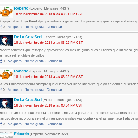
Roberto
(Experto, Mensajes: 4437)
18 de noviembre de 2018 a las 03:01 PM CST
uajajja Eduardo ya Paret dijo que volverá a ganar los dos primeros y que te dejará el último pa
0
·
Me gusta
·
No me gusta
·
Denunciar
De La Cruz Sori
(Experto, Mensajes: 2133)
18 de noviembre de 2018 a las 03:02 PM CST
oberto tenemos que festejar y aprovechar los dias de gloria pues tu sabes que un dia se gana
es haga reir el chiste de gallos
0
·
Me gusta
·
No me gusta
·
Denunciar
Roberto
(Experto, Mensajes: 4437)
18 de noviembre de 2018 a las 03:02 PM CST
sí es Eduardo tranquilo siempre que quieras ver luego me dices que yo se dond e buscarlo y
0
·
Me gusta
·
No me gusta
·
Denunciar
De La Cruz Sori
(Experto, Mensajes: 2133)
18 de noviembre de 2018 a las 03:04 PM CST
oberto mano creo que en esta subserie si no vas a ganar 2 x 1 no tienes lanzadores para m
arroso debe incorporarse y el primer juego olvidalo vas contra yariel asi que nada trata de 
0
·
Me gusta
·
No me gusta
·
Denunciar
Eduardo
(Experto, Mensajes: 3221)