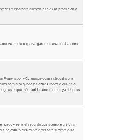
 ustedes y el tercero nuestro ,esa es mi prediccion y
hacer ves, quiero que vc gane uno esa barrida entre
lon Romero por VCL aunque contra ciego tiro una
és para el segundo les entra Freddy y Villa en el
juego es el que más fácil la tienen porque ya después
rcer juego y peña el segundo que suempre tira 5 inin
es no estuvo bien frente a vcl pero si frente a las