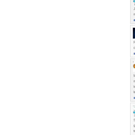
J
R
t
l
S
g