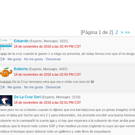
[Página 1 de 2]
2
>
>>
Eduardo
(Experto, Mensajes: 3221)
18 de noviembre de 2018 a las 02:44 PM CST
ajaja de la cruz cuando le ganen 1 a ciego se presenta ,de todas forma creo que el no teng
0
·
Me gusta
·
No me gusta
·
Denunciar
Roberto
(Experto, Mensajes: 4437)
18 de noviembre de 2018 a las 02:50 PM CST
uajajaja De la Cruz hermano mira que me e reído con esto lol 😂
0
·
Me gusta
·
No me gusta
·
Denunciar
De La Cruz Sori
(Experto, Mensajes: 2133)
18 de noviembre de 2018 a las 02:51 PM CST
ano pero no se si leistes cuando tu dijistes que era barrida(cosa que yo jamas imagine) el dij
ues el daba por hecho que era 2 1 para industriales, me prometio escribir una buena historia
ubserie no lo caompañó la suerte jaja y si hay que esperara a la subserie de mas arriba pues
nalizas que lo tiraron todo contra SSP y fran medina ya esta cogiendo lo suyo asi que verem
ufasa el leonque quiso deborar todo un gallinero y salio lleno de espuelasos