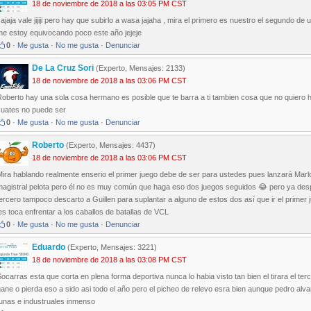
18 de noviembre de 2018 a las 03:05 PM CST
ajaja vale jijiji pero hay que subirlo a wasa jajaha , mira el primero es nuestro el segundo de
me estoy equivocando poco este año jejeje
0
·
Me gusta
·
No me gusta
·
Denunciar
De La Cruz Sori
(Experto, Mensajes: 2133)
18 de noviembre de 2018 a las 03:06 PM CST
oberto hay una sola cosa hermano es posible que te barra a ti tambien cosa que no quiero 
cuates no puede ser
0
·
Me gusta
·
No me gusta
·
Denunciar
Roberto
(Experto, Mensajes: 4437)
18 de noviembre de 2018 a las 03:06 PM CST
Mira hablando realmente enserio el primer juego debe de ser para ustedes pues lanzará Mar
magistral pelota pero él no es muy común que haga eso dos juegos seguidos 😂 pero ya despu
ercero tampoco descarto a Guillen para suplantar a alguno de estos dos así que ir el primer 
es toca enfrentar a los caballos de batallas de VCL
0
·
Me gusta
·
No me gusta
·
Denunciar
Eduardo
(Experto, Mensajes: 3221)
18 de noviembre de 2018 a las 03:08 PM CST
ocarras esta que corta en plena forma deportiva nunca lo habia visto tan bien el tirara el te
ane o pierda eso a sido asi todo el año pero el picheo de relevo esra bien aunque pedro alvar
tunas e industruales inmenso