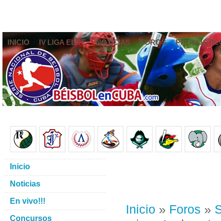
INICIO
IV LIGA ELITE
NOTICIAS
FOROS
PRONÓSTIC
Inicio
Noticias
En vivo!!!
Inicio
»
Foros
»
S
Concursos