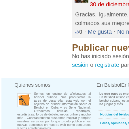
30 de diciembr
Gracias. Igualmente
colmados sus mejore
0
·
Me gusta
·
No 
Publicar nue
No has iniciado sesió
sesión
o
registrate
par
Quienes somos
En BeisbolE
Somos un equipo de aficionados al
Lo que puedes enco
béisbol cubano. Nos propusimos la
En BeisbolEnCuba.co
tarea de desarrollar esta web con el
béisbol cubano, estad
objetivo de brindar información sobre el
los juegos y más...
Béisbol en Cuba y su Serie Nacional.
Ofrecemos noticias, reportajes,
estadísticas, foros de debate, juegos online y mucho
Noticias del béisb
más... Constantemente buscamos mejorar y ampliar
nuestros servicios por lo que pronto publicaremos
Foros, opiniones, 
nuevas secciones en nuestra web como concursos
y otros entretenimientos.