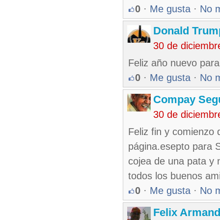
0
·
Me gusta
·
No 
Donald Tru
30 de diciembr
Feliz año nuevo para
0
·
Me gusta
·
No 
Compay Seg
30 de diciembr
Feliz fin y comienzo
página.esepto para 
cojea de una pata y
todos los buenos ami
0
·
Me gusta
·
No 
Felix Armand