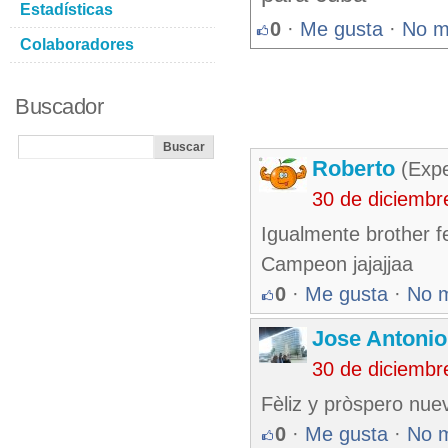
Estadísticas
0
·
Me gusta
·
No m
Colaboradores
Buscador
Roberto
(Exp
30 de diciembr
Igualmente brother fel
Campeon jajajjaa
0
·
Me gusta
·
No 
Jose Antonio
30 de diciembr
Fèliz y pròspero nue
0
·
Me gusta
·
No 