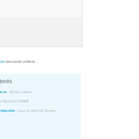
rate
para poder publicar.
nterés
- Béisbol cubano
o.cu
io Oficial del INDER
- Ligas de futbol de Europa
ropa.com