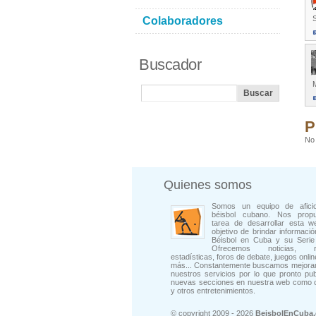
S
Colaboradores
Buscador
P
No 
Quienes somos
Somos un equipo de afici
béisbol cubano. Nos prop
tarea de desarrollar esta w
objetivo de brindar informació
Béisbol en Cuba y su Serie 
Ofrecemos noticias, rep
estadísticas, foros de debate, juegos onli
más... Constantemente buscamos mejorar
nuestros servicios por lo que pronto pu
nuevas secciones en nuestra web como 
y otros entretenimientos.
© copyright 2009 - 2026
BeisbolEnCuba