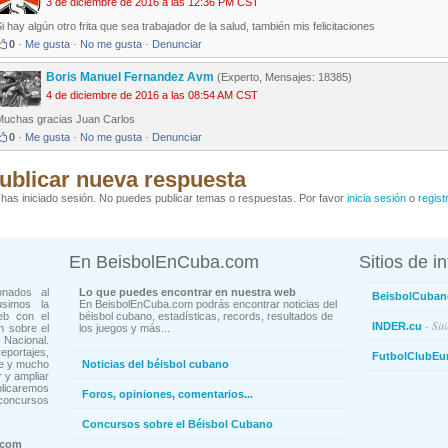
3 de diciembre de 2016 a las 12:36 PM CST
i hay algún otro frita que sea trabajador de la salud, también mis felicitaciones
0
·
Me gusta
·
No me gusta
·
Denunciar
Boris Manuel Fernandez Avm
(Experto, Mensajes: 18385)
4 de diciembre de 2016 a las 08:54 AM CST
Muchas gracias Juan Carlos
0
·
Me gusta
·
No me gusta
·
Denunciar
ublicar nueva respuesta
has iniciado sesión. No puedes publicar temas o respuestas. Por favor
inicia sesión
o
regist
En BeisbolEnCuba.com
Sitios de i
onados al
Lo que puedes encontrar en nuestra web
BeisbolCuban
usimos la
En BeisbolEnCuba.com podrás encontrar noticias del
eb con el
béisbol cubano, estadísticas, records, resultados de
- Sit
INDER.cu
n sobre el
los juegos y más...
Nacional.
ortajes,
FutbolClubEu
ne y mucho
Noticias del béisbol cubano
 y ampliar
blicaremos
Foros, opiniones, comentarios...
concursos
Concursos sobre el Béisbol Cubano
.com