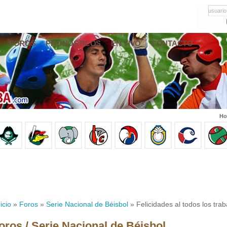
usuario
FOROS
PRONÓSTICOS
EN VIVO
CONTACTO
Ho
icio
»
Foros
»
Serie Nacional de Béisbol
» Felicidades al todos los tra
oros / Serie Nacional de Béisbol