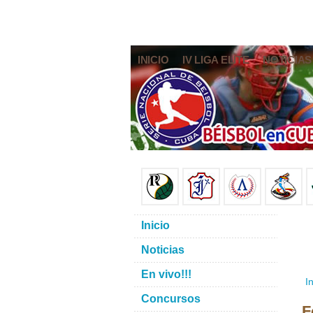
INICIO
IV LIGA ELITE
NOTICIAS
Inicio
Noticias
En vivo!!!
In
Concursos
F