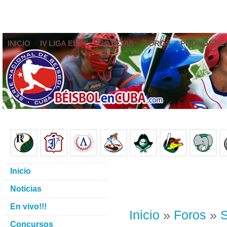
INICIO
IV LIGA ELITE
NOTICIAS
FOROS
PRONÓSTIC
Inicio
Noticias
En vivo!!!
Inicio
»
Foros
»
S
Concursos