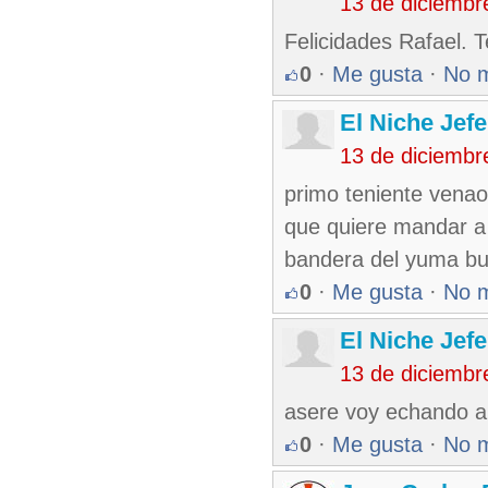
13 de diciembr
Felicidades Rafael. T
0
·
Me gusta
·
No 
El Niche Jef
13 de diciembr
primo teniente venao
que quiere mandar a 
bandera del yuma bua
0
·
Me gusta
·
No 
El Niche Jef
13 de diciembr
asere voy echando a 
0
·
Me gusta
·
No 