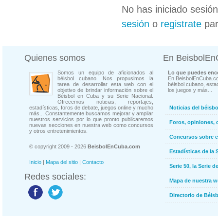
No has iniciado sesió
sesión
o
registrate
par
Quienes somos
En BeisbolE
Somos un equipo de aficionados al
Lo que puedes enco
béisbol cubano. Nos propusimos la
En BeisbolEnCuba.co
tarea de desarrollar esta web con el
béisbol cubano, estad
objetivo de brindar información sobre el
los juegos y más...
Béisbol en Cuba y su Serie Nacional.
Ofrecemos noticias, reportajes,
estadísticas, foros de debate, juegos online y mucho
Noticias del béisb
más... Constantemente buscamos mejorar y ampliar
nuestros servicios por lo que pronto publicaremos
Foros, opiniones, 
nuevas secciones en nuestra web como concursos
y otros entretenimientos.
Concursos sobre e
© copyright 2009 - 2026
BeisbolEnCuba.com
Estadísticas de la 
Inicio
|
Mapa del sitio
|
Contacto
Serie 50, la Serie d
Redes sociales:
Mapa de nuestra 
Directorio de Béi