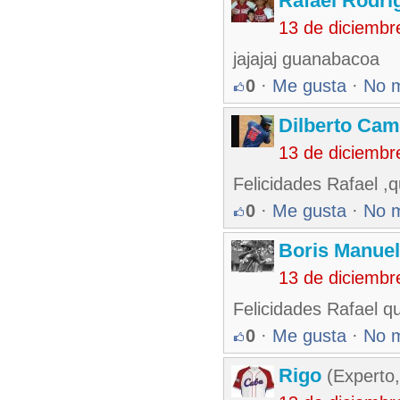
Rafael Rodr
13 de diciembr
jajajaj guanabacoa
0
·
Me gusta
·
No 
Dilberto Ca
13 de diciembr
Felicidades Rafael ,
0
·
Me gusta
·
No 
Boris Manue
13 de diciembr
Felicidades Rafael q
0
·
Me gusta
·
No 
Rigo
(Experto,