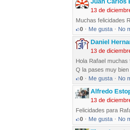
Juan Carlos 
13 de diciembr
Muchas felicidades R
0
·
Me gusta
·
No 
Daniel Hern
13 de diciembr
Hola Rafael muchas f
Q la pases muy bien
0
·
Me gusta
·
No 
Alfredo Esto
13 de diciembr
Felicidades para Rafa
0
·
Me gusta
·
No 