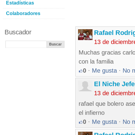
Estadísticas
Colaboradores
Buscador
Rafael Rodr
13 de diciembr
Muchas gracias carl
con la familia
0
·
Me gusta
·
No 
El Niche Jef
13 de diciembr
rafael que bolero as
el infierno
0
·
Me gusta
·
No 