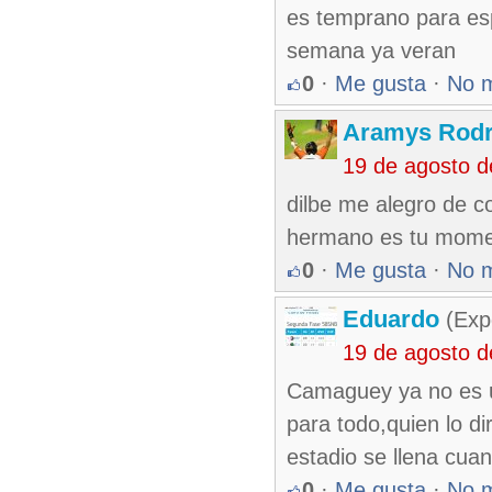
es temprano para es
semana ya veran
0
·
Me gusta
·
No 
Aramys Rodr
19 de agosto 
dilbe me alegro de c
hermano es tu momen
0
·
Me gusta
·
No 
Eduardo
(Exp
19 de agosto 
Camaguey ya no es un
para todo,quien lo d
estadio se llena cuan
0
·
Me gusta
·
No 