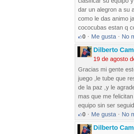
clasificar su equipo
dar un alegron a su a
como le das animo j
cococubas estan q c
0
·
Me gusta
·
No 
Dilberto Ca
19 de agosto 
Gracias mi gente esto
juego ,le tube que r
de la paz ,y le agr
mas que me felicitan
equipo sin ser segu
0
·
Me gusta
·
No 
Dilberto Ca