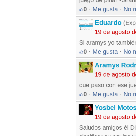
juego de pinar -Gran
0
·
Me gusta
·
No 
Eduardo
(Exp
19 de agosto 
Si aramys yo también
0
·
Me gusta
·
No 
Aramys Rodr
19 de agosto 
que paso con ese jue
0
·
Me gusta
·
No 
Yosbel Motos
19 de agosto 
Saludos amigos él Di