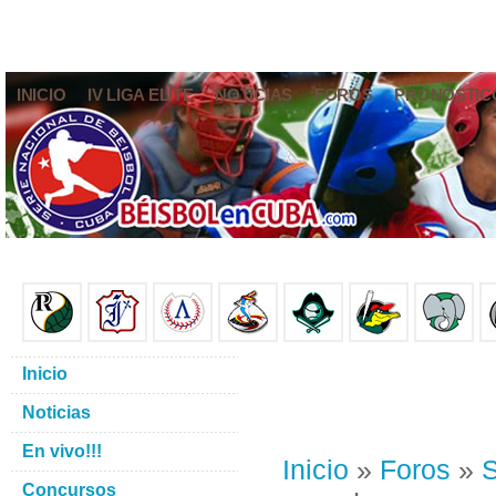
INICIO
IV LIGA ELITE
NOTICIAS
FOROS
PRONÓSTIC
Inicio
Noticias
En vivo!!!
Inicio
»
Foros
»
S
Concursos