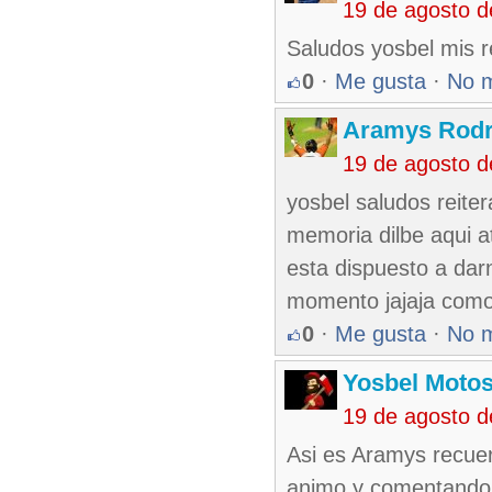
19 de agosto 
Saludos yosbel mis r
0
·
Me gusta
·
No 
Aramys Rodr
19 de agosto 
yosbel saludos reite
memoria dilbe aqui 
esta dispuesto a dar
momento jajaja com
0
·
Me gusta
·
No 
Yosbel Motos
19 de agosto 
Asi es Aramys recue
animo y comentando e