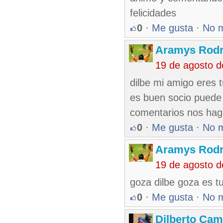
felicidades
0
·
Me gusta
·
No 
Aramys Rodr
19 de agosto 
dilbe mi amigo eres 
es buen socio puede
comentarios nos hag
0
·
Me gusta
·
No 
Aramys Rodr
19 de agosto 
goza dilbe goza es t
0
·
Me gusta
·
No 
Dilberto Ca