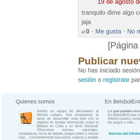
19 de agosto 
tranquilo dime algo 
jaja
0
·
Me gusta
·
No 
[Página
Publicar nue
No has iniciado sesió
sesión
o
registrate
par
Quienes somos
En BeisbolE
Somos un equipo de aficionados al
Lo que puedes enco
béisbol cubano. Nos propusimos la
En BeisbolEnCuba.co
tarea de desarrollar esta web con el
béisbol cubano, estad
objetivo de brindar información sobre el
los juegos y más...
Béisbol en Cuba y su Serie Nacional.
Ofrecemos noticias, reportajes,
estadísticas, foros de debate, juegos online y mucho
Noticias del béisb
más... Constantemente buscamos mejorar y ampliar