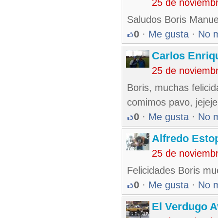
25 de noviemb
Saludos Boris Manue
0
·
Me gusta
·
No 
Carlos Enriq
25 de noviemb
Boris, muchas felicid
comimos pavo, jejeje
0
·
Me gusta
·
No 
Alfredo Esto
25 de noviemb
Felicidades Boris muc
0
·
Me gusta
·
No 
El Verdugo 