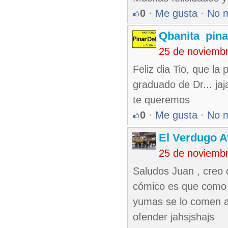
0
·
Me gusta
·
No 
Qbanita_pin
25 de noviemb
Feliz dia Tio, que la
graduado de Dr... jaja
te queremos
0
·
Me gusta
·
No 
El Verdugo 
25 de noviemb
Saludos Juan , creo q
cómico es que como h
yumas se lo comen a 
ofender jahsjshajs