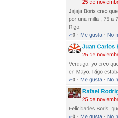
25 de noviemb
Jajaja Boris creo que
por una milla , 75 a 
Rigo,
0
·
Me gusta
·
No 
Juan Carlos 
25 de noviemb
Verdugo, yo creo que
en Mayo, Rigo estaba
0
·
Me gusta
·
No 
Rafael Rodr
25 de noviemb
Felicidades Boris, qu
0
·
Me gusta
·
No 