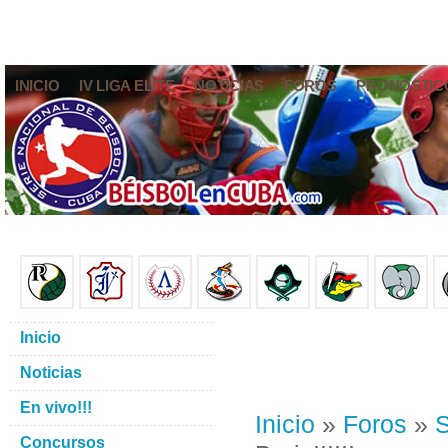
INICIO
IV LIGA ELITE
NOTICIAS
FOROS
PRONÓSTIC
Inicio
Noticias
En vivo!!!
Inicio
»
Foros
»
S
Concursos