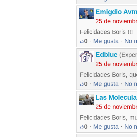
Emigdio Av
25 de noviemb
Felicidades Boris !!!
0
·
Me gusta
·
No 
Edblue
(Exper
25 de noviemb
Felicidades Boris, q
0
·
Me gusta
·
No 
Las Molecul
25 de noviemb
Felicidades Boris, m
0
·
Me gusta
·
No 