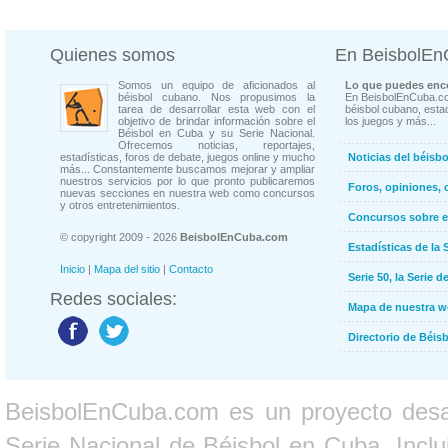
Quienes somos
En BeisbolE
Somos un equipo de aficionados al
Lo que puedes enco
béisbol cubano. Nos propusimos la
En BeisbolEnCuba.co
tarea de desarrollar esta web con el
béisbol cubano, estad
objetivo de brindar información sobre el
los juegos y más...
Béisbol en Cuba y su Serie Nacional.
Ofrecemos noticias, reportajes,
estadísticas, foros de debate, juegos online y mucho
Noticias del béisb
más... Constantemente buscamos mejorar y ampliar
nuestros servicios por lo que pronto publicaremos
Foros, opiniones, 
nuevas secciones en nuestra web como concursos
y otros entretenimientos.
Concursos sobre e
© copyright 2009 - 2026
BeisbolEnCuba.com
Estadísticas de la 
Inicio
|
Mapa del sitio
|
Contacto
Serie 50, la Serie d
Redes sociales:
Mapa de nuestra 
Directorio de Béi
BeisbolEnCuba.com es un proyecto desarr
Serie Nacional de Béisbol en Cuba. Inclui