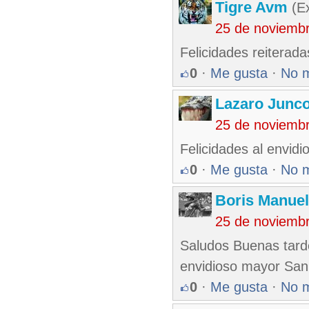
Tigre Avm
(Ex
25 de noviemb
Felicidades reiterada
0
·
Me gusta
·
No 
Lazaro Junc
25 de noviemb
Felicidades al envid
0
·
Me gusta
·
No 
Boris Manue
25 de noviemb
Saludos Buenas tardes
envidioso mayor San L
0
·
Me gusta
·
No 