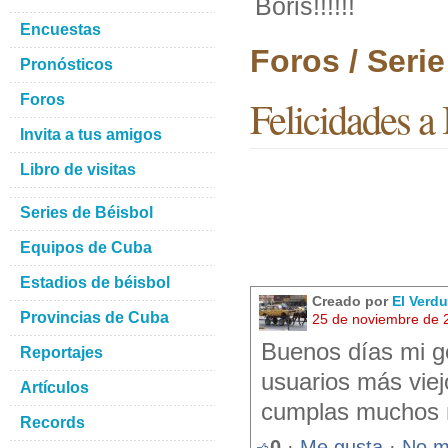
Boris!!!!!!
Encuestas
Foros / Seri
Pronósticos
Foros
Felicidades a 
Invita a tus amigos
Libro de visitas
Series de Béisbol
Equipos de Cuba
Estadios de béisbol
Creado por
El Verd
Provincias de Cuba
25 de noviembre de 
Buenos días mi g
Reportajes
usuarios más viej
Artículos
cumplas muchos
Records
0
·
Me gusta
·
No m