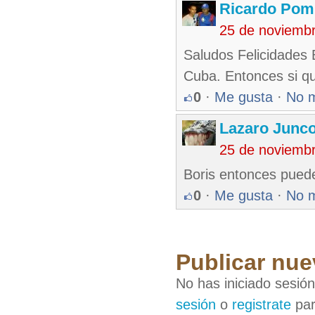
Ricardo Pom
25 de noviemb
Saludos Felicidades 
Cuba. Entonces si qu
0
·
Me gusta
·
No 
Lazaro Junc
25 de noviemb
Boris entonces puede
0
·
Me gusta
·
No 
Publicar nue
No has iniciado sesió
sesión
o
registrate
par