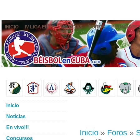
INICIO
IV LIGA ELITE
NOTICIAS
FOROS
PRONÓSTIC
Inicio
Noticias
En vivo!!!
Inicio
»
Foros
»
S
Concursos