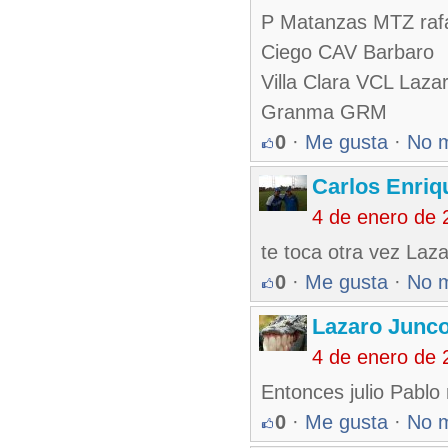
P Matanzas MTZ raf
Ciego CAV Barbaro
Villa Clara VCL Laza
Granma GRM
0
·
Me gusta
·
No 
Carlos Enriq
4 de enero de 
te toca otra vez Laz
0
·
Me gusta
·
No 
Lazaro Junc
4 de enero de 
Entonces julio Pablo 
0
·
Me gusta
·
No 