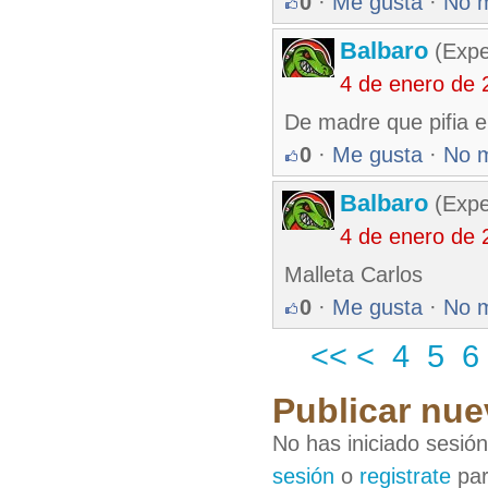
0
·
Me gusta
·
No 
Balbaro
(Expe
4 de enero de 
De madre que pifia e
0
·
Me gusta
·
No 
Balbaro
(Expe
4 de enero de 
Malleta Carlos
0
·
Me gusta
·
No 
<<
<
4
5
6
Publicar nue
No has iniciado sesió
sesión
o
registrate
par