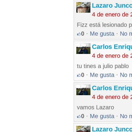
Lazaro Junc
4 de enero de 
Fizz está lesionado p
0
·
Me gusta
·
No 
Carlos Enriq
4 de enero de 
tu tines a julio pablo
0
·
Me gusta
·
No 
Carlos Enriq
4 de enero de 
vamos Lazaro
0
·
Me gusta
·
No 
Lazaro Junc