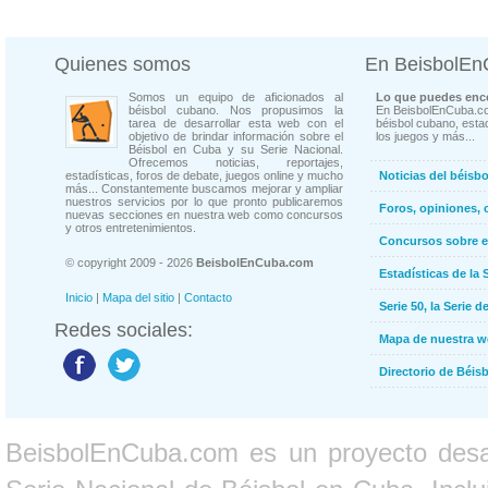
Quienes somos
En BeisbolE
Somos un equipo de aficionados al
Lo que puedes enco
béisbol cubano. Nos propusimos la
En BeisbolEnCuba.co
tarea de desarrollar esta web con el
béisbol cubano, estad
objetivo de brindar información sobre el
los juegos y más...
Béisbol en Cuba y su Serie Nacional.
Ofrecemos noticias, reportajes,
estadísticas, foros de debate, juegos online y mucho
Noticias del béisb
más... Constantemente buscamos mejorar y ampliar
nuestros servicios por lo que pronto publicaremos
Foros, opiniones, 
nuevas secciones en nuestra web como concursos
y otros entretenimientos.
Concursos sobre e
© copyright 2009 - 2026
BeisbolEnCuba.com
Estadísticas de la 
Inicio
|
Mapa del sitio
|
Contacto
Serie 50, la Serie d
Redes sociales:
Mapa de nuestra 
Directorio de Béi
BeisbolEnCuba.com es un proyecto desarr