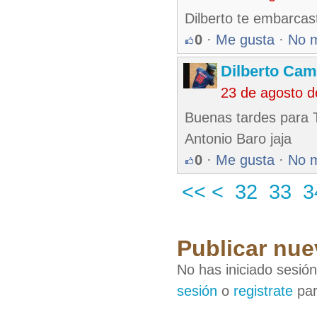
Dilberto te embarcas
0
·
Me gusta
·
No 
Dilberto Ca
23 de agosto 
Buenas tardes para 
Antonio Baro jaja
0
·
Me gusta
·
No 
<<
<
32
33
3
Publicar nue
No has iniciado sesió
sesión
o
registrate
par