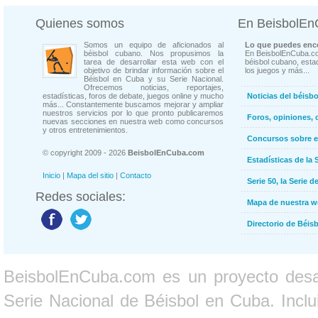
Quienes somos
En BeisbolE
Somos un equipo de aficionados al
Lo que puedes enco
béisbol cubano. Nos propusimos la
En BeisbolEnCuba.co
tarea de desarrollar esta web con el
béisbol cubano, estad
objetivo de brindar información sobre el
los juegos y más...
Béisbol en Cuba y su Serie Nacional.
Ofrecemos noticias, reportajes,
estadísticas, foros de debate, juegos online y mucho
Noticias del béisb
más... Constantemente buscamos mejorar y ampliar
nuestros servicios por lo que pronto publicaremos
Foros, opiniones, 
nuevas secciones en nuestra web como concursos
y otros entretenimientos.
Concursos sobre e
© copyright 2009 - 2026
BeisbolEnCuba.com
Estadísticas de la 
Inicio
|
Mapa del sitio
|
Contacto
Serie 50, la Serie d
Redes sociales:
Mapa de nuestra 
Directorio de Béi
BeisbolEnCuba.com es un proyecto desarr
Serie Nacional de Béisbol en Cuba. Inclui