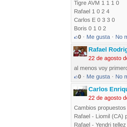
Tigre AVM 1 1 1 0
Rafael 1 0 2 4
Carlos E 0 3 3 0
Boris 0 1 0 2
0
·
Me gusta
·
No 
Rafael Rodr
22 de agosto d
al menos voy primero
0
·
Me gusta
·
No 
Carlos Enriq
22 de agosto d
Cambios propuestos
Rafael - Liomil (CA) 
Rafael - Yendri telle