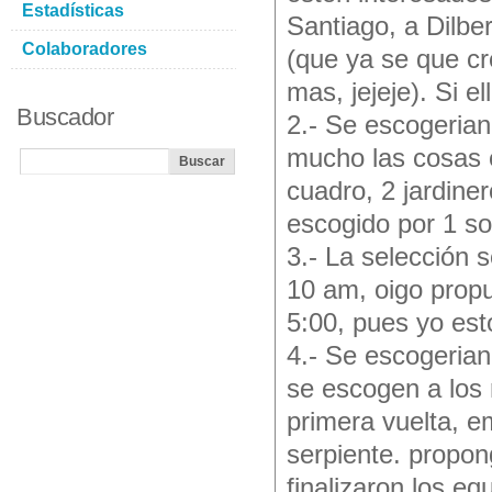
Estadísticas
Santiago, a Dilbe
Colaboradores
(que ya se que cre
mas, jejeje). Si 
Buscador
2.- Se escogerian
mucho las cosas e
cuadro, 2 jardine
escogido por 1 so
3.- La selección 
10 am, oigo propu
5:00, pues yo es
4.- Se escogerian
se escogen a los 
primera vuelta, 
serpiente. propo
finalizaron los eq