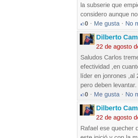
la subserie que emp
considero aunque no
0
·
Me gusta
·
No 
Dilberto Ca
22 de agosto 
Saludos Carlos treme
efectividad ,en cuant
líder en jonrones ,al
pero deben levantar.
0
·
Me gusta
·
No 
Dilberto Ca
22 de agosto 
Rafael ese quecher 
este inició y con la 