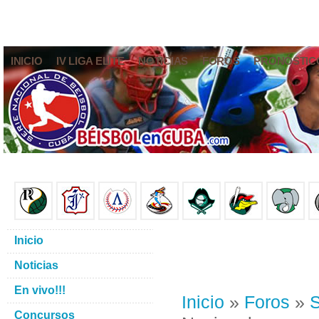
INICIO
IV LIGA ELITE
NOTICIAS
FOROS
PRONÓSTIC
Inicio
Noticias
En vivo!!!
Inicio
»
Foros
»
S
Concursos