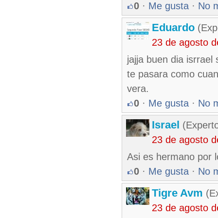
0
·
Me gusta
·
No 
Eduardo
(Exp
23 de agosto 
jajja buen dia isrrael
te pasara como cuand
vera.
0
·
Me gusta
·
No 
Israel
(Experto
23 de agosto 
Asi es hermano por l
0
·
Me gusta
·
No 
Tigre Avm
(Ex
23 de agosto 