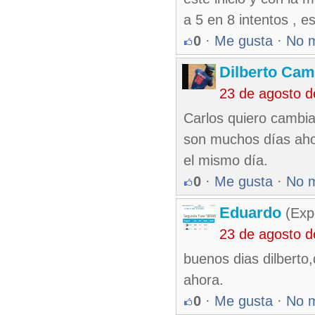
a 5 en 8 intentos , 
0
·
Me gusta
·
No 
Dilberto Ca
23 de agosto 
Carlos quiero cambia
son muchos días aho
el mismo día.
0
·
Me gusta
·
No 
Eduardo
(Exp
23 de agosto 
buenos dias dilberto
ahora.
0
·
Me gusta
·
No 