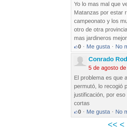
Yo lo mas mal que ve
Matanzas por estar r
campeonato y los muc
otro de otra provinc
mas jardineros mejore
0
·
Me gusta
·
No 
Conrado Rod
5 de agosto de
El problema es que a
permutó, lo recogió 
justificación, por e
cortas
0
·
Me gusta
·
No 
<<
<