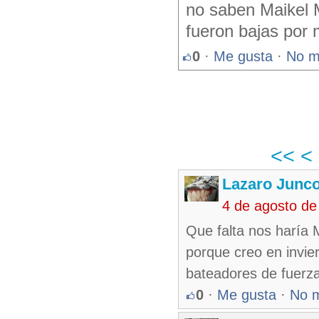
no saben Maikel M
fueron bajas por 
0
·
Me gusta
·
No m
<<
<
Lazaro Junc
4 de agosto de
Que falta nos haría 
porque creo en invie
bateadores de fuerza
0
·
Me gusta
·
No 