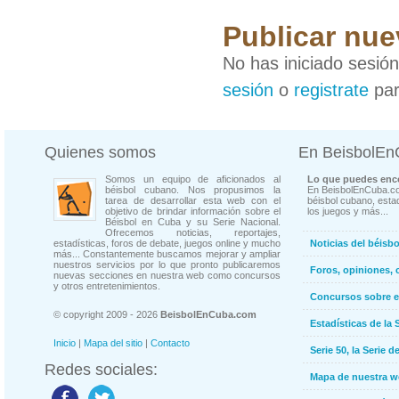
Publicar nue
No has iniciado sesió
sesión
o
registrate
par
Quienes somos
En BeisbolE
Somos un equipo de aficionados al
Lo que puedes enco
béisbol cubano. Nos propusimos la
En BeisbolEnCuba.co
tarea de desarrollar esta web con el
béisbol cubano, estad
objetivo de brindar información sobre el
los juegos y más...
Béisbol en Cuba y su Serie Nacional.
Ofrecemos noticias, reportajes,
estadísticas, foros de debate, juegos online y mucho
Noticias del béisb
más... Constantemente buscamos mejorar y ampliar
nuestros servicios por lo que pronto publicaremos
Foros, opiniones, 
nuevas secciones en nuestra web como concursos
y otros entretenimientos.
Concursos sobre e
© copyright 2009 - 2026
BeisbolEnCuba.com
Estadísticas de la 
Inicio
|
Mapa del sitio
|
Contacto
Serie 50, la Serie d
Redes sociales:
Mapa de nuestra 