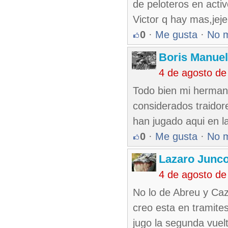
de peloteros en acti
Victor q hay mas,jej
0
·
Me gusta
·
No 
Boris Manue
4 de agosto de
Todo bien mi herman
considerados traidor
han jugado aqui en l
0
·
Me gusta
·
No 
Lazaro Junc
4 de agosto de
No lo de Abreu y Caza
creo esta en tramites
jugo la segunda vuel