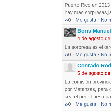
Puerto Rico en 2013 
hay mas sorpresas,ja
0
·
Me gusta
·
No 
Boris Manue
4 de agosto de
La sorpresa es el otr
0
·
Me gusta
·
No 
Conrado Rod
5 de agosto de
La comisión provinci
por Matanzas, para q
sea el peor hueso pa
0
·
Me gusta
·
No 