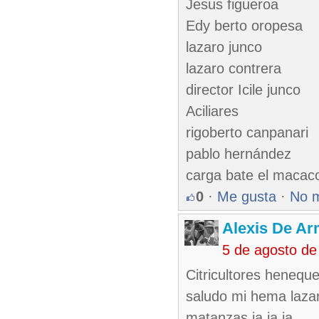
Jesus figueroa
Edy berto oropesa
lazaro junco
lazaro contrera
director Icile junco
Aciliares
rigoberto canpanari
pablo hernández
carga bate el macaco 
0
·
Me gusta
·
No 
Alexis De A
5 de agosto de
Citricultores heneq
saludo mi hema lazar
matanzas ja ja ja