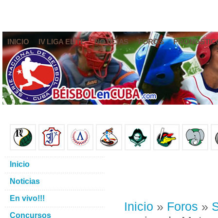
INICIO
IV LIGA ELITE
NOTICIAS
FOROS
PRONÓSTIC
Inicio
Noticias
En vivo!!!
Inicio
»
Foros
»
S
Concursos