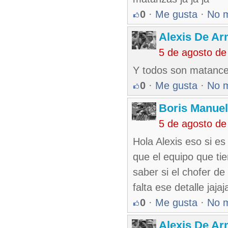
0
·
Me gusta
·
No 
Alexis De A
5 de agosto de
Y todos son matanc
0
·
Me gusta
·
No 
Boris Manue
5 de agosto de
Hola Alexis eso si e
que el equipo que ti
saber si el chofer d
falta ese detalle jajaja
0
·
Me gusta
·
No 
Alexis De A