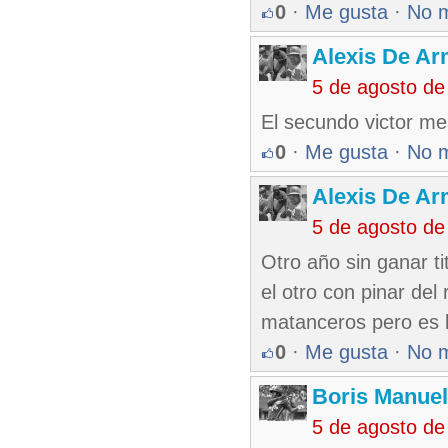
0
·
Me gusta
·
No 
Alexis De A
5 de agosto de
El secundo victor me
0
·
Me gusta
·
No 
Alexis De A
5 de agosto de
Otro año sin ganar ti
el otro con pinar de
matanceros pero es 
0
·
Me gusta
·
No 
Boris Manue
5 de agosto de