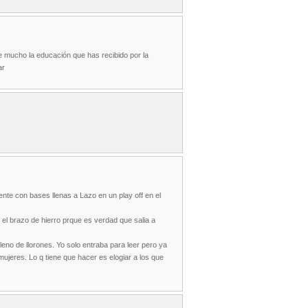
 mucho la educación que has recibido por la
ar
ente con bases llenas a Lazo en un play off en el
 el brazo de hierro prque es verdad que salia a
eno de llorones. Yo solo entraba para leer pero ya
ujeres. Lo q tiene que hacer es elogiar a los que