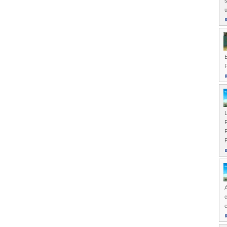
s
L
F
F
P
A
c