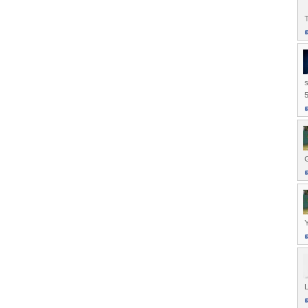
T
s
5
G
L