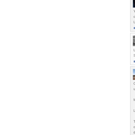
Y
L
L
O
u
M
L
T
o