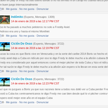
aben en play of fredy ha sido bueno donde si no ha servido ni un carajo es cuando lanza por 
un buen juego internacionalmente
0
·
Me gusta
·
No me gusta
·
Denunciar
Indómito
(Experto, Mensajes: 1309)
14 de enero de 2019 a las 12:17 PM CST
Eso le ha pasado a muchos peloteros no solo a Freddy Asiel.
Pedroso era uno y hasta el mismo Monthiet
0
·
Me gusta
·
No me gusta
·
Denunciar
Ciclón De Ovas
(Experto, Mensajes: 3722)
14 de enero de 2019 a las 12:19 PM CST
ucas la cosa es que Boris vive en Venezuela y en la serie del caribe 2014 Boris se hecho el 
redy asiel dejo a Cuba en ridículo por eso te digo Fredy le debe mucho a la afición cubana 
redy era considerado por aquel entonces como el mejor pitcher de toda Cuba y hizo el ridíc
or tal razón te digo Fredy le debe mucho a la afición aún espero si lo llevan en esta serie del
0
·
Me gusta
·
No me gusta
·
Denunciar
Ciclón De Ovas
(Experto, Mensajes: 3722)
14 de enero de 2019 a las 12:23 PM CST
sí que no juzgues a Boris ya que sus razones tiene a todos nos dolió ver a Cuba perder Fred
ostó a Cuba los centroamericanos te digo Fredy me cae bien desde qué lo vi pitcher contra Co
espero esté mejor este año en el equipo Cuba
0
·
Me gusta
·
No me gusta
·
Denunciar