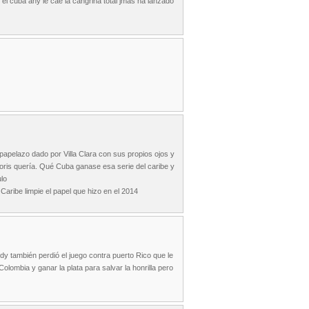
el cuba ahy le cae la cangrina total jmas ha lanzado
papelazo dado por Villa Clara con sus propios ojos y
Boris quería. Qué Cuba ganase esa serie del caribe y
ulo
 Caribe limpie el papel que hizo en el 2014
y también perdió el juego contra puerto Rico que le
lombia y ganar la plata para salvar la honrilla pero