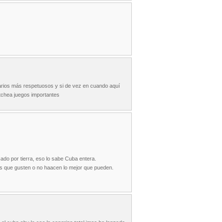
uarios más respetuosos y si de vez en cuando aquí
tchea juegos importantes
do por tierra, eso lo sabe Cuba entera.
eros que gusten o no haacen lo mejor que pueden.