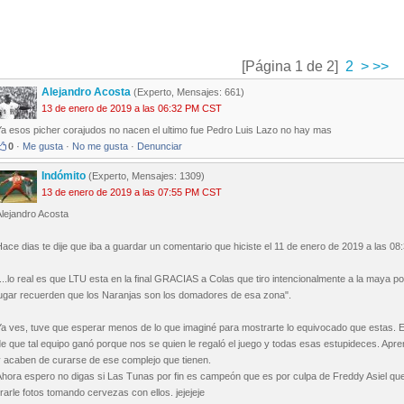
[Página 1 de 2]
2
>
>>
Alejandro Acosta
(Experto, Mensajes: 661)
13 de enero de 2019 a las 06:32 PM CST
Ya esos picher corajudos no nacen el ultimo fue Pedro Luis Lazo no hay mas
0
·
Me gusta
·
No me gusta
·
Denunciar
Indómito
(Experto, Mensajes: 1309)
13 de enero de 2019 a las 07:55 PM CST
Alejandro Acosta
ace dias te dije que iba a guardar un comentario que hiciste el 11 de enero de 2019 a las 08:
...lo real es que LTU esta en la final GRACIAS a Colas que tiro intencionalmente a la maya p
lugar recuerden que los Naranjas son los domadores de esa zona".
Ya ves, tuve que esperar menos de lo que imaginé para mostrarte lo equivocado que estas.
e que tal equipo ganó porque nos se quien le regaló el juego y todas esas estupideces. Apre
y acaben de curarse de ese complejo que tienen.
hora espero no digas si Las Tunas por fin es campeón que es por culpa de Freddy Asiel que l
irarle fotos tomando cervezas con ellos. jejejeje