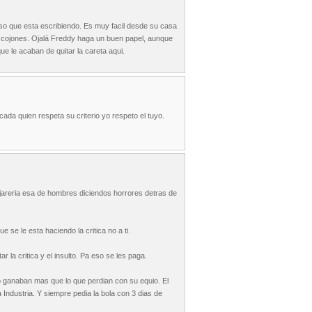
eso que esta escribiendo. Es muy facil desde su casa
i cojones. Ojalá Freddy haga un buen papel, aunque
que le acaban de quitar la careta aqui.
ada quien respeta su criterio yo respeto el tuyo.
pajareria esa de hombres diciendos horrores detras de
e se le esta haciendo la critica no a ti.
 la critica y el insulto. Pa eso se les paga.
o ganaban mas que lo que perdian con su equio. El
 Industria. Y siempre pedia la bola con 3 dias de