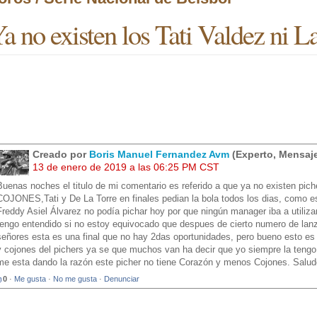
a no existen los Tati Valdez ni L
Creado por
Boris Manuel Fernandez Avm
(Experto, Mensaje
13 de enero de 2019 a las 06:25 PM CST
Buenas noches el titulo de mi comentario es referido a que ya no existen pic
COJONES,Tati y De La Torre en finales pedian la bola todos los dias, como e
Freddy Asiel Álvarez no podía pichar hoy por que ningún manager iba a utiliza
tengo entendido si no estoy equivocado que despues de cierto numero de lan
señores esta es una final que no hay 2das oportunidades, pero bueno esto es
y cojones del pichers ya se que muchos van ha decir que yo siempre la tengo
me esta dando la razón este picher no tiene Corazón y menos Cojones. Salu
0
·
Me gusta
·
No me gusta
·
Denunciar