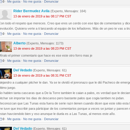
0
·
Me gusta
·
No me gusta
·
Denunciar
Rider Bermudez Avila
(Experto, Mensajes: 164)
13 de enero de 2019 a las 08:17 PM CST
Con todo el respeto que mereces. Creo que eres un cerdo con ese tipo de comentarios y dice
evolución. Quisiera verte a ti lanzando al equipo de los leñadores. Más de un peo te vas a tir
0
·
Me gusta
·
No me gusta
·
Denunciar
Alberto
(Experto, Mensajes: 1173)
13 de enero de 2019 a las 08:23 PM CST
íralo el primer comentario que hace es ese este otro forro mas je
0
·
Me gusta
·
No me gusta
·
Denunciar
Del Vedado
(Experto, Mensajes: 61)
13 de enero de 2019 a las 08:31 PM CST
lejandro a cualquier pitcher le dan. Ya se te olvidó el jonronazo que le dió Pacheco de emerg
ltimo juego.
o hablen tanta cascaras que a De la Torre tambien le caian a palos, es verdad que le decian
itchar sin importar los dias de descanso pero bastante palos que cogia tamben no jodan.
econozcan que Las Tunas esta fuera de serie razn tienen cuando dicen que este sitio esta ll
e tuve que inscribir para párticipar de los comentarios porque a veces se juntan y parecen m
estan havciendolo bien y eso anunque le duela es a Las Tunas, al menos este año.
0
·
Me gusta
·
No me gusta
·
Denunciar
Del Vedado
(Experto, Mensajes: 61)