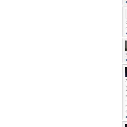
r
M
A
u
N
p
R
m