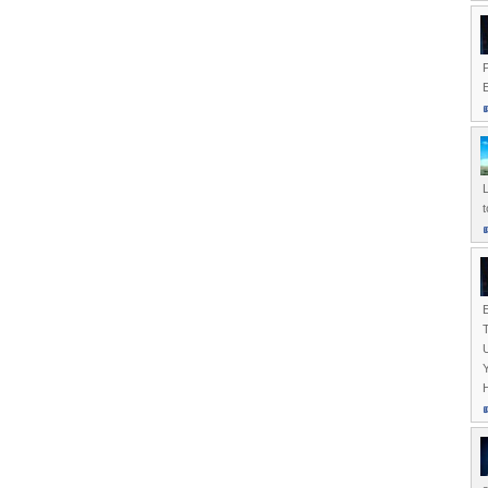
E
L
U
Y
H