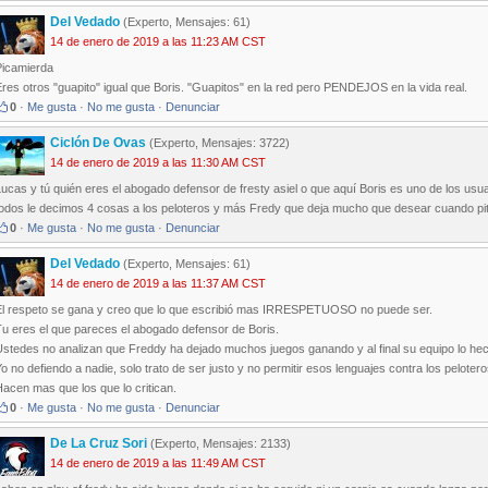
Del Vedado
(Experto, Mensajes: 61)
14 de enero de 2019 a las 11:23 AM CST
Picamierda
res otros "guapito" igual que Boris. "Guapitos" en la red pero PENDEJOS en la vida real.
0
·
Me gusta
·
No me gusta
·
Denunciar
Ciclón De Ovas
(Experto, Mensajes: 3722)
14 de enero de 2019 a las 11:30 AM CST
ucas y tú quién eres el abogado defensor de fresty asiel o que aquí Boris es uno de los us
todos le decimos 4 cosas a los peloteros y más Fredy que deja mucho que desear cuando pi
0
·
Me gusta
·
No me gusta
·
Denunciar
Del Vedado
(Experto, Mensajes: 61)
14 de enero de 2019 a las 11:37 AM CST
El respeto se gana y creo que lo que escribió mas IRRESPETUOSO no puede ser.
Tu eres el que pareces el abogado defensor de Boris.
stedes no analizan que Freddy ha dejado muchos juegos ganando y al final su equipo lo heca
o no defiendo a nadie, solo trato de ser justo y no permitir esos lenguajes contra los pelot
acen mas que los que lo critican.
0
·
Me gusta
·
No me gusta
·
Denunciar
De La Cruz Sori
(Experto, Mensajes: 2133)
14 de enero de 2019 a las 11:49 AM CST