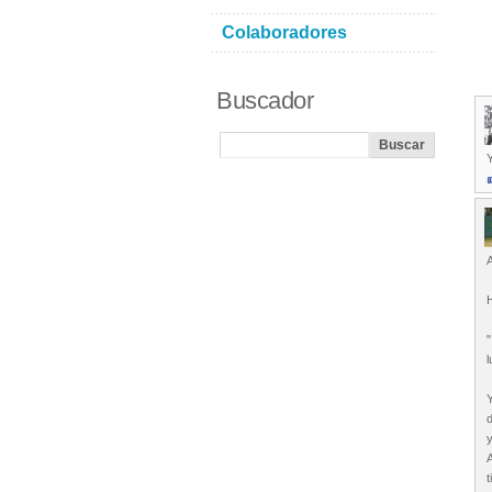
Colaboradores
Buscador
H
"
d
A
t