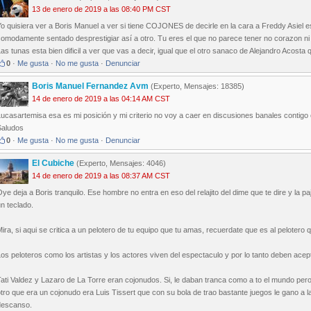
13 de enero de 2019 a las 08:40 PM CST
o quisiera ver a Boris Manuel a ver si tiene COJONES de decirle en la cara a Freddy Asiel 
comodamente sentado desprestigiar así a otro. Tu eres el que no parece tener no corazon n
as tunas esta bien dificil a ver que vas a decir, igual que el otro sanaco de Alejandro Acosta 
0
·
Me gusta
·
No me gusta
·
Denunciar
Boris Manuel Fernandez Avm
(Experto, Mensajes: 18385)
14 de enero de 2019 a las 04:14 AM CST
ucasartemisa esa es mi posición y mi criterio no voy a caer en discusiones banales contigo c
Saludos
0
·
Me gusta
·
No me gusta
·
Denunciar
El Cubiche
(Experto, Mensajes: 4046)
14 de enero de 2019 a las 08:37 AM CST
ye deja a Boris tranquilo. Ese hombre no entra en eso del relajito del dime que te dire y la 
n teclado.
ira, si aqui se critica a un pelotero de tu equipo que tu amas, recuerdate que es al pelotero qu
os peloteros como los artistas y los actores viven del espectaculo y por lo tanto deben aceptar
ati Valdez y Lazaro de La Torre eran cojonudos. Si, le daban tranca como a to el mundo per
tro que era un cojonudo era Luis Tissert que con su bola de trao bastante juegos le gano a la
descanso.