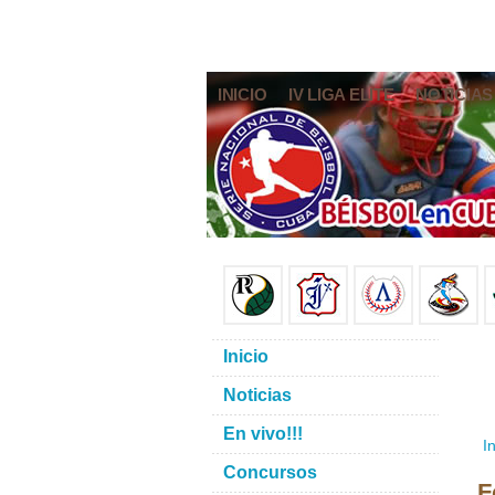
INICIO
IV LIGA ELITE
NOTICIAS
Inicio
Noticias
En vivo!!!
In
Concursos
F