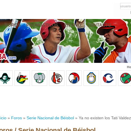
usuario
FOROS
PRONÓSTICOS
EN VIVO
CONTACTO
Ho
icio
»
Foros
»
Serie Nacional de Béisbol
» Ya no existen los Tati Valde
oros / Serie Nacional de Béisbol