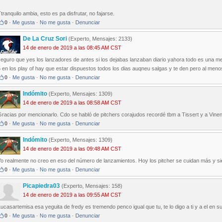
tranquilo ambia, esto es pa disfrutar, no fajarse.
0
·
Me gusta
·
No me gusta
·
Denunciar
De La Cruz Sori
(Experto, Mensajes: 2133)
14 de enero de 2019 a las 08:45 AM CST
eguro que yes los lanzadores de antes si los dejabas lanzaban diario yahora todo es una met
 en los play of hay que estar dispuestos todos los dias auqneu salgas y te den pero al menos
0
·
Me gusta
·
No me gusta
·
Denunciar
Indómito
(Experto, Mensajes: 1309)
14 de enero de 2019 a las 08:58 AM CST
racias por mencionarlo. Cdo se habló de pitchers corajudos recordé tbm a Tissert y a Vinent
0
·
Me gusta
·
No me gusta
·
Denunciar
Indómito
(Experto, Mensajes: 1309)
14 de enero de 2019 a las 09:48 AM CST
Yo realmente no creo en eso del número de lanzamientos. Hoy los pitcher se cuidan más y si
0
·
Me gusta
·
No me gusta
·
Denunciar
Picapiedra03
(Experto, Mensajes: 158)
14 de enero de 2019 a las 09:55 AM CST
ucasartemisa esa yeguita de fredy es tremendo penco igual que tu, te lo digo a ti y a el en su
0
·
Me gusta
·
No me gusta
·
Denunciar