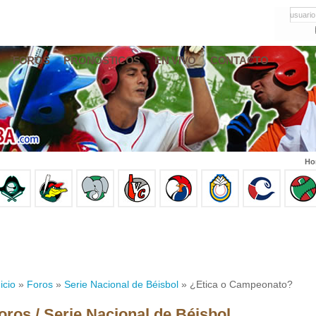
usuario
FOROS
PRONÓSTICOS
EN VIVO
CONTACTO
Ho
icio
»
Foros
»
Serie Nacional de Béisbol
» ¿Etica o Campeonato?
oros / Serie Nacional de Béisbol