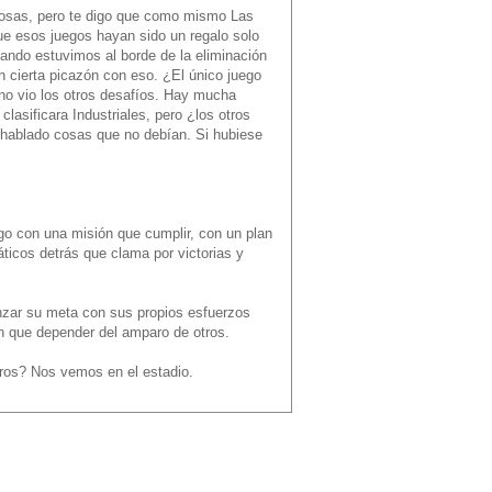
 cosas, pero te digo que como mismo Las
que esos juegos hayan sido un regalo solo
uando estuvimos al borde de la eliminación
n cierta picazón con eso. ¿El único juego
 no vio los otros desafíos. Hay mucha
asificara Industriales, pero ¿los otros
 hablado cosas que no debían. Si hubiese
ego con una misión que cumplir, con un plan
áticos detrás que clama por victorias y
nzar su meta con sus propios esfuerzos
n que depender del amparo de otros.
ros? Nos vemos en el estadio.