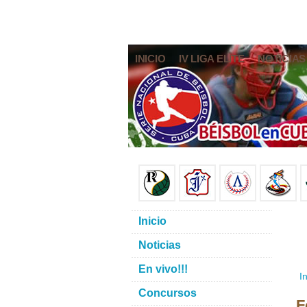
INICIO
IV LIGA ELITE
NOTICIAS
Inicio
Noticias
En vivo!!!
In
Concursos
F