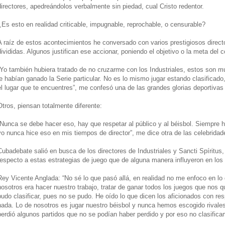
directores, apedreándolos verbalmente sin piedad, cual Cristo redentor.
¿Es esto en realidad criticable, impugnable, reprochable, o censurable?
A raíz de estos acontecimientos he conversado con varios prestigiosos direct
divididas. Algunos justifican ese accionar, poniendo el objetivo o la meta del
“Yo también hubiera tratado de no cruzarme con los Industriales, estos son m
le habían ganado la Serie particular. No es lo mismo jugar estando clasificad
el lugar que te encuentres”, me confesó una de las grandes glorias deportivas
Otros, piensan totalmente diferente:
“Nunca se debe hacer eso, hay que respetar al público y al béisbol. Siempre h
yo nunca hice eso en mis tiempos de director”, me dice otra de las celebridad
Cubadebate salió en busca de los directores de Industriales y Sancti Spíritus
respecto a estas estrategias de juego que de alguna manera influyeron en lo
Rey Vicente Anglada: “No sé lo que pasó allá, en realidad no me enfoco en l
nosotros era hacer nuestro trabajo, tratar de ganar todos los juegos que nos
pudo clasificar, pues no se pudo. He oído lo que dicen los aficionados con re
nada. Lo de nosotros es jugar nuestro béisbol y nunca hemos escogido rival
perdió algunos partidos que no se podían haber perdido y por eso no clasific