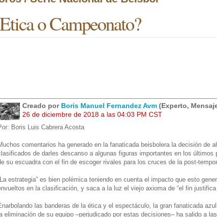
Etica o Campeonato?
Creado por
Boris Manuel Fernandez Avm
(Experto, Mensaje
26 de diciembre de 2018 a las 04:03 PM CST
Por: Boris Luis Cabrera Acosta
Muchos comentarios ha generado en la fanaticada beisbolera la decisión de a
clasificados de darles descanso a algunas figuras importantes en los últimos p
de su escuadra con el fin de escoger rivales para los cruces de la post-tempo
“La estrategia” es bien polémica teniendo en cuenta el impacto que esto gener
envueltos en la clasificación, y saca a la luz el viejo axioma de “el fin justific
Enarbolando las banderas de la ética y el espectáculo, la gran fanaticada azul
la eliminación de su equipo –perjudicado por estas decisiones– ha salido a las