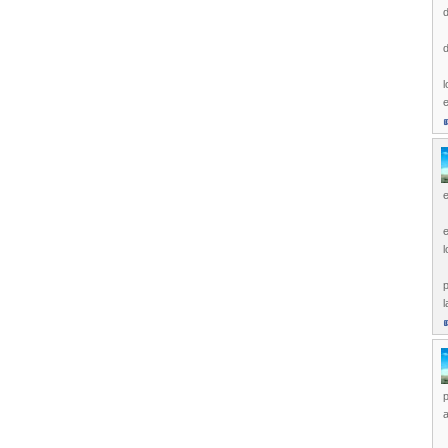
d
l
e
e
l
p
p
a