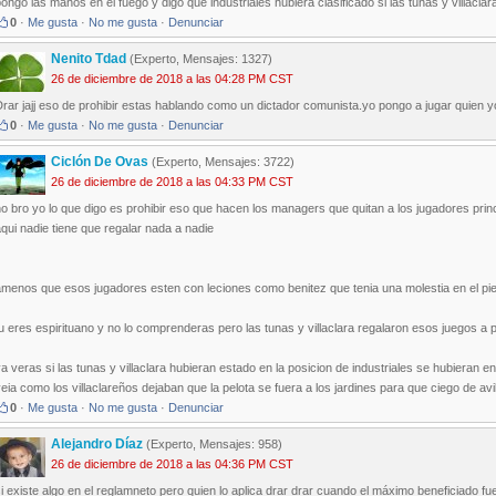
ongo las manos en el fuego y digo que industriales hubiera clasificado si las tunas y villacl
0
·
Me gusta
·
No me gusta
·
Denunciar
Nenito Tdad
(Experto, Mensajes: 1327)
26 de diciembre de 2018 a las 04:28 PM CST
rar jajj eso de prohibir estas hablando como un dictador comunista.yo pongo a jugar quien y
0
·
Me gusta
·
No me gusta
·
Denunciar
Ciclón De Ovas
(Experto, Mensajes: 3722)
26 de diciembre de 2018 a las 04:33 PM CST
o bro yo lo que digo es prohibir eso que hacen los managers que quitan a los jugadores princ
qui nadie tiene que regalar nada a nadie
amenos que esos jugadores esten con leciones como benitez que tenia una molestia en el pi
u eres espirituano y no lo comprenderas pero las tunas y villaclara regalaron esos juegos a p
a veras si las tunas y villaclara hubieran estado en la posicion de industriales se hubiera
eia como los villaclareños dejaban que la pelota se fuera a los jardines para que ciego de avi
0
·
Me gusta
·
No me gusta
·
Denunciar
Alejandro Díaz
(Experto, Mensajes: 958)
26 de diciembre de 2018 a las 04:36 PM CST
i existe algo en el reglamneto pero quien lo aplica drar drar cuando el máximo beneficiado fue