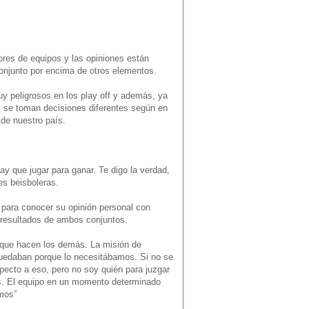
ores de equipos y las opiniones están
 conjunto por encima de otros elementos.
uy peligrosos en los play off y además, ya
o, se toman decisiones diferentes según en
 de nuestro país.
ay que jugar para ganar. Te digo la verdad,
es beisboleras.
, para conocer su opinión personal con
s resultados de ambos conjuntos.
o que hacen los demás. La misión de
 quedaban porque lo necesitábamos. Si no se
specto a eso, pero no soy quién para juzgar
es. El equipo en un momento determinado
amos”