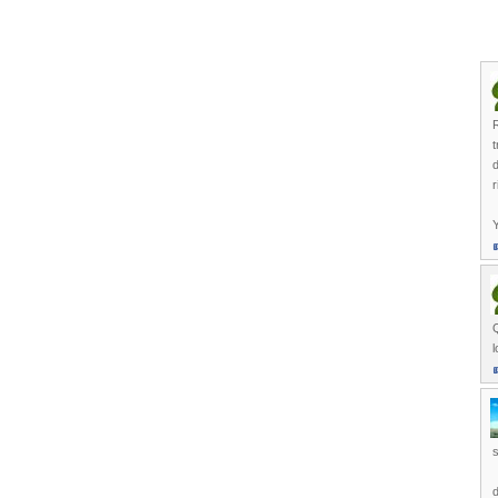
R
t
d
r
Y
Q
l
s
d