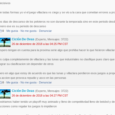
decisivos
e todas formas yo vi el juego villaclara vs ciego y se vio a la cara que cometian errores a p
os dias de descanso de los peloteros no son durante la temporada sino en este periodo desde
enero ese es su periodo de descanso
0
·
Me gusta
·
No me gusta
·
Denunciar
Ciclón De Ovas
(Experto, Mensajes: 3722)
26 de diciembre de 2018 a las 04:25 PM CST
spero tengan en cuenta para la proxima serie algo que prohiba hacer lo que hicieron villaclar
s culpa completamente de villaclara y las tunas que industriales no clasifique pues claro qu
ograr su clasificacion sin depender de otros
ero en algo que estoy de acuerdo es que las tunas y villaclara perdieron esos juegos a prop
la accion que provoca repudio y asco en las personas
0
·
Me gusta
·
No me gusta
·
Denunciar
Ciclón De Ovas
(Experto, Mensajes: 3722)
26 de diciembre de 2018 a las 04:27 PM CST
odriamos haber tenido un playoff muy animado y lleno de competitivdad lleno de beisbol y de
cciones como regalar los juegos lo impidieron