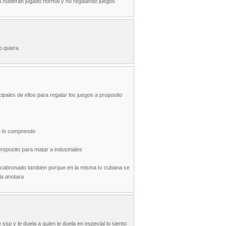
ara hubieran jugado normal y no regalando juegos
o quiera
ipales de ellos para regalar los juegos a proposito
e lo comprendo
roposito para matar a industriales
n encabronado tambien porque en la misma tv cubana se
la anotara
 ssp y le duela a quien le duela en especial lo siento