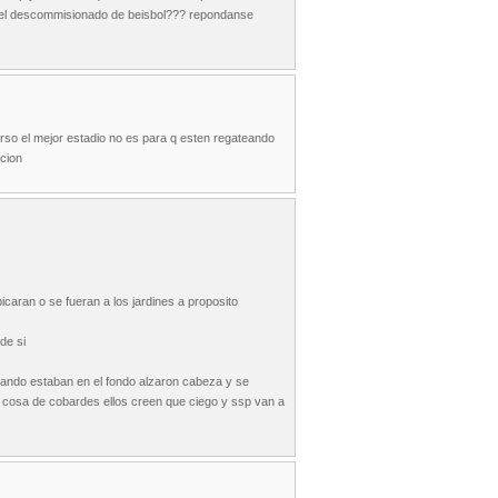
 es el descommisionado de beisbol??? repondanse
rso el mejor estadio no es para q esten regateando
acion
caran o se fueran a los jardines a proposito
de si
cuando estaban en el fondo alzaron cabeza y se
 es cosa de cobardes ellos creen que ciego y ssp van a