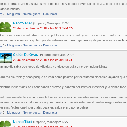
or de la cruz q ahorita salta es mi socio pero hay q decir la verdad, lo q pasa q de donde
ustedes mismo
0
·
Me gusta
·
No me gusta
·
Denunciar
Nenito Tdad
(Experto, Mensajes: 1327)
26 de diciembre de 2018 a las 04:37 PM CST
rar pero hermano industriles tiene la poblacion mas grande y los mejores entrenadores.recu
uegos hasta el mismo ssp les gano la subserie es para q ganaran y de primero en la clasific
0
·
Me gusta
·
No me gusta
·
Denunciar
Ciclón De Ovas
(Experto, Mensajes: 3722)
26 de diciembre de 2018 a las 04:39 PM CST
mi me dio rabia ese juego de villaclara vs ciego de avila y no soy industrialista
ero me dio rabia y asco porque se veia como pelotas perfectamente fildeables dejaban que pi
ientras industriales se escachaban corazon y cabeza por intentar clasificar y lo daban todo 
udo yo que villaclara o las tunas hubieran tenido esa remontada que tuvo industriales que 
usieron a pisarle los talones a ciego eso mata la competitividad en el beisbol elegir rivales
er mas faciles que industriales ojala les salga el tiro por la culata
0
·
Me gusta
·
No me gusta
·
Denunciar
Nenito Tdad
(Experto, Mensajes: 1327)