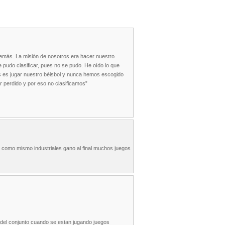
demás. La misión de nosotros era hacer nuestro
 pudo clasificar, pues no se pudo. He oído lo que
os es jugar nuestro béisbol y nunca hemos escogido
 perdido y por eso no clasificamos”
r como mismo industriales gano al final muchos juegos
s del conjunto cuando se estan jugando juegos