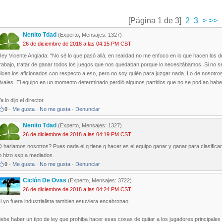
[Página 1 de 3]
2
3
>
>>
Nenito Tdad
(Experto, Mensajes: 1327)
26 de diciembre de 2018 a las 04:15 PM CST
ey Vicente Anglada: “No sé lo que pasó allá, en realidad no me enfoco en lo que hacen los 
rabajo, tratar de ganar todos los juegos que nos quedaban porque lo necesitábamos. Si no se
icen los aficionados con respecto a eso, pero no soy quién para juzgar nada. Lo de nosotr
ivales. El equipo en un momento determinado perdió algunos partidos que no se podían haber
a lo dijo el director.
0
·
Me gusta
·
No me gusta
·
Denunciar
Nenito Tdad
(Experto, Mensajes: 1327)
26 de diciembre de 2018 a las 04:19 PM CST
 hariamos nosotros? Pues nada.el q tiene q hacer es el equipo ganar y ganar para clasifica
o hizo ssp a mediados.
0
·
Me gusta
·
No me gusta
·
Denunciar
Ciclón De Ovas
(Experto, Mensajes: 3722)
26 de diciembre de 2018 a las 04:24 PM CST
i yo fuera industrialista tambien estuviera encabronao
ebe haber un tipo de ley que prohiba hacer esas cosas de quitar a los jugadores principale