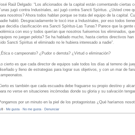
José Raúl Delgado: “Los aficionados de la capital están comentando ciertas
Tunas jugó contra Industriales, así jugó contra Sancti Spíritus. ¿Usted cree 
para nosotros? Ahora todos hablan porque se trata del equipo de la capital. C
nadie habló. Desgraciadamente le tocó irse a Industriales, por eso todos tiene
que decidía clasificación era Sancti Spíritus-Las Tunas? Parece que la gente
polémica con eso y todos querían que nosotros fuésemos los eliminados, que cl
equipos no juegan pelota? Se ha hablado mucho, hasta ciertos directivos han
sido Sancti Spíritus el eliminado no le hubiera interesado a nadie”.
¿Ética o campeonato? ¿Pudor o derrota? ¿Virtud o eliminación?
Lo cierto es que cada director de equipos sale todos los días al terreno de ju
diseñado y lleno de estrategias para lograr sus objetivos, y con un mar de fan
campeonatos.
Cierto es también que cada escuadra debe fraguarse su propio destino y alca
para no verse en situaciones incómodas donde su gloria y su salvación tenga
Pongamos por un minuto en la piel de los protagonistas ¿Qué haríamos nosot
0
·
Me gusta
·
No me gusta
·
Denunciar