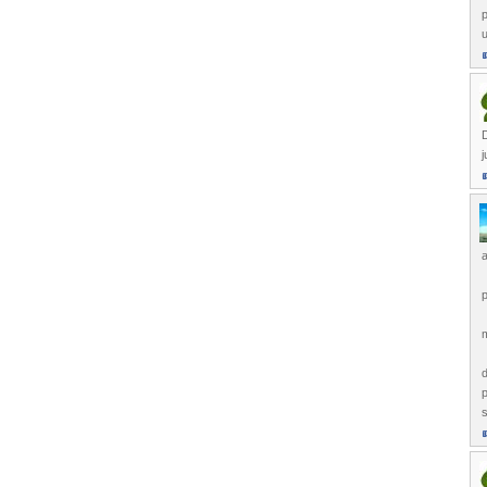
p
D
j
a
p
m
d
p
s