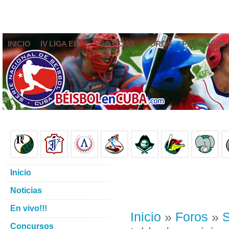
INICIO
IV LIGA ELITE
NOTICIAS
FOROS
PRONÓSTIC
Inicio
Noticias
En vivo!!!
Inicio
»
Foros
»
S
Concursos