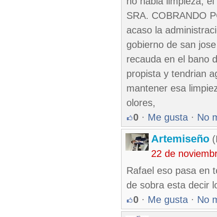
no habia limpieza, e
SRA. COBRANDO P
acaso la administrac
gobierno de san jose
recauda en el bano d
propista y tendrian a
mantener esa limpiez
olores,
0
·
Me gusta
·
No 
Artemiseño
(
22 de noviemb
Rafael eso pasa en t
de sobra esta decir 
0
·
Me gusta
·
No 