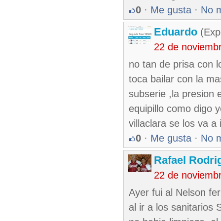
0
·
Me gusta
·
No 
Eduardo
(Exp
22 de noviemb
no tan de prisa con l
toca bailar con la ma
subserie ,la presion
equipillo como digo y
villaclara se los va a 
0
·
Me gusta
·
No 
Rafael Rodr
22 de noviemb
Ayer fui al Nelson f
al ir a los sanitari