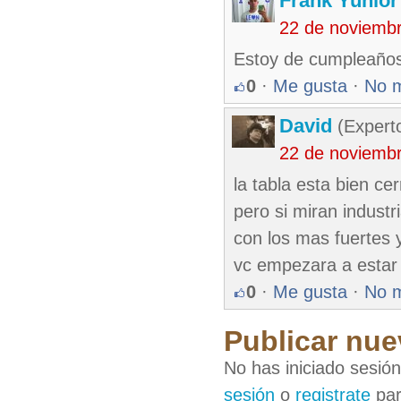
Frank Yunio
22 de noviemb
Estoy de cumpleaños
0
·
Me gusta
·
No 
David
(Expert
22 de noviemb
la tabla esta bien ce
pero si miran indust
con los mas fuertes 
vc empezara a estar
0
·
Me gusta
·
No 
Publicar nue
No has iniciado sesió
sesión
o
registrate
par