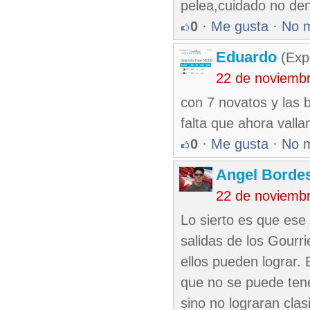
pelea,cuidado no den
0
·
Me gusta
·
No 
Eduardo
(Exp
22 de noviemb
con 7 novatos y las 
falta que ahora valla
0
·
Me gusta
·
No 
Angel Borde
22 de noviemb
Lo sierto es que ese
salidas de los Gourr
ellos pueden lograr.
que no se puede tene
sino no lograran clasi