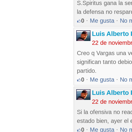
S.Spiritus gana la se
la defensa no respard
0
·
Me gusta
·
No 
Luis Alberto
22 de noviemb
Creo q Vargas una v
significan tanto debi
partido.
0
·
Me gusta
·
No 
Luis Alberto
22 de noviemb
Si la ofensiva no re
estado bien, ayer el 
0
·
Me gusta
·
No 