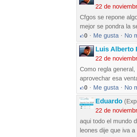
22 de noviemb
Cfgos se repone algo 
mejor se pondra la se
0
·
Me gusta
·
No 
Luis Alberto
22 de noviemb
Como regla general, 
aprovechar esa venta
0
·
Me gusta
·
No 
Eduardo
(Exp
22 de noviemb
aqui todo el mundo da
leones dije que iva a 