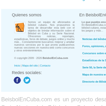
Quienes somos
En BeisbolE
Somos un equipo de aficionados al
Lo que puedes enco
béisbol cubano. Nos propusimos la
En BeisbolEnCuba.co
tarea de desarrollar esta web con el
béisbol cubano, estad
objetivo de brindar información sobre el
los juegos y más...
Béisbol en Cuba y su Serie Nacional.
Ofrecemos noticias, reportajes,
estadísticas, foros de debate, juegos online y mucho
Noticias del béisb
más... Constantemente buscamos mejorar y ampliar
nuestros servicios por lo que pronto publicaremos
Foros, opiniones, 
nuevas secciones en nuestra web como concursos
y otros entretenimientos.
Concursos sobre e
© copyright 2009 - 2026
BeisbolEnCuba.com
Estadísticas de la 
Inicio
|
Mapa del sitio
|
Contacto
Serie 50, la Serie d
Redes sociales:
Mapa de nuestra 
Directorio de Béi
BeisbolEnCuba.com es un proyecto desarr