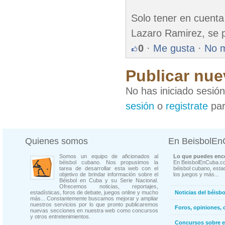
Solo tener en cuenta 
Lazaro Ramirez, se p
0
·
Me gusta
·
No 
Publicar nue
No has iniciado sesió
sesión
o
registrate
par
Quienes somos
En BeisbolE
Somos un equipo de aficionados al
Lo que puedes enco
béisbol cubano. Nos propusimos la
En BeisbolEnCuba.co
tarea de desarrollar esta web con el
béisbol cubano, estad
objetivo de brindar información sobre el
los juegos y más...
Béisbol en Cuba y su Serie Nacional.
Ofrecemos noticias, reportajes,
estadísticas, foros de debate, juegos online y mucho
Noticias del béisb
más... Constantemente buscamos mejorar y ampliar
nuestros servicios por lo que pronto publicaremos
Foros, opiniones, 
nuevas secciones en nuestra web como concursos
y otros entretenimientos.
Concursos sobre e