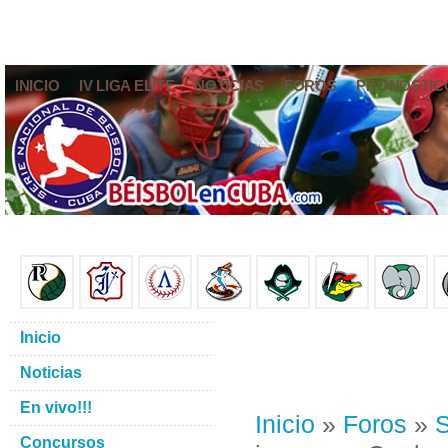
INICIO
IV LIGA ELITE
NOTICIAS
FOROS
PRONÓSTIC
Inicio
Noticias
En vivo!!!
Inicio
»
Foros
»
S
Concursos