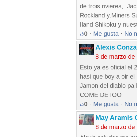
de trois rivieres,. 
Rockland y.Miners Su
Iland Shikoku y n
0
·
Me gusta
·
No 
Alexis Conza
8 de marzo de
Esto ya es oficial e
hasi que boy a oir el
Jamon del diablo pa 
COME DETOO
0
·
Me gusta
·
No 
May Aramis 
8 de marzo de