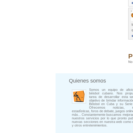
M
q
P
No 
Quienes somos
Somos un equipo de afici
béisbol cubano. Nos prop
tarea de desarrollar esta w
objetivo de brindar informació
Béisbol en Cuba y su Serie 
Ofrecemos noticias, rep
estadísticas, foros de debate, juegos onli
más... Constantemente buscamos mejorar
nuestros servicios por lo que pronto pu
nuevas secciones en nuestra web como 
y otros entretenimientos.