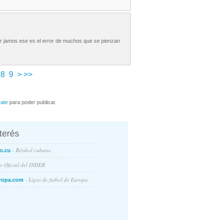
ser jamos ese es el error de muchos que se pienzan
8
9
>
>>
rate
para poder publicar.
nterés
- Béisbol cubano
o.cu
io Oficial del INDER
- Ligas de futbol de Europa
ropa.com