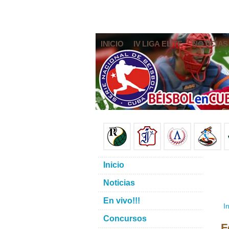
INICIO
IV LIGA ELITE
NOTICIAS
Inicio
Noticias
En vivo!!!
In
Concursos
F