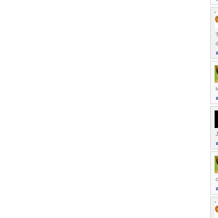
d
t
J