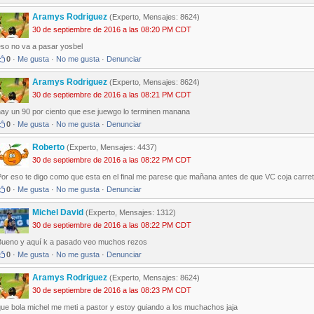
Aramys Rodriguez
(Experto, Mensajes: 8624)
30 de septiembre de 2016 a las 08:20 PM CDT
eso no va a pasar yosbel
0
·
Me gusta
·
No me gusta
·
Denunciar
Aramys Rodriguez
(Experto, Mensajes: 8624)
30 de septiembre de 2016 a las 08:21 PM CDT
hay un 90 por ciento que ese juewgo lo terminen manana
0
·
Me gusta
·
No me gusta
·
Denunciar
Roberto
(Experto, Mensajes: 4437)
30 de septiembre de 2016 a las 08:22 PM CDT
or eso te digo como que esta en el final me parese que mañana antes de que VC coja carret
0
·
Me gusta
·
No me gusta
·
Denunciar
Michel David
(Experto, Mensajes: 1312)
30 de septiembre de 2016 a las 08:22 PM CDT
Bueno y aquí k a pasado veo muchos rezos
0
·
Me gusta
·
No me gusta
·
Denunciar
Aramys Rodriguez
(Experto, Mensajes: 8624)
30 de septiembre de 2016 a las 08:23 PM CDT
ue bola michel me meti a pastor y estoy guiando a los muchachos jaja