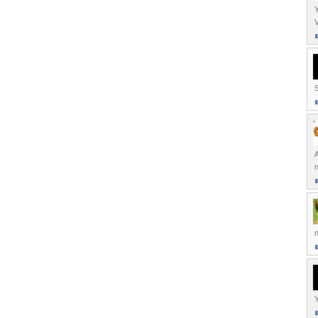
Y
V
S
n
n
Y