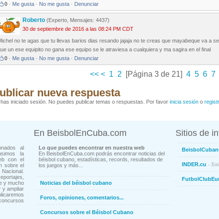
0
·
Me gusta
·
No me gusta
·
Denunciar
Roberto
(Experto, Mensajes: 4437)
30 de septiembre de 2016 a las 08:24 PM CDT
ichel no te agas que tu llevas barios dias resando jajaja no te creas que mayabeque va a 
ue un ese equipito no gana ese equipo se le atraviesa a cualquiera y ma sagira en el final
0
·
Me gusta
·
No me gusta
·
Denunciar
<<
<
1
2
[Página 3 de 21]
4
5
6
7
ublicar nueva respuesta
has iniciado sesión. No puedes publicar temas o respuestas. Por favor
inicia sesión
o
regist
En BeisbolEnCuba.com
Sitios de i
onados al
Lo que puedes encontrar en nuestra web
BeisbolCuban
usimos la
En BeisbolEnCuba.com podrás encontrar noticias del
eb con el
béisbol cubano, estadísticas, records, resultados de
- Sit
INDER.cu
n sobre el
los juegos y más...
Nacional.
ortajes,
FutbolClubEu
ne y mucho
Noticias del béisbol cubano
 y ampliar
blicaremos
Foros, opiniones, comentarios...
concursos
Concursos sobre el Béisbol Cubano