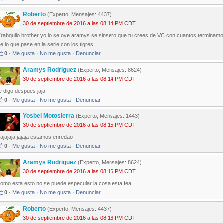
Roberto
(Experto, Mensajes: 4437)
30 de septiembre de 2016 a las 08:14 PM CDT
Trabquilo brother yo lo se oye aramys se sinsero que tu crees de VC con cuantos terminamos
e lo que pase en la serie con los tigres
0
·
Me gusta
·
No me gusta
·
Denunciar
Aramys Rodriguez
(Experto, Mensajes: 8624)
30 de septiembre de 2016 a las 08:14 PM CDT
e digo despues jaja
0
·
Me gusta
·
No me gusta
·
Denunciar
Yosbel Motosierra
(Experto, Mensajes: 1443)
30 de septiembre de 2016 a las 08:15 PM CDT
ajajaja jajaja estamos enredao
0
·
Me gusta
·
No me gusta
·
Denunciar
Aramys Rodriguez
(Experto, Mensajes: 8624)
30 de septiembre de 2016 a las 08:16 PM CDT
como esta esto no se puede especular la cosa esta fea
0
·
Me gusta
·
No me gusta
·
Denunciar
Roberto
(Experto, Mensajes: 4437)
30 de septiembre de 2016 a las 08:16 PM CDT