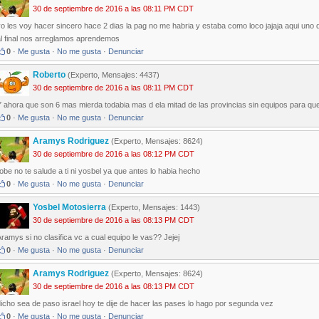
30 de septiembre de 2016 a las 08:11 PM CDT
yo les voy hacer sincero hace 2 dias la pag no me habria y estaba como loco jajaja aqui 
al final nos arreglamos aprendemos
0
·
Me gusta
·
No me gusta
·
Denunciar
Roberto
(Experto, Mensajes: 4437)
30 de septiembre de 2016 a las 08:11 PM CDT
Y ahora que son 6 mas mierda todabia mas d ela mitad de las provincias sin equipos para q
0
·
Me gusta
·
No me gusta
·
Denunciar
Aramys Rodriguez
(Experto, Mensajes: 8624)
30 de septiembre de 2016 a las 08:12 PM CDT
obe no te salude a ti ni yosbel ya que antes lo habia hecho
0
·
Me gusta
·
No me gusta
·
Denunciar
Yosbel Motosierra
(Experto, Mensajes: 1443)
30 de septiembre de 2016 a las 08:13 PM CDT
ramys si no clasifica vc a cual equipo le vas?? Jejej
0
·
Me gusta
·
No me gusta
·
Denunciar
Aramys Rodriguez
(Experto, Mensajes: 8624)
30 de septiembre de 2016 a las 08:13 PM CDT
icho sea de paso israel hoy te dije de hacer las pases lo hago por segunda vez
0
·
Me gusta
·
No me gusta
·
Denunciar