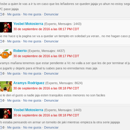
osbe a quien le vas a ir tu en caso que los leñadores se queden jajaja yo ahun no estoy se
C pase jajaja
0
·
Me gusta
·
No me gusta
·
Denunciar
Yosbel Motosierra
(Experto, Mensajes: 1443)
30 de septiembre de 2016 a las 08:17 PM CDT
e me hace q la pagina se va a quedar un tiempito en soledad ya veran.. no me hagan caso pe
0
·
Me gusta
·
No me gusta
·
Denunciar
Roberto
(Experto, Mensajes: 4437)
30 de septiembre de 2016 a las 08:17 PM CDT
Aramys mañana tenemos que estar pendiente a Vc no valla a ser que les de por terminar el 
o jugarlo y dejarlo para el final tu sabes para no enrredarnos mas jaja
0
·
Me gusta
·
No me gusta
·
Denunciar
Aramys Rodriguez
(Experto, Mensajes: 8624)
30 de septiembre de 2016 a las 08:18 PM CDT
o le den el gusto a nadie jaja esten tranquilos estos menores no son faciles
0
·
Me gusta
·
No me gusta
·
Denunciar
Yosbel Motosierra
(Experto, Mensajes: 1443)
30 de septiembre de 2016 a las 08:18 PM CDT
o estaba pensando en armar un torneito de jaki mientras empieza la otra serie jajajaja
0
·
Me gusta
·
No me gusta
·
Denunciar