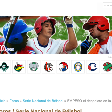
usuario
FOROS
PRONÓSTICOS
EN VIVO
CONTACTO
Ho
icio
»
Foros
»
Serie Nacional de Béisbol
» EMPESO el despelote en la 
oros / Serie Nacional de Béisbol