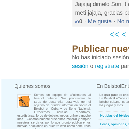
Jajajaj dimelo Sori, t
meti jajaja, gracias p
0
·
Me gusta
·
No 
<<
<
Publicar nue
No has iniciado sesió
sesión
o
registrate
par
Quienes somos
En BeisbolE
Somos un equipo de aficionados al
Lo que puedes enco
béisbol cubano. Nos propusimos la
En BeisbolEnCuba.co
tarea de desarrollar esta web con el
béisbol cubano, estad
objetivo de brindar información sobre el
los juegos y más...
Béisbol en Cuba y su Serie Nacional.
Ofrecemos noticias, reportajes,
estadísticas, foros de debate, juegos online y mucho
Noticias del béisb
más... Constantemente buscamos mejorar y ampliar
nuestros servicios por lo que pronto publicaremos
Foros, opiniones, 
nuevas secciones en nuestra web como concursos