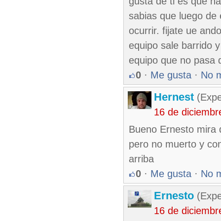
gusta de ti es que ha
sabias que luego de 
ocurrir. fijate ue a
equipo sale barrido y
equipo que no pasa de
0
·
Me gusta
·
No 
Hernest
(Expe
16 de diciembr
Bueno Ernesto mira q 
pero no muerto y con
arriba
0
·
Me gusta
·
No 
Ernesto
(Expe
16 de diciembr