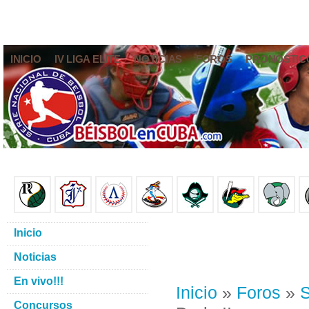
INICIO
IV LIGA ELITE
NOTICIAS
FOROS
PRONÓSTIC
Inicio
Noticias
En vivo!!!
Inicio
»
Foros
»
S
Concursos