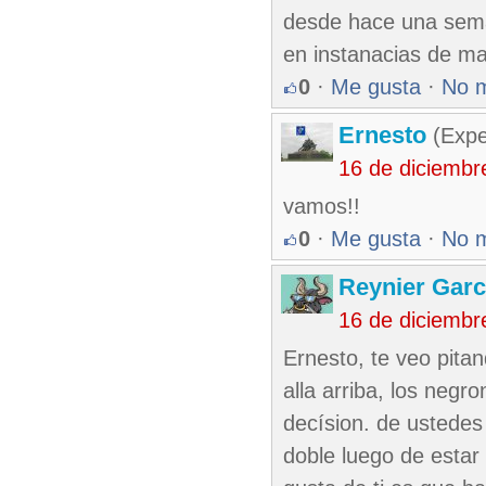
desde hace una seman
en instanacias de mat
0
·
Me gusta
·
No 
Ernesto
(Expe
16 de diciembr
vamos!!
0
·
Me gusta
·
No 
Reynier Garc
16 de diciembr
Ernesto, te veo pitan
alla arriba, los negr
decísion. de ustedes
doble luego de estar