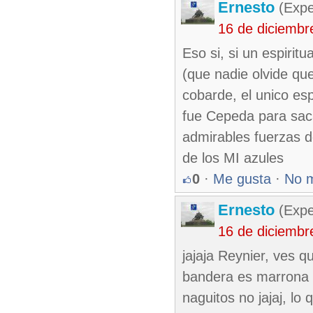
Ernesto
(Expe
16 de diciembr
Eso si, si un espiri
(que nadie olvide que
cobarde, el unico es
fue Cepeda para saca
admirables fuerzas d
de los MI azules
0
·
Me gusta
·
No 
Ernesto
(Expe
16 de diciembr
jajaja Reynier, ves q
bandera es marrona so
naguitos no jajaj, lo