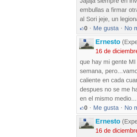
Jajaja siempre en in
embullas a firmar otr
al Sori jeje, un legi
0
·
Me gusta
·
No 
Ernesto
(Expe
16 de diciembr
que hay mi gente MI 
semana, pero...vamos 
caliente en cada cua
despues no se me hag
en el mismo medio...s
0
·
Me gusta
·
No 
Ernesto
(Expe
16 de diciembr