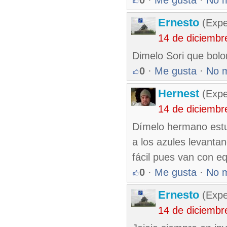
0
·
Me gusta
·
No 
Ernesto
(Expe
14 de diciembr
Dimelo Sori que bolo
0
·
Me gusta
·
No 
Hernest
(Expe
14 de diciembr
Dímelo hermano estub
a los azules levanta
fácil pues van con e
0
·
Me gusta
·
No 
Ernesto
(Expe
14 de diciembr