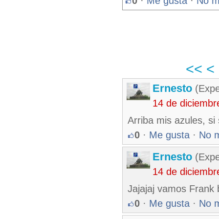
0
·
Me gusta
·
No m
<<
<
Ernesto
(Expe
14 de diciembr
Arriba mis azules, s
0
·
Me gusta
·
No 
Ernesto
(Expe
14 de diciembr
Jajajaj vamos Frank b
0
·
Me gusta
·
No 