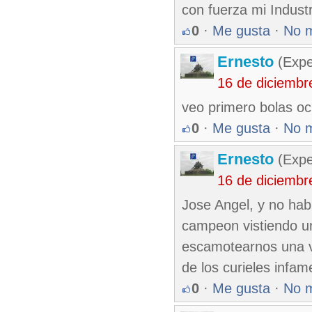
con fuerza mi Industr
0
·
Me gusta
·
No 
Ernesto
(Expe
16 de diciembr
veo primero bolas och
0
·
Me gusta
·
No 
Ernesto
(Expe
16 de diciembr
Jose Angel, y no hab
campeon vistiendo un
escamotearnos una v
de los curieles infam
0
·
Me gusta
·
No 