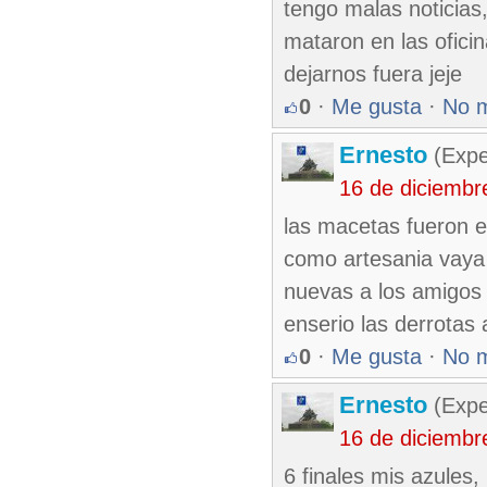
tengo malas noticias
mataron en las ofici
dejarnos fuera jeje
0
·
Me gusta
·
No 
Ernesto
(Expe
16 de diciembr
las macetas fueron 
como artesania vaya j
nuevas a los amigos 
enserio las derrotas 
0
·
Me gusta
·
No 
Ernesto
(Expe
16 de diciembr
6 finales mis azules